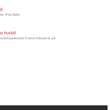
ar
er. Vita lådor
a husbil
husbilsspekulant främst fokuserar på.