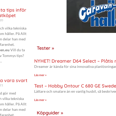
a tips inför
tköpet
020
ch vilka tekniska
om håller. På Allt
n delar han med
rfarenhet.
Tester »
len
Vill du ta
.eu
 av Tommys tips?
NYHET! Dreamer D64 Select – Plåtis
!…
Dreamer är kända för sina innovativa planlösningar
Läs mer »
a vara svart
Test – Hobby Ontour C 680 GE Swede
021
Lättare och smalare än en vanlig husbil, så beskriv
nd gör med
h vilka tekniska
Läs mer »
om håller. På Allt
n delar han med
Köpguider »
rfarenhet.