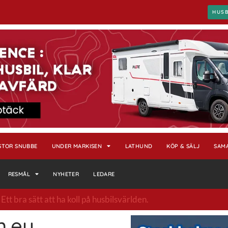
HUS
STOR SNUBBE
UNDER MARKISEN
LATHUND
KÖP & SÄLJ
SAM
RESMÅL
NYHETER
LEDARE
tt bra sätt att ha koll på husbilsvärlden.
n.eu