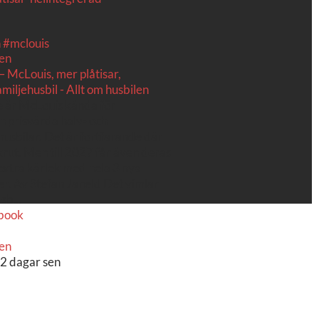
n
#mclouis
 McLouis, mer plåtisar,
miljehusbil - Allt om husbilen
ge är McLouis kända för
h prisvärda halv- och
husbilar. Det är fortfarande där
krut. Men till 2027 får även deras
 extra kärlek med hela 3 nya
er. Av Stefan Janeld Det vimlar
sb...
ebook
2 dagar sen
 modell är en kompakt husbil med
face-to-face dinette.
. Titta själv får du se.