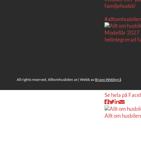
familjehusbil/
#alltomhusbile
Modellår 2027 –
helintegrerad fa
Print 🖨I Sveri
fullutrustade oc
helintegrerade 
de lägger mest 
plåtisutbud lite
All rights reserved, Alltomhusbilen.se | Webb av
Bravo Webbyrå
utrustningsnivå
inte direkt av hu
Se hela på Fac
Allt om husbilen
Rapidos senaste
långbäddar och 
Ser riktigt fin ut