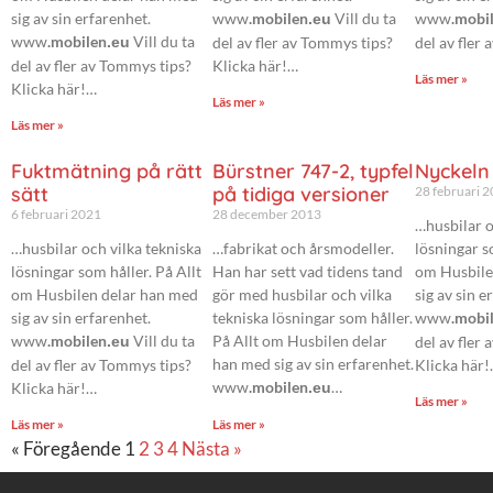
sig av sin erfarenhet.
www
.mobilen
Vill du ta
www
.mobi
.eu
www
.mobilen
Vill du ta
.eu
del av fler av Tommys tips?
del av fler 
del av fler av Tommys tips?
Klicka här!…
Läs mer »
Klicka här!…
Läs mer »
Läs mer »
Fuktmätning på rätt
Bürstner 747-2, typfel
Nyckeln
sätt
på tidiga versioner
28 februari 
6 februari 2021
28 december 2013
…husbilar o
…husbilar och vilka tekniska
…fabrikat och årsmodeller.
lösningar s
lösningar som håller. På Allt
Han har sett vad tidens tand
om Husbile
om Husbilen delar han med
gör med husbilar och vilka
sig av sin e
sig av sin erfarenhet.
tekniska lösningar som håller.
www
.mobi
www
.mobilen
Vill du ta
På Allt om Husbilen delar
.eu
del av fler
han med sig av sin erfarenhet.
del av fler av Tommys tips?
Klicka här
www
.mobilen
…
Klicka här!…
.eu
Läs mer »
Läs mer »
Läs mer »
« Föregående
1
2
3
4
Nästa »