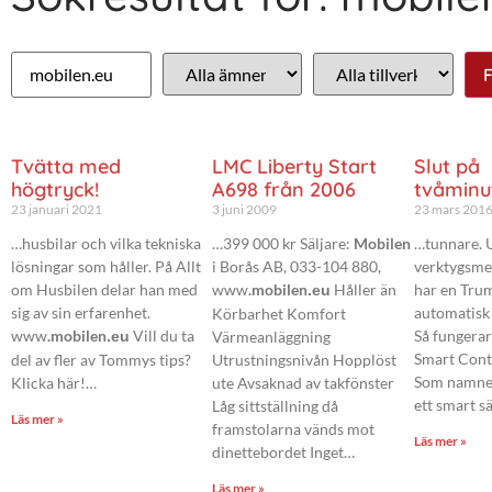
Tvätta med
LMC Liberty Start
Slut på
högtryck!
A698 från 2006
tvåminu
23 januari 2021
3 juni 2009
23 mars 201
…husbilar och vilka tekniska
…399 000 kr Säljare:
Mobilen
…tunnare. 
lösningar som håller. På Allt
i Borås AB, 033-104 880,
verktygsme
om Husbilen delar han med
www
.mobilen
Håller än
har en Tru
.eu
sig av sin erfarenhet.
automatisk
Körbarhet Komfort
www
.mobilen
Vill du ta
Så fungera
.eu
Värmeanläggning
Smart Cont
del av fler av Tommys tips?
Utrustningsnivån Hopplöst
Som namnet
Klicka här!…
ute Avsaknad av takfönster
ett smart sä
Låg sittställning då
Läs mer »
framstolarna vänds mot
Läs mer »
dinettebordet Inget…
Läs mer »