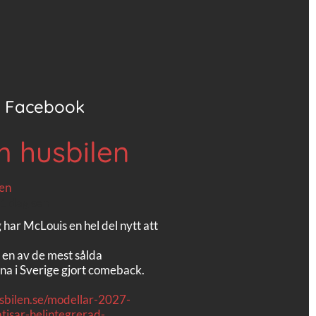
Facebook
m husbilen
1 dag sen
g har McLouis en hel del nytt att
 en av de mest sålda
na i Sverige gjort comeback.
usbilen.se/modellar-2027-
tisar-helintegrerad-