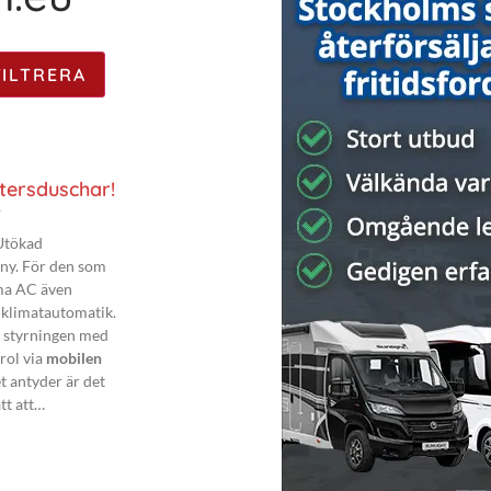
tersduschar!
6
Utökad
ny. För den som
ma AC även
 klimatautomatik.
r styrningen med
rol via
mobilen
 antyder är det
tt att…