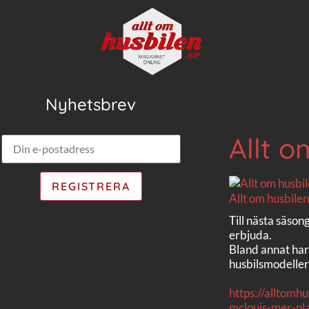
Nyhetsbrev
Allt o
Allt om husbilen
Till nästa säson
erbjuda.
Bland annat har
husbilsmodeller
https://alltomh
mclouis-mer-pla