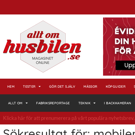
HEM
TESTER
GÖR DET SJÄLV
MÄSSOR
KÖPGUIDER
ALLT OM
FABRIKSREPORTAGE
TEKNIK
I BACKKAMERAN
Klicka här för att prenumerera på vårt populära nyhetsbrev. E
Sökresultat för: mobile