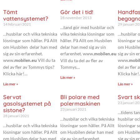
Tömt
Gör det i tid!
Handfast
vattensystemet?
begagna
28 november 2013
14 februari 2021
29 januari 2
…tand gör med husbilar och
…husbilar och vilka tekniska
vilka tekniska lösningar som
…husbilar o
lösningar som håller. På Allt
håller. På Allt om Husbilen
lösningar s
om Husbilen delar han med
delar han med sig av sin
om Husbile
sig av sin erfarenhet.
erfarenhet. www
.mobilen
sig av sin e
.eu
www
.mobilen
Vill du ta
www
.mobi
.eu
Vill du ta del av fler av
del av fler av Tommys tips?
Tommys…
del av fler
Klicka här!…
Klicka här
Läs mer »
Läs mer »
Läs mer »
Servat
Bli polare med
Svart sk
gasolsystemet på
polermaskinen
23 januari 2
sistone?
23 januari 2021
…tidens ta
28 januari 2021
…husbilar och vilka tekniska
husbilar oc
…husbilar och vilka tekniska
lösningar som håller. På Allt
lösningar s
lösningar som håller. På Allt
om Husbilen delar han med
om Husbile
om Husbilen delar han med
sig av sin erfarenhet.
sig av sin e