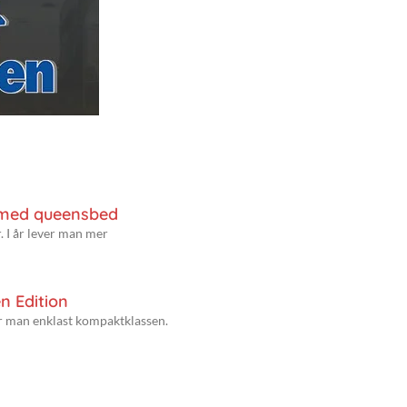
 med queensbed
. I år lever man mer
n Edition
er man enklast kompaktklassen.