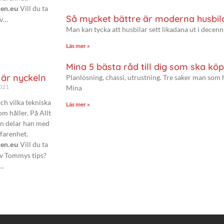
len
Vill du ta
.eu
Så mycket bättre är moderna husbil
av…
Man kan tycka att husbilar sett likadana ut i decenni
Läs mer »
Mina 5 bästa råd till dig som ska köp
 är nyckeln
Planlösning, chassi, utrustning. Tre saker man som 
2021
Mina
ch vilka tekniska
Läs mer »
om håller. På Allt
n delar han med
rfarenhet.
len
Vill du ta
.eu
 av Tommys tips?
!…