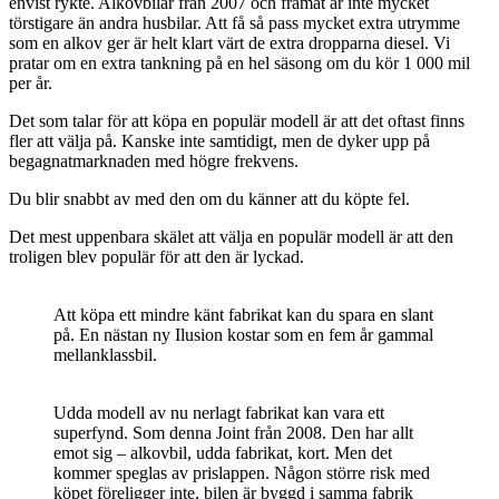
envist rykte. Alkovbilar från 2007 och framåt är inte mycket
törstigare än andra husbilar. Att få så pass mycket extra utrymme
som en alkov ger är helt klart värt de extra dropparna diesel. Vi
pratar om en extra tankning på en hel säsong om du kör 1 000 mil
per år.
Det som talar för att köpa en populär modell är att det oftast finns
fler att välja på. Kanske inte samtidigt, men de dyker upp på
begagnatmarknaden med högre frekvens.
Du blir snabbt av med den om du känner att du köpte fel.
Det mest uppenbara skälet att välja en populär modell är att den
troligen blev populär för att den är lyckad.
Att köpa ett mindre känt fabrikat kan du spara en slant
på. En nästan ny Ilusion kostar som en fem år gammal
mellanklassbil.
Udda modell av nu nerlagt fabrikat kan vara ett
superfynd. Som denna Joint från 2008. Den har allt
emot sig – alkovbil, udda fabrikat, kort. Men det
kommer speglas av prislappen. Någon större risk med
köpet föreligger inte, bilen är byggd i samma fabrik