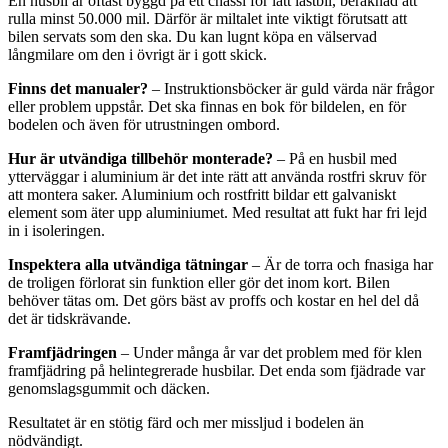
En husbil är oftast byggd på ett chassi för lätt lastbil, beräknad att
rulla minst 50.000 mil. Därför är miltalet inte viktigt förutsatt att
bilen servats som den ska. Du kan lugnt köpa en välservad
långmilare om den i övrigt är i gott skick.
Finns det manualer?
– Instruktionsböcker är guld värda när frågor
eller problem uppstår. Det ska finnas en bok för bildelen, en för
bodelen och även för utrustningen ombord.
Hur är utvändiga tillbehör monterade?
– På en husbil med
ytterväggar i aluminium är det inte rätt att använda rostfri skruv för
att montera saker. Aluminium och rostfritt bildar ett galvaniskt
element som äter upp aluminiumet. Med resultat att fukt har fri lejd
in i isoleringen.
Inspektera alla utvändiga tätningar
– Är de torra och fnasiga har
de troligen förlorat sin funktion eller gör det inom kort. Bilen
behöver tätas om. Det görs bäst av proffs och kostar en hel del då
det är tidskrävande.
Framfjädringen
– Under många år var det problem med för klen
framfjädring på helintegrerade husbilar. Det enda som fjädrade var
genomslagsgummit och däcken.
Resultatet är en stötig färd och mer missljud i bodelen än
nödvändigt.