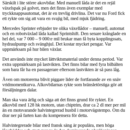
Särskilt i lite större akovbilar. Med manuell låda är det en rejäl
växelspak på golvet, men det finns även exemplar med
tryckknappsautomat, det är en trevlig drivlina. Det var nu Ford fick
ett rykte om sig att vara en svajig bil, med mjuk fjädring.
Mercedes Sprinter erbjuder tre olika växellådor – manuell, automat
och en robotväxlad låda kallad Sprintshift. Den senare krånglade en
hel del, var 7 000 – 9 000:e mil brukar man få byta kopplingssats,
hydraulpump och svänghjul. Det kostar mycket pengar. Var
uppmärksam på hur bilen växlar.
Det används inte mycket lättviktsmaterial under denna period. Var
extra uppmärksam på lastvikten. Det finns bilar med fyra bilbälten
som bara får ha en passagerare eftersom lastvikten är så pass låg.
Även om motorerna blivit piggare lider de fortfarande av en snäv
vridmomentkurva. Alkovbilarnas rykte som bränsletörstiga gör att
försäljningen dalar.
Man ska vara ärlig och säga att det finns grund för ryktet. En
alkovbil med 128 hk motorn, utan chiptrim, drar ca 2 dl mer per mil
än en motsvarande halvintegrerad husbil i motorvägstempo. Om du
drar ner på farten kan du kompensera för detta.
Halvintegrerade bilar med fransk säng är populära, men höga