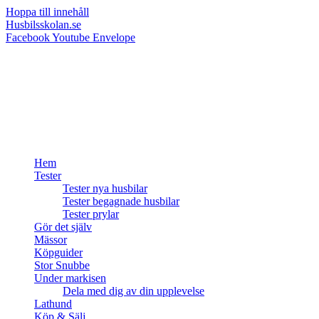
Hoppa till innehåll
Husbilsskolan.se
Facebook
Youtube
Envelope
Hem
Tester
Tester nya husbilar
Tester begagnade husbilar
Tester prylar
Gör det själv
Mässor
Köpguider
Stor Snubbe
Under markisen
Dela med dig av din upplevelse
Lathund
Köp & Sälj