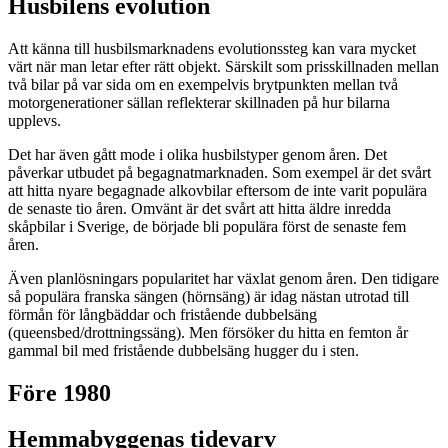
Husbilens evolution
Att känna till husbilsmarknadens evolutionssteg kan vara mycket
värt när man letar efter rätt objekt. Särskilt som prisskillnaden mellan
två bilar på var sida om en exempelvis brytpunkten mellan två
motorgenerationer sällan reflekterar skillnaden på hur bilarna
upplevs.
Det har även gått mode i olika husbilstyper genom åren. Det
påverkar utbudet på begagnatmarknaden. Som exempel är det svårt
att hitta nyare begagnade alkovbilar eftersom de inte varit populära
de senaste tio åren. Omvänt är det svårt att hitta äldre inredda
skåpbilar i Sverige, de började bli populära först de senaste fem
åren.
Även planlösningars popularitet har växlat genom åren. Den tidigare
så populära franska sängen (hörnsäng) är idag nästan utrotad till
förmån för långbäddar och fristående dubbelsäng
(queensbed/drottningssäng). Men försöker du hitta en femton år
gammal bil med fristående dubbelsäng hugger du i sten.
Före 1980
Hemmabyggenas tidevarv