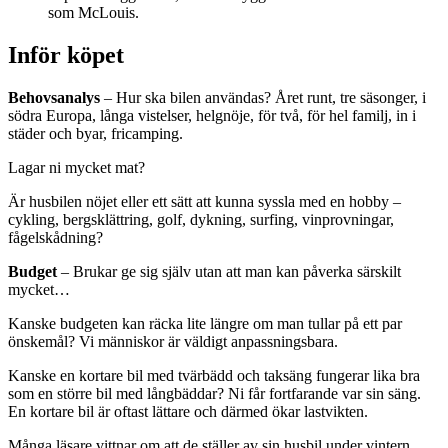
som McLouis.
Inför köpet
Behovsanalys
– Hur ska bilen användas? Året runt, tre säsonger, i
södra Europa, långa vistelser, helgnöje, för två, för hel familj, in i
städer och byar, fricamping.
Lagar ni mycket mat?
Är husbilen nöjet eller ett sätt att kunna syssla med en hobby –
cykling, bergsklättring, golf, dykning, surfing, vinprovningar,
fågelskådning?
Budget
– Brukar ge sig själv utan att man kan påverka särskilt
mycket…
Kanske budgeten kan räcka lite längre om man tullar på ett par
önskemål? Vi människor är väldigt anpassningsbara.
Kanske en kortare bil med tvärbädd och taksäng fungerar lika bra
som en större bil med långbäddar? Ni får fortfarande var sin säng.
En kortare bil är oftast lättare och därmed ökar lastvikten.
Många läsare vittnar om att de ställer av sin husbil under vintern,