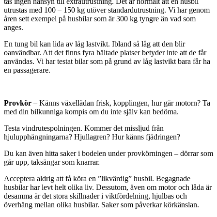
tas ingen hänsyn till extrautrustning. Det är normalt att en husbil
utrustas med 100 – 150 kg utöver standardutrustning. Vi har genom
åren sett exempel på husbilar som är 300 kg tyngre än vad som
anges.
En tung bil kan lida av låg lastvikt. Ibland så låg att den blir
oanvändbar. Att det finns fyra bältade platser betyder inte att de får
användas. Vi har testat bilar som på grund av låg lastvikt bara får ha
en passagerare.
Provkör
– Känns växellådan frisk, kopplingen, hur går motorn? Ta
med din bilkunniga kompis om du inte själv kan bedöma.
Testa vindrutespolningen. Kommer det missljud från
hjulupphängningarna? Hjullagren? Hur känns fjädringen?
Du kan även hitta saker i bodelen under provkörningen – dörrar som
går upp, taksängar som knarrar.
Acceptera aldrig att få köra en ”likvärdig” husbil. Begagnade
husbilar har levt helt olika liv. Dessutom, även om motor och låda är
desamma är det stora skillnader i viktfördelning, hjulbas och
överhäng mellan olika husbilar. Saker som påverkar körkänslan.