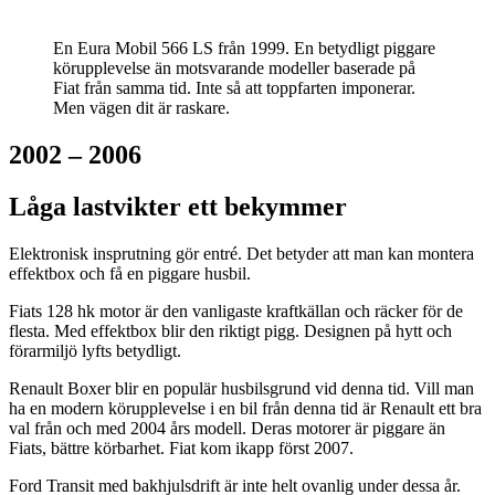
En Eura Mobil 566 LS från 1999. En betydligt piggare
körupplevelse än motsvarande modeller baserade på
Fiat från samma tid. Inte så att toppfarten imponerar.
Men vägen dit är raskare.
2002 – 2006
Låga lastvikter ett bekymmer
Elektronisk insprutning gör entré. Det betyder att man kan montera
effektbox och få en piggare husbil.
Fiats 128 hk motor är den vanligaste kraftkällan och räcker för de
flesta. Med effektbox blir den riktigt pigg. Designen på hytt och
förarmiljö lyfts betydligt.
Renault Boxer blir en populär husbilsgrund vid denna tid. Vill man
ha en modern körupplevelse i en bil från denna tid är Renault ett bra
val från och med 2004 års modell. Deras motorer är piggare än
Fiats, bättre körbarhet. Fiat kom ikapp först 2007.
Ford Transit med bakhjulsdrift är inte helt ovanlig under dessa år.