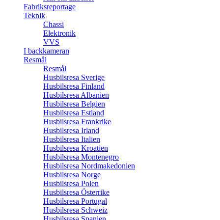
Fabriksreportage
Teknik
Chassi
Elektronik
VVS
I backkameran
Resmål
Resmål
Husbilsresa Sverige
Husbilsresa Finland
Husbilsresa Albanien
Husbilsresa Belgien
Husbilsresa Estland
Husbilsresa Frankrike
Husbilsresa Irland
Husbilsresa Italien
Husbilsresa Kroatien
Husbilsresa Montenegro
Husbilsresa Nordmakedonien
Husbilsresa Norge
Husbilsresa Polen
Husbilsresa Österrike
Husbilsresa Portugal
Husbilsresa Schweiz
Husbilsresa Spanien