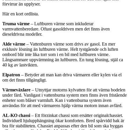
förvirrar än upplyser.
Här en kort ordlista.
Truma värme
– Luftburen värme som inkluderar
varmvattenberedare. Oftast gasoldriven men det finns även
dieseldrivna modeller.
Alde värme
– Vattenburen värme som drivs av gasol. En mer
exklusiv lösning än luftburen värme. Helt tystgående och luften
ombord blir inte lika torr som i en bil med luftburen värme.
Långsammare uppvärmning än luftburen. En tung lösning, stjäl ca
40 kg av lastvikten.
Elpatron
– Betyder att man kan driva värmaren eller kylen via el
om det finns tillgängligt.
Värmeväxlare
– Utnyttjar motorns kylvatten för att värma bodelen
under färd. Vanligast i vattenburna system men finns även fristående
enheter som blåser varmluft. Kan i vattenburna system även
användas för att med värmarens hjälp värma motorn innan avfärd.
AL-KO chassi
– Ett förzinkat chassi som ersätter originalchassiet.
Individuell hjulupphängning ökar komforten. Bred spårvidd bak är
bra för stabiliteten. Chassiet anpassas efter den bil som ska byggas