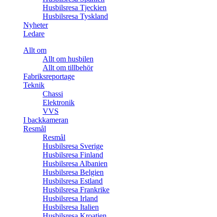
Husbilsresa Tjeckien
Husbilsresa Tyskland
Nyheter
Ledare
Allt om
Allt om husbilen
Allt om tillbehör
Fabriksreportage
Teknik
Chassi
Elektronik
VVS
I backkameran
Resmål
Resmål
Husbilsresa Sverige
Husbilsresa Finland
Husbilsresa Albanien
Husbilsresa Belgien
Husbilsresa Estland
Husbilsresa Frankrike
Husbilsresa Irland
Husbilsresa Italien
Husbilsresa Kroatien