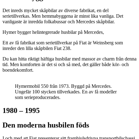
Det inreds mycket skåpbilar av diverse fabrikat, en del
serietillverkas. Men hemmabyggena är minst lika vanliga. Det
vanligaste är inredda folkabussar och Mercedes skåpbilar.
Hymer bygger helintegrerade husbilar på Mercedes,
Ett av få fabrikat som serietillverkar på Fiat är Weinsberg som
inreder den lilla skåpbilen Fiat 238.
Du kan hitta riktigt häftiga husbilar med massor av charm från denna
tid. Men komforten är det si och så med, det gäller både kör- och
boendekomfort.
Hymermobil 550 från 1973. Byggd på Mercedes.
Ungefär 100 stycken tillverkades. En av få modeller
som serieproducerades.
1980 – 1995
Den moderna husbilen föds
I och med att Fiat presenterar sitt framhjulsdrivna transportbilschassi