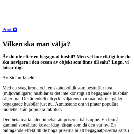
Print 🖨
Vilken ska man välja?
Är du ute efter en begagnad husbil? Men vet inte riktigt hur du
ska navigera i den ocean av objekt som finns till salu? Lugn, vi
lotsar dig!
Av Stefan Janeld
Med en svag krona och en skattepolitik som bestraffar nya
(miljövänligare) husbilar är det inte konstigt att begagnade husbilar
säljer bra. Det är enkelt uttryckt säljarens marknad när det gäller
begagnade husbilar just nu. Åtminstone om vi pratar populära
modeller från populära fabrikat.
Den heta marknaden innebär att priserna hålls uppe. En fem år
gammal storsäljare kostar idag nästan som då den var ny. En
bidragande effekt till de höga priserna är att begagnatpriserna sätts i