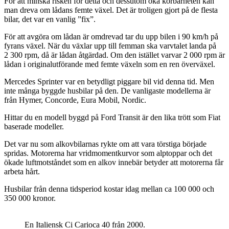
För att minska risken för detta och dessutom öka körbarheten kan
man dreva om lådans femte växel. Det är troligen gjort på de flesta
bilar, det var en vanlig ”fix”.
För att avgöra om lådan är omdrevad tar du upp bilen i 90 km/h på
fyrans växel. När du växlar upp till femman ska varvtalet landa på
2 300 rpm, då är lådan åtgärdad. Om den istället varvar 2 000 rpm är
lådan i originalutförande med femte växeln som en ren överväxel.
Mercedes Sprinter var en betydligt piggare bil vid denna tid. Men
inte många byggde husbilar på den. De vanligaste modellerna är
från Hymer, Concorde, Eura Mobil, Nordic.
Hittar du en modell byggd på Ford Transit är den lika trött som Fiat
baserade modeller.
Det var nu som alkovbilarnas rykte om att vara törstiga började
spridas. Motorerna har vridmomentkurvor som alptoppar och det
ökade luftmotståndet som en alkov innebär betyder att motorerna får
arbeta hårt.
Husbilar från denna tidsperiod kostar idag mellan ca 100 000 och
350 000 kronor.
En Italiensk Ci Carioca 40 från 2000.