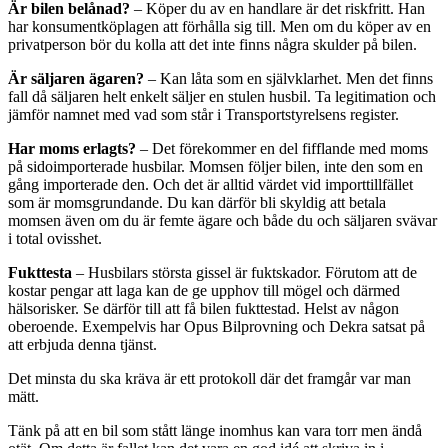
Är bilen belånad?
– Köper du av en handlare är det riskfritt. Han
har konsumentköplagen att förhålla sig till. Men om du köper av en
privatperson bör du kolla att det inte finns några skulder på bilen.
Är säljaren ägaren?
– Kan låta som en självklarhet. Men det finns
fall då säljaren helt enkelt säljer en stulen husbil. Ta legitimation och
jämför namnet med vad som står i Transportstyrelsens register.
Har moms erlagts?
– Det förekommer en del fifflande med moms
på sidoimporterade husbilar. Momsen följer bilen, inte den som en
gång importerade den. Och det är alltid värdet vid importtillfället
som är momsgrundande. Du kan därför bli skyldig att betala
momsen även om du är femte ägare och både du och säljaren svävar
i total ovisshet.
Fukttesta
– Husbilars största gissel är fuktskador. Förutom att de
kostar pengar att laga kan de ge upphov till mögel och därmed
hälsorisker. Se därför till att få bilen fukttestad. Helst av någon
oberoende. Exempelvis har Opus Bilprovning och Dekra satsat på
att erbjuda denna tjänst.
Det minsta du ska kräva är ett protokoll där det framgår var man
mätt.
Tänk på att en bil som stått länge inomhus kan vara torr men ändå