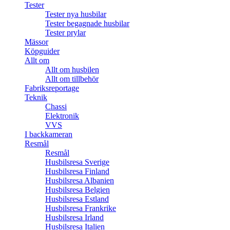
Tester
Tester nya husbilar
Tester begagnade husbilar
Tester prylar
Mässor
Köpguider
Allt om
Allt om husbilen
Allt om tillbehör
Fabriksreportage
Teknik
Chassi
Elektronik
VVS
I backkameran
Resmål
Resmål
Husbilsresa Sverige
Husbilsresa Finland
Husbilsresa Albanien
Husbilsresa Belgien
Husbilsresa Estland
Husbilsresa Frankrike
Husbilsresa Irland
Husbilsresa Italien