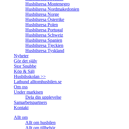
Husbilsresa Montenegro
Husbilsresa Nordmakedonien
Husbilsresa Norge
Husbilsresa Österrike
Husbilsresa Polen
Husbilsresa Portugal
Husbilsresa Schweiz
Husbilsresa Spanien
Husbilsresa Tjeckien
Husbilsresa Tyskland
Nyheter
Gör det själv
Stor Snubbe
Köp & Sälj
Husbilsskolan >>
Lathund alltomhusbilen.se
Om oss
Under markisen
Dela din upplevelse
Samarbetspartners
Kontakt
Allt om
Allt om husbilen
Allt om tillbehör