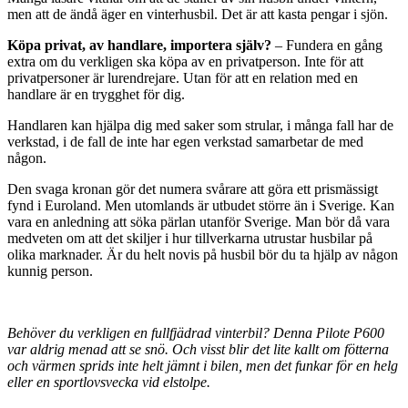
men att de ändå äger en vinterhusbil. Det är att kasta pengar i sjön.
Köpa privat, av handlare, importera själv?
– Fundera en gång
extra om du verkligen ska köpa av en privatperson. Inte för att
privatpersoner är lurendrejare. Utan för att en relation med en
handlare är en trygghet för dig.
Handlaren kan hjälpa dig med saker som strular, i många fall har de
verkstad, i de fall de inte har egen verkstad samarbetar de med
någon.
Den svaga kronan gör det numera svårare att göra ett prismässigt
fynd i Euroland. Men utomlands är utbudet större än i Sverige. Kan
vara en anledning att söka pärlan utanför Sverige. Man bör då vara
medveten om att det skiljer i hur tillverkarna utrustar husbilar på
olika marknader. Är du helt novis på husbil bör du ta hjälp av någon
kunnig person.
Behöver du verkligen en fullfjädrad vinterbil? Denna Pilote P600
var aldrig menad att se snö. Och visst blir det lite kallt om fötterna
och värmen sprids inte helt jämnt i bilen, men det funkar för en helg
eller en sportlovsvecka vid elstolpe.