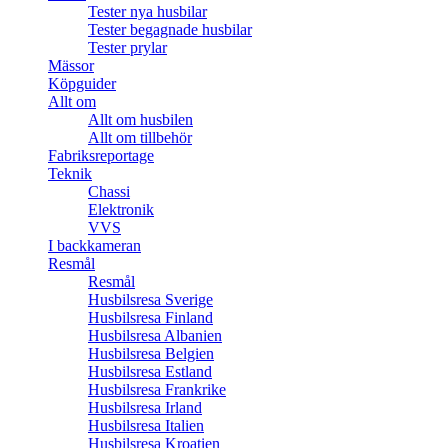
Tester nya husbilar
Tester begagnade husbilar
Tester prylar
Mässor
Köpguider
Allt om
Allt om husbilen
Allt om tillbehör
Fabriksreportage
Teknik
Chassi
Elektronik
VVS
I backkameran
Resmål
Resmål
Husbilsresa Sverige
Husbilsresa Finland
Husbilsresa Albanien
Husbilsresa Belgien
Husbilsresa Estland
Husbilsresa Frankrike
Husbilsresa Irland
Husbilsresa Italien
Husbilsresa Kroatien