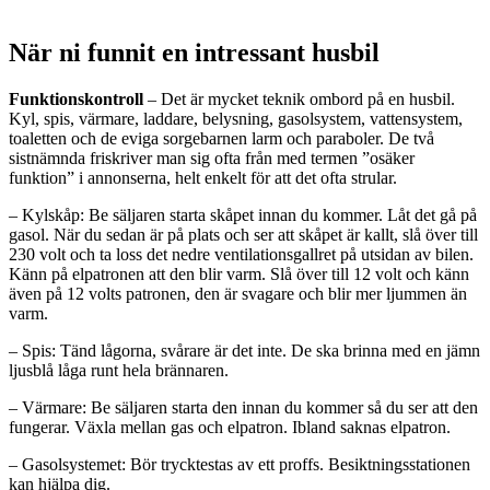
När ni funnit en intressant husbil
Funktionskontroll
– Det är mycket teknik ombord på en husbil.
Kyl, spis, värmare, laddare, belysning, gasolsystem, vattensystem,
toaletten och de eviga sorgebarnen larm och paraboler. De två
sistnämnda friskriver man sig ofta från med termen ”osäker
funktion” i annonserna, helt enkelt för att det ofta strular.
– Kylskåp: Be säljaren starta skåpet innan du kommer. Låt det gå på
gasol. När du sedan är på plats och ser att skåpet är kallt, slå över till
230 volt och ta loss det nedre ventilationsgallret på utsidan av bilen.
Känn på elpatronen att den blir varm. Slå över till 12 volt och känn
även på 12 volts patronen, den är svagare och blir mer ljummen än
varm.
– Spis: Tänd lågorna, svårare är det inte. De ska brinna med en jämn
ljusblå låga runt hela brännaren.
– Värmare: Be säljaren starta den innan du kommer så du ser att den
fungerar. Växla mellan gas och elpatron. Ibland saknas elpatron.
– Gasolsystemet: Bör trycktestas av ett proffs. Besiktningsstationen
kan hjälpa dig.