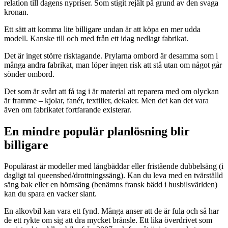
relation till dagens nypriser. Som stigit rejält på grund av den svaga
kronan.
Ett sätt att komma lite billigare undan är att köpa en mer udda
modell. Kanske till och med från ett idag nedlagt fabrikat.
Det är inget större risktagande. Prylarna ombord är desamma som i
många andra fabrikat, man löper ingen risk att stå utan om något går
sönder ombord.
Det som är svårt att få tag i är material att reparera med om olyckan
är framme – kjolar, fanér, textilier, dekaler. Men det kan det vara
även om fabrikatet fortfarande existerar.
En mindre populär planlösning blir
billigare
Populärast är modeller med långbäddar eller fristående dubbelsäng (i
dagligt tal queensbed/drottningssäng). Kan du leva med en tvärställd
säng bak eller en hörnsäng (benämns fransk bädd i husbilsvärlden)
kan du spara en vacker slant.
En alkovbil kan vara ett fynd. Många anser att de är fula och så har
de ett rykte om sig att dra mycket bränsle. Ett lika överdrivet som