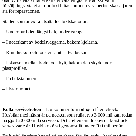
otät. Om detta är fallet kan det vara en god idé att skriva in i
försäljningsavtalet att om fukt hittas inom en viss period ska säljaren
stå för reparationen.
Ställen som är extra utsatta för fuktskador är:
– Under husbilen längst bak, under garaget.
– I nederkant av bodelsväggarna, bakom kjolarna.
– Runt luckor och fönster samt själva luckan.
– I skarven mellan bodel och hytt, bakom den skyddande
plastprofilen.
– På bakstammen
– I badrummet.
Kolla serviceboken
– Du kommer förmodligen få en chock.
Husbilar med några år på nacken som rullat typ 3 000 mil kan redan
ha gjort 20 000 mila servicen. Detta eftersom de oavsett körsträcka
servas varje år. Husbilar körs i genomsnitt under 700 mil per år.