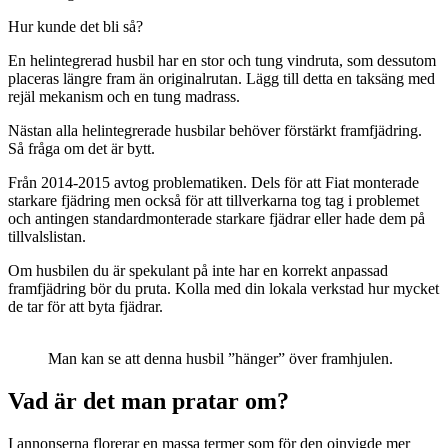
Hur kunde det bli så?
En helintegrerad husbil har en stor och tung vindruta, som dessutom
placeras längre fram än originalrutan. Lägg till detta en taksäng med
rejäl mekanism och en tung madrass.
Nästan alla helintegrerade husbilar behöver förstärkt framfjädring.
Så fråga om det är bytt.
Från 2014-2015 avtog problematiken. Dels för att Fiat monterade
starkare fjädring men också för att tillverkarna tog tag i problemet
och antingen standardmonterade starkare fjädrar eller hade dem på
tillvalslistan.
Om husbilen du är spekulant på inte har en korrekt anpassad
framfjädring bör du pruta. Kolla med din lokala verkstad hur mycket
de tar för att byta fjädrar.
Man kan se att denna husbil ”hänger” över framhjulen.
Vad är det man pratar om?
I annonserna florerar en massa termer som för den oinvigde mer