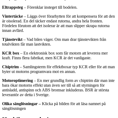
Eltrappsteg
– Förenklar insteget till bodelen.
Vintertäcke
– Läggs över förarhytten för att kompensera för att den
är oisolerad. En del täcker endast rutorna, andra hela fronten.
Fördelen förutom att det isolerar är att man slipper skrapa rutorna
innan avfärd.
Tjänstevikt
– Vad bilen väger. Om man drar tjänstevikten från
totalvikten får man lastvikten.
KCR box
– En elektronisk box som får motorn att leverera mer
kraft. Finns flera fabrikat, men KCR är det vanligaste.
Chiptrim
– Samlingsterm för effektboxar typ KCR eller för att man
byter ut motorns programvara mot en annan.
Motoroptimering
– En mer grundlig form av chiptrim där man inte
bara ökar motorns effekt utan även ser till så att styrningen för
antisladd, antispinn och ABS bromsar inkluderas. BSR är största
leverantör av detta i Sverige.
Olika sänglösningar –
Klicka på bilden för att läsa namnet på
sänglösningen