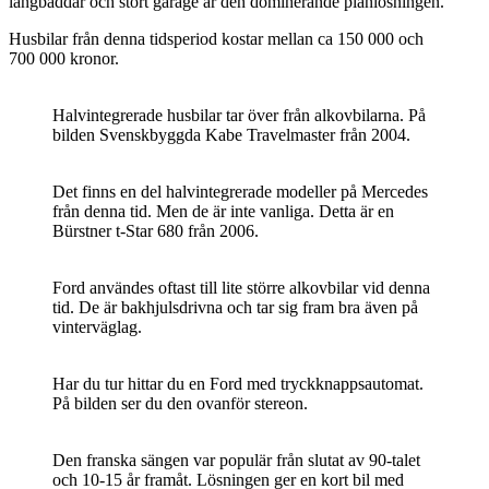
långbäddar och stort garage är den dominerande planlösningen.
Husbilar från denna tidsperiod kostar mellan ca 150 000 och
700 000 kronor.
Halvintegrerade husbilar tar över från alkovbilarna. På
bilden Svenskbyggda Kabe Travelmaster från 2004.
Det finns en del halvintegrerade modeller på Mercedes
från denna tid. Men de är inte vanliga. Detta är en
Bürstner t-Star 680 från 2006.
Ford användes oftast till lite större alkovbilar vid denna
tid. De är bakhjulsdrivna och tar sig fram bra även på
vinterväglag.
Har du tur hittar du en Ford med tryckknappsautomat.
På bilden ser du den ovanför stereon.
Den franska sängen var populär från slutat av 90-talet
och 10-15 år framåt. Lösningen ger en kort bil med