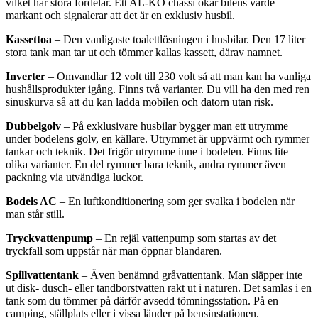
vilket har stora fördelar. Ett AL-KO chassi ökar bilens värde
markant och signalerar att det är en exklusiv husbil.
Kassettoa
– Den vanligaste toalettlösningen i husbilar. Den 17 liter
stora tank man tar ut och tömmer kallas kassett, därav namnet.
Inverter
– Omvandlar 12 volt till 230 volt så att man kan ha vanliga
hushållsprodukter igång. Finns två varianter. Du vill ha den med ren
sinuskurva så att du kan ladda mobilen och datorn utan risk.
Dubbelgolv
– På exklusivare husbilar bygger man ett utrymme
under bodelens golv, en källare. Utrymmet är uppvärmt och rymmer
tankar och teknik. Det frigör utrymme inne i bodelen. Finns lite
olika varianter. En del rymmer bara teknik, andra rymmer även
packning via utvändiga luckor.
Bodels AC
– En luftkonditionering som ger svalka i bodelen när
man står still.
Tryckvattenpump
– En rejäl vattenpump som startas av det
tryckfall som uppstår när man öppnar blandaren.
Spillvattentank
– Även benämnd gråvattentank. Man släpper inte
ut disk- dusch- eller tandborstvatten rakt ut i naturen. Det samlas i en
tank som du tömmer på därför avsedd tömningsstation. På en
camping, ställplats eller i vissa länder på bensinstationen.