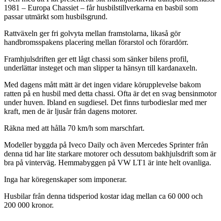
1981 – Europa Chassiet – får husbilstillverkarna en basbil som
passar utmärkt som husbilsgrund.
Rattväxeln ger fri golvyta mellan framstolarna, likaså gör
handbromsspakens placering mellan förarstol och förardörr.
Framhjulsdriften ger ett lågt chassi som sänker bilens profil,
underlättar insteget och man slipper ta hänsyn till kardanaxeln.
Med dagens mått mätt är det ingen vidare körupplevelse bakom
ratten på en husbil med detta chassi. Ofta är det en svag bensinmotor
under huven. Ibland en sugdiesel. Det finns turbodieslar med mer
kraft, men de är ljusår från dagens motorer.
Räkna med att hålla 70 km/h som marschfart.
Modeller byggda på Iveco Daily och även Mercedes Sprinter från
denna tid har lite starkare motorer och dessutom bakhjulsdrift som är
bra på vinterväg. Hemmabyggen på VW LT1 är inte helt ovanliga.
Inga har köregenskaper som imponerar.
Husbilar från denna tidsperiod kostar idag mellan ca 60 000 och
200 000 kronor.