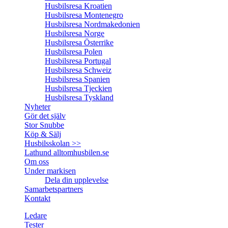
Husbilsresa Kroatien
Husbilsresa Montenegro
Husbilsresa Nordmakedonien
Husbilsresa Norge
Husbilsresa Österrike
Husbilsresa Polen
Husbilsresa Portugal
Husbilsresa Schweiz
Husbilsresa Spanien
Husbilsresa Tjeckien
Husbilsresa Tyskland
Nyheter
Gör det själv
Stor Snubbe
Köp & Sälj
Husbilsskolan >>
Lathund alltomhusbilen.se
Om oss
Under markisen
Dela din upplevelse
Samarbetspartners
Kontakt
Ledare
Tester