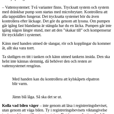
– Vattensystemet: Två varianter finns. Trycksatt system och system
med dränkbar pump som startas med microbrytare. Kontrollera att
alla tappställen fungerar. Det trycksatta systemet bör du även
kontrollera efter läckage. Det gör du genom att lyssna. Om pumpen
går igång fast blandarna är stängda har du en läcka. Pumpen går inte
igång någon längre stund, mer att den ”skakar till” och kompenserar
för tryckfallet i systemet.
Känn med handen utmed de slangar, rör och kopplingar du kommer
åt, allt ska vara torrt.
Ta slutligen en titt i tanken och känn utmed tankens insida. Den ska
helst inte kännas slemmig, då behöver den och resten av
vattensystemet rengöras.
Med handen kan du kontrollera att kylskåpets elpatron
blir varm.
Jämn blå låga. Så ska det se ut.
Kolla vad bilen väger
– inte genom att läsa i registreringsbeviset,
utan genom att väga bilen. Ty i registreringsbevisets viktangivelse