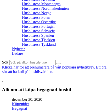
Husbilsresa Montenegro
Husbilsresa Nordmakedonien
Husbilsresa Norge
Husbilsresa Polen
Husbilsresa Österrike
Husbilsresa Portugal
Husbilsresa Schweiz
Husbilsresa Spanien
Husbilsresa Tjeckien
Husbilsresa Tyskland
Nyheter
Ledare
Sök
Klicka här för att prenumerera på vårt populära nyhetsbrev. Ett bra
sätt att ha koll på husbilsvärlden.
.
Allt om att köpa begagnad husbil
december 30, 2020
Köpguider
Begagnat