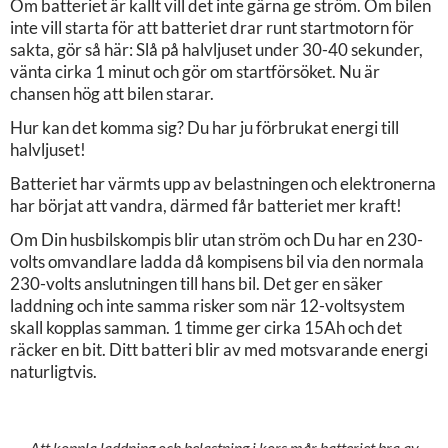
Om batteriet är kallt vill det inte gärna ge ström. Om bilen
inte vill starta för att batteriet drar runt startmotorn för
sakta, gör så här: Slå på halvljuset under 30-40 sekunder,
vänta cirka 1 minut och gör om startförsöket. Nu är
chansen hög att bilen starar.
Hur kan det komma sig? Du har ju förbrukat energi till
halvljuset!
Batteriet har värmts upp av belastningen och elektronerna
har börjat att vandra, därmed får batteriet mer kraft!
Om Din husbilskompis blir utan ström och Du har en 230-
volts omvandlare ladda då kompisens bil via den normala
230-volts anslutningen till hans bil. Det ger en säker
laddning och inte samma risker som när 12-voltsystem
skall kopplas samman. 1 timme ger cirka 15Ah och det
räcker en bit. Ditt batteri blir av med motsvarande energi
naturligtvis.
Att koppla laddning och belastning i kors mår batteriet bra av