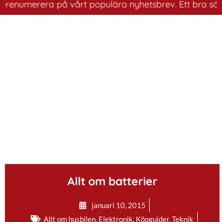
numerera på vårt populära nyhetsbrev. Ett bra sätt att 
.
Allt om batterier
januari 10, 2015
Allt om husbilen
,
Elektronik
,
Köpguider
,
Teknik