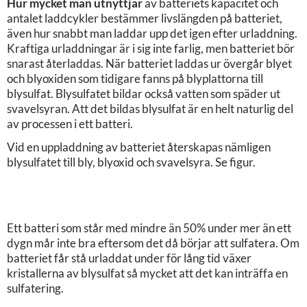
Hur mycket man utnyttjar
av batteriets kapacitet och
antalet laddcykler bestämmer livslängden på batteriet,
även hur snabbt man laddar upp det igen efter urladdning.
Kraftiga urladdningar är i sig inte farlig, men batteriet bör
snarast återladdas. När batteriet laddas ur övergår blyet
och blyoxiden som tidigare fanns på blyplattorna till
blysulfat. Blysulfatet bildar också vatten som späder ut
svavelsyran. Att det bildas blysulfat är en helt naturlig del
av processen i ett batteri.
Vid en uppladdning av batteriet återskapas nämligen
blysulfatet till bly, blyoxid och svavelsyra. Se figur.
Ett batteri som står med mindre än 50% under mer än ett
dygn mår inte bra eftersom det då börjar att sulfatera. Om
batteriet får stå urladdat under för lång tid växer
kristallerna av blysulfat så mycket att det kan inträffa en
sulfatering.