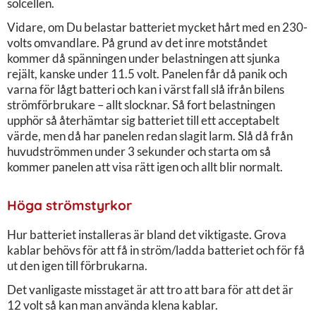
solcellen.
Vidare, om Du belastar batteriet mycket hårt med en 230-
volts omvandlare. På grund av det inre motståndet
kommer då spänningen under belastningen att sjunka
rejält, kanske under 11.5 volt. Panelen får då panik och
varna för lågt batteri och kan i värst fall slå ifrån bilens
strömförbrukare – allt slocknar. Så fort belastningen
upphör så återhämtar sig batteriet till ett acceptabelt
värde, men då har panelen redan slagit larm. Slå då från
huvudströmmen under 3 sekunder och starta om så
kommer panelen att visa rätt igen och allt blir normalt.
Höga strömstyrkor
Hur batteriet installeras är bland det viktigaste. Grova
kablar behövs för att få in ström/ladda batteriet och för få
ut den igen till förbrukarna.
Det vanligaste misstaget är att tro att bara för att det är
12 volt så kan man använda klena kablar.