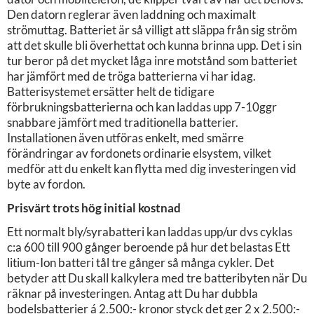
Den datorn reglerar även laddning och maximalt
strömuttag. Batteriet är så villigt att släppa från sig ström
att det skulle bli överhettat och kunna brinna upp. Det i sin
tur beror på det mycket låga inre motstånd som batteriet
har jämfört med de tröga batterierna vi har idag.
Batterisystemet ersätter helt de tidigare
förbrukningsbatterierna och kan laddas upp 7-10ggr
snabbare jämfört med traditionella batterier.
Installationen även utföras enkelt, med smärre
förändringar av fordonets ordinarie elsystem, vilket
medför att du enkelt kan flytta med dig investeringen vid
byte av fordon.
Prisvärt trots hög initial kostnad
Ett normalt bly/syrabatteri kan laddas upp/ur dvs cyklas
c:a 600 till 900 gånger beroende på hur det belastas Ett
litium-Ion batteri tål tre gånger så många cykler. Det
betyder att Du skall kalkylera med tre batteribyten när Du
räknar på investeringen. Antag att Du har dubbla
bodelsbatterier á 2.500:- kronor styck det ger 2 x 2.500:-