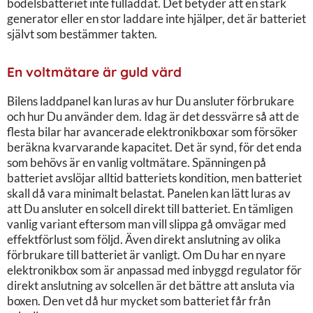
bodelsbatteriet inte fulladdat. Det betyder att en stark
generator eller en stor laddare inte hjälper, det är batteriet
självt som bestämmer takten.
En voltmätare är guld värd
Bilens laddpanel kan luras av hur Du ansluter förbrukare
och hur Du använder dem. Idag är det dessvärre så att de
flesta bilar har avancerade elektronikboxar som försöker
beräkna kvarvarande kapacitet. Det är synd, för det enda
som behövs är en vanlig voltmätare. Spänningen på
batteriet avslöjar alltid batteriets kondition, men batteriet
skall då vara minimalt belastat. Panelen kan lätt luras av
att Du ansluter en solcell direkt till batteriet. En tämligen
vanlig variant eftersom man vill slippa gå omvägar med
effektförlust som följd. Även direkt anslutning av olika
förbrukare till batteriet är vanligt. Om Du har en nyare
elektronikbox som är anpassad med inbyggd regulator för
direkt anslutning av solcellen är det bättre att ansluta via
boxen. Den vet då hur mycket som batteriet får från