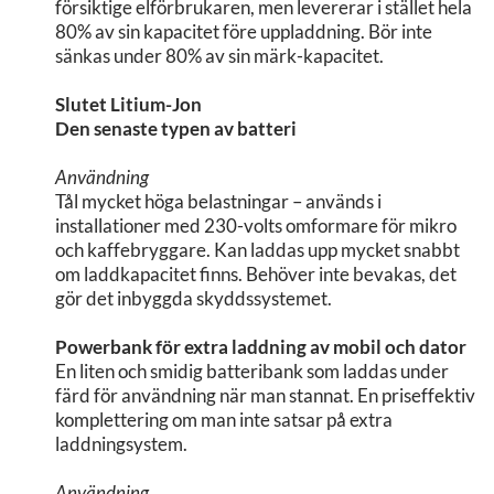
försiktige elförbrukaren, men levererar i stället hela
80% av sin kapacitet före uppladdning. Bör inte
sänkas under 80% av sin märk-kapacitet.
Slutet Litium-Jon
Den senaste typen av batteri
Användning
Tål mycket höga belastningar – används i
installationer med 230-volts omformare för mikro
och kaffebryggare. Kan laddas upp mycket snabbt
om laddkapacitet finns. Behöver inte bevakas, det
gör det inbyggda skyddssystemet.
Powerbank för extra laddning av mobil och dator
En liten och smidig batteribank som laddas under
färd för användning när man stannat. En priseffektiv
komplettering om man inte satsar på extra
laddningsystem.
Användning