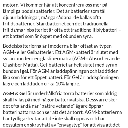
motorn. Vi kommer här att koncentrera oss mer på
lämpliga bodelsbatterier. Det är batterier som tål
djupurladdningar, många sådana, de kallas ofta
fritidsbatterier. Startbatteriet och det traditionella
fritids/marinbatteriet är ofta ett traditionellt blybatteri –
ett batteri som är öppet med obunden syra.
Bodelsbatterierna är i moderna bilar oftast av typen
AGM- eller Gelbatterier. Ett AGM-batteri är slutet med
syran bunden i en glasfibermatta (AGM= Absorberande
Glasfiber Matta). Gel-batteriet är helt slutet med syran
bunden i gel. För AGM är laddspänningen och laddtiden
lika som för ett öppet batteri. För Gel är laddspänningen
lägre och laddtiden cirka 10% längre.
AGM & Gel
är underhållsfria torra batterier som aldrig
skall fyllas på med någon batterivätska. Dessvärre sker
det ofta ändå när ”bättre vetande” ägare öppnar
batterihattarna och ser att det är torrt. AGM-batterierna
har tydliga skyltar att de inte skall öppnas och har
dessutom en skruvhatt av ”envägstyp” för att visa att det