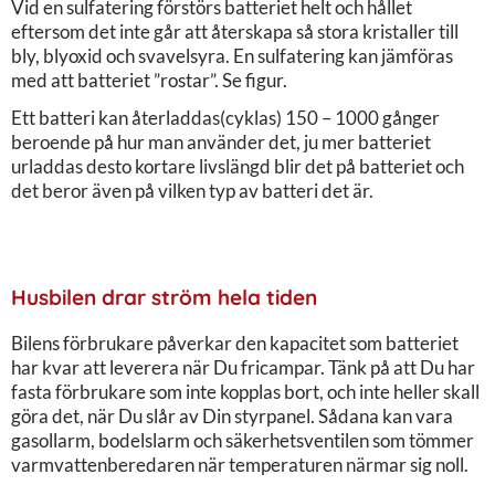
Vid en sulfatering förstörs batteriet helt och hållet
eftersom det inte går att återskapa så stora kristaller till
bly, blyoxid och svavelsyra. En sulfatering kan jämföras
med att batteriet ”rostar”. Se figur.
Ett batteri kan återladdas(cyklas) 150 – 1000 gånger
beroende på hur man använder det, ju mer batteriet
urladdas desto kortare livslängd blir det på batteriet och
det beror även på vilken typ av batteri det är.
Husbilen drar ström hela tiden
Bilens förbrukare påverkar den kapacitet som batteriet
har kvar att leverera när Du fricampar. Tänk på att Du har
fasta förbrukare som inte kopplas bort, och inte heller skall
göra det, när Du slår av Din styrpanel. Sådana kan vara
gasollarm, bodelslarm och säkerhetsventilen som tömmer
varmvattenberedaren när temperaturen närmar sig noll.