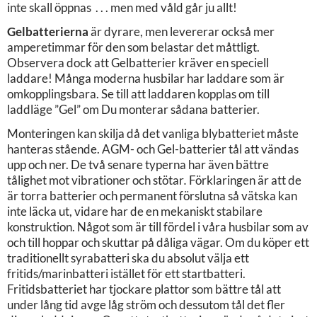
inte skall öppnas . . . men med våld går ju allt!
Gelbatterierna
är dyrare, men levererar också mer
amperetimmar för den som belastar det måttligt.
Observera dock att Gelbatterier kräver en speciell
laddare! Många moderna husbilar har laddare som är
omkopplingsbara. Se till att laddaren kopplas om till
laddläge ”Gel” om Du monterar sådana batterier.
Monteringen kan skilja då det vanliga blybatteriet måste
hanteras stående. AGM- och Gel-batterier tål att vändas
upp och ner. De två senare typerna har även bättre
tålighet mot vibrationer och stötar
.
Förklaringen är att de
är torra batterier och permanent förslutna så vätska kan
inte läcka ut, vidare har de en mekaniskt stabilare
konstruktion. Något som är till fördel i våra husbilar som av
och till hoppar och skuttar på dåliga vägar. Om du köper ett
traditionellt syrabatteri ska du absolut välja ett
fritids/marinbatteri istället för ett startbatteri.
Fritidsbatteriet har tjockare plattor som bättre tål att
under lång tid avge låg ström och dessutom tål det fler