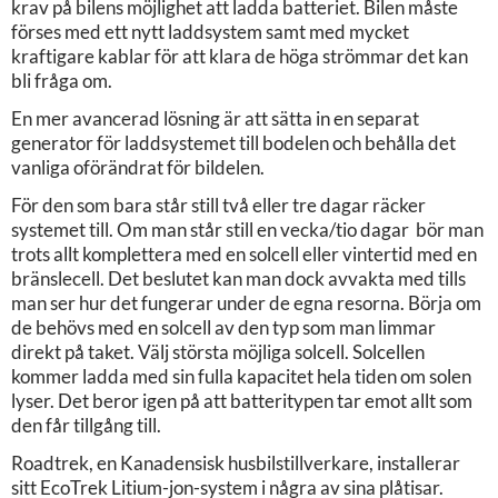
krav på bilens möjlighet att ladda batteriet. Bilen måste
förses med ett nytt laddsystem samt med mycket
kraftigare kablar för att klara de höga strömmar det kan
bli fråga om.
En mer avancerad lösning är att sätta in en separat
generator för laddsystemet till bodelen och behålla det
vanliga oförändrat för bildelen.
För den som bara står still två eller tre dagar räcker
systemet till. Om man står still en vecka/tio dagar bör man
trots allt komplettera med en solcell eller vintertid med en
bränslecell. Det beslutet kan man dock avvakta med tills
man ser hur det fungerar under de egna resorna. Börja om
de behövs med en solcell av den typ som man limmar
direkt på taket. Välj största möjliga solcell. Solcellen
kommer ladda med sin fulla kapacitet hela tiden om solen
lyser. Det beror igen på att batteritypen tar emot allt som
den får tillgång till.
Roadtrek, en Kanadensisk husbilstillverkare, installerar
sitt EcoTrek Litium-jon-system i några av sina plåtisar.