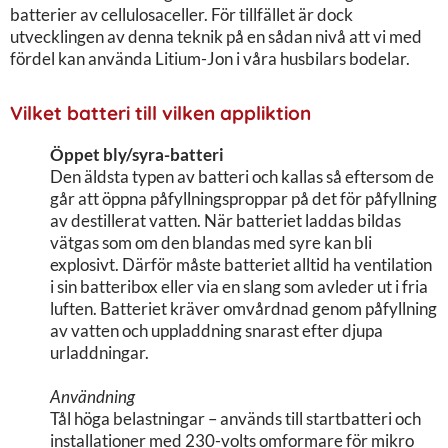
batterier av cellulosaceller. För tillfället är dock
utvecklingen av denna teknik på en sådan nivå att vi med
fördel kan använda Litium-Jon i våra husbilars bodelar.
Vilket batteri till vilken appliktion
Öppet bly/syra-batteri
Den äldsta typen av batteri och kallas så eftersom de
går att öppna påfyllningsproppar på det för påfyllning
av destillerat vatten. När batteriet laddas bildas
vätgas som om den blandas med syre kan bli
explosivt. Därför måste batteriet alltid ha ventilation
i sin batteribox eller via en slang som avleder ut i fria
luften. Batteriet kräver omvårdnad genom påfyllning
av vatten och uppladdning snarast efter djupa
urladdningar.
Användning
Tål höga belastningar – används till startbatteri och
installationer med 230-volts omformare för mikro