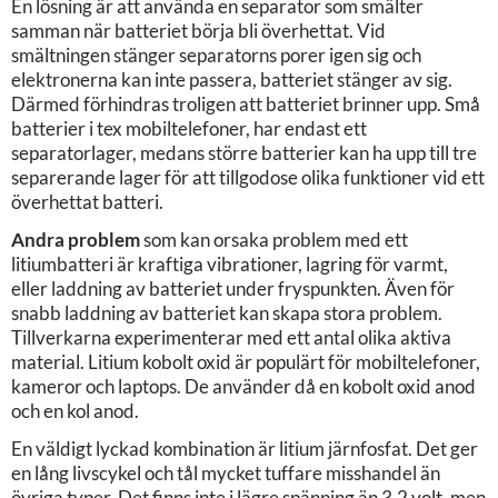
En lösning är att använda en separator som smälter
samman när batteriet börja bli överhettat. Vid
smältningen stänger separatorns porer igen sig och
elektronerna kan inte passera, batteriet stänger av sig.
Därmed förhindras troligen att batteriet brinner upp. Små
batterier i tex mobiltelefoner, har endast ett
separatorlager, medans större batterier kan ha upp till tre
separerande lager för att tillgodose olika funktioner vid ett
överhettat batteri.
Andra problem
som kan orsaka problem med ett
litiumbatteri är kraftiga vibrationer, lagring för varmt,
eller laddning av batteriet under fryspunkten. Även för
snabb laddning av batteriet kan skapa stora problem.
Tillverkarna experimenterar med ett antal olika aktiva
material. Litium kobolt oxid är populärt för mobiltelefoner,
kameror och laptops. De använder då en kobolt oxid anod
och en kol anod.
En väldigt lyckad kombination är litium järnfosfat. Det ger
en lång livscykel och tål mycket tuffare misshandel än
övriga typer. Det finns inte i lägre spänning än 3,2 volt, men