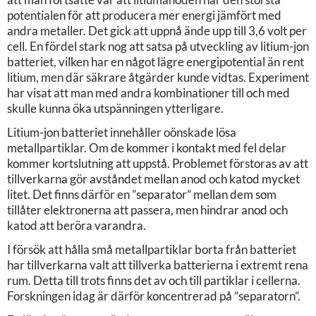
potentialen för att producera mer energi jämfört med
andra metaller. Det gick att uppnå ände upp till 3,6 volt per
cell. En fördel stark nog att satsa på utveckling av litium-jon
batteriet, vilken har en något lägre energipotential än rent
litium, men där säkrare åtgärder kunde vidtas. Experiment
har visat att man med andra kombinationer till och med
skulle kunna öka utspänningen ytterligare.
Litium-jon batteriet innehåller oönskade lösa
metallpartiklar. Om de kommer i kontakt med fel delar
kommer kortslutning att uppstå. Problemet förstoras av att
tillverkarna gör avståndet mellan anod och katod mycket
litet. Det finns därför en ”separator” mellan dem som
tillåter elektronerna att passera, men hindrar anod och
katod att beröra varandra.
I försök att hålla små metallpartiklar borta från batteriet
har tillverkarna valt att tillverka batterierna i extremt rena
rum. Detta till trots finns det av och till partiklar i cellerna.
Forskningen idag är därför koncentrerad på ”separatorn”.