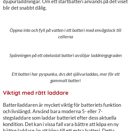
djupurladdningar. Om ett startbatteri används på det viset
blir det snabbt dålig.
Öppna inte och fyll på vatten i ett batteri med envägslock till
cellerna
Spänningen på ett obelastat batteri avslöjar laddningsgraden
Ett batteri har pyspunka, dvs det självurladdas, mer för ett
gammalt batteri
Viktigt med rätt laddare
Batteriladdaren är mycket viktig för batteriets funktion
och livslängd. Använd bara moderna 5- eller 7-
stegsladdare som laddar batteriet efter dess aktuella
kondition. Det kan i vissa fall vara bättre att köpa en ny
bättre laddare än att köpa till ett extra batteri. Detta