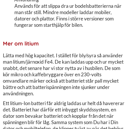
Används för att slippa dra ur bodelsbatterierna när
man står still. Mindre modeller laddar mobiler,
datorer och plattor. Finns i större versioner som
fungerar som starthjälp för bilen.
Mer om litium
Lätta med hög kapacitet. I stället för bly/syra så använder
man litium/järnoxid Fe4. De kan laddas upp och ur mycket
snabbt, det senare har vi stor nytta av i husbilen. De som
kör mikro och kaffebryggare över en 230-volts
omvandlare märker också att batteriet står pall mycket
bättre och att batterispänningen inte sjunker under
användningen.
Ett litium-Ion batteri får aldrig laddas ur helt då havererar
det. Batteriet har därför ett inbyggt skyddssystem, en
dator som bevakar batteriet och kopplar från det när
spänningen blir för låg. Samma system som Du har i Din
dator och mobiltelefon, de klipper tvärt av när det behövs.