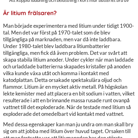
Är litium frälsaren?
Man började experimentera med litium under tidigt 1900-
tal. Men det var först på 1970-talet som de blev
tillgängliga på marknaden, men var då inte laddbara.
Under 1980-talet blev laddbara litiumbatterier
tillgängliga, men fick då även problem. Det var svårt att
skapa stabila litium anoder. Under cykler när man laddade
och urladdade batterierna skapades kristaller på anoden
vilka kunde växa utåt och komma i kontakt med
katodplattan. Detta orsakade spektakulära oljud och
flammor. Litium är en mycket aktiv metall. På högskolan
lekte kemister med att placera en bit sodium i vatten, vilket
resulterade i att en brinnande massa rusade runt ovanpå
vattnet till det exploderade. När de testade med litium så
exploderade det omedelbart vid kontakt med vattnet.
Med dessa egenskaper kan man ju undra om man skall bry
sig om att jobba med litium över huvud taget. Orsaken till
att man fortsatte var att litiumanoden har den största