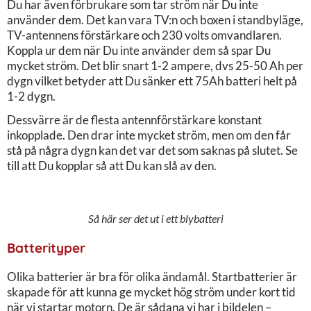
Du har även förbrukare som tar ström när Du inte
använder dem. Det kan vara TV:n och boxen i standbyläge,
TV-antennens förstärkare och 230 volts omvandlaren.
Koppla ur dem när Du inte använder dem så spar Du
mycket ström. Det blir snart 1-2 ampere, dvs 25-50 Ah per
dygn vilket betyder att Du sänker ett 75Ah batteri helt på
1-2 dygn.
Dessvärre är de flesta antennförstärkare konstant
inkopplade. Den drar inte mycket ström, men om den får
stå på några dygn kan det var det som saknas på slutet. Se
till att Du kopplar så att Du kan slå av den.
Så här ser det ut i ett blybatteri
Batterityper
Olika batterier är bra för olika ändamål. Startbatterier är
skapade för att kunna ge mycket hög ström under kort tid
när vi startar motorn. De är sådana vi har i bildelen –