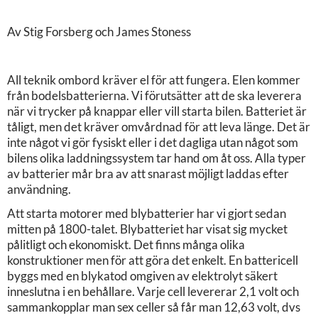
Av Stig Forsberg och James Stoness
All teknik ombord kräver el för att fungera. Elen kommer
från bodelsbatterierna. Vi förutsätter att de ska leverera
när vi trycker på knappar eller vill starta bilen. Batteriet är
tåligt, men det kräver omvårdnad för att leva länge. Det är
inte något vi gör fysiskt eller i det dagliga utan något som
bilens olika laddningssystem tar hand om åt oss. Alla typer
av batterier mår bra av att snarast möjligt laddas efter
användning.
Att starta motorer med blybatterier har vi gjort sedan
mitten på 1800-talet. Blybatteriet har visat sig mycket
pålitligt och ekonomiskt. Det finns många olika
konstruktioner men för att göra det enkelt. En battericell
byggs med en blykatod omgiven av elektrolyt säkert
inneslutna i en behållare. Varje cell levererar 2,1 volt och
sammankopplar man sex celler så får man 12,63 volt, dvs