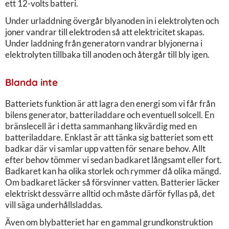
ett 12-volts batteri.
Under urladdning övergår blyanoden in i elektrolyten och
joner vandrar till elektroden så att elektricitet skapas.
Under laddning från generatorn vandrar blyjonerna i
elektrolyten tillbaka till anoden och återgår till bly igen.
Blanda inte
Batteriets funktion är att lagra den energi som vi får från
bilens generator, batteriladdare och eventuell solcell. En
bränslecell är i detta sammanhang likvärdig med en
batteriladdare. Enklast är att tänka sig batteriet som ett
badkar där vi samlar upp vatten för senare behov. Allt
efter behov tömmer vi sedan badkaret långsamt eller fort.
Badkaret kan ha olika storlek och rymmer då olika mängd.
Om badkaret läcker så försvinner vatten. Batterier läcker
elektriskt dessvärre alltid och måste därför fyllas på, det
vill säga underhållsladdas.
Även om blybatteriet har en gammal grundkonstruktion