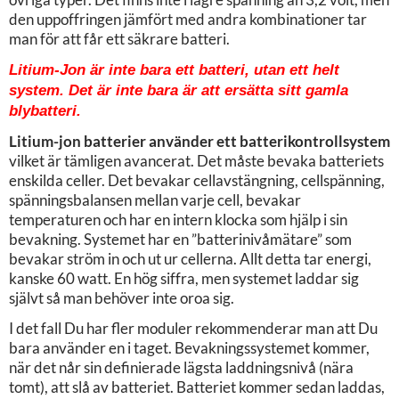
den uppoffringen jämfört med andra kombinationer tar
man för att får ett säkrare batteri.
Litium-Jon är inte bara ett batteri, utan ett helt
system. Det är inte bara är att ersätta sitt gamla
blybatteri.
Litium-jon batterier använder ett batterikontrollsystem
vilket är tämligen avancerat. Det måste bevaka batteriets
enskilda celler. Det bevakar cellavstängning, cellspänning,
spänningsbalansen mellan varje cell, bevakar
temperaturen och har en intern klocka som hjälp i sin
bevakning. Systemet har en ”batterinivåmätare” som
bevakar ström in och ut ur cellerna. Allt detta tar energi,
kanske 60 watt. En hög siffra, men systemet laddar sig
självt så man behöver inte oroa sig.
I det fall Du har fler moduler rekommenderar man att Du
bara använder en i taget. Bevakningssystemet kommer,
när det når sin definierade lägsta laddningsnivå (nära
tomt), att slå av batteriet. Batteriet kommer sedan laddas,