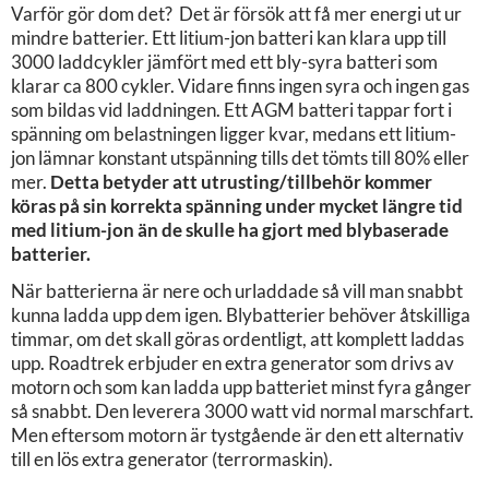
Varför gör dom det? Det är försök att få mer energi ut ur
mindre batterier. Ett litium-jon batteri kan klara upp till
3000 laddcykler jämfört med ett bly-syra batteri som
klarar ca 800 cykler. Vidare finns ingen syra och ingen gas
som bildas vid laddningen. Ett AGM batteri tappar fort i
spänning om belastningen ligger kvar, medans ett litium-
jon lämnar konstant utspänning tills det tömts till 80% eller
mer.
Detta betyder att utrusting/tillbehör kommer
köras på sin korrekta spänning under mycket längre tid
med litium-jon än de skulle ha gjort med blybaserade
batterier.
När batterierna är nere och urladdade så vill man snabbt
kunna ladda upp dem igen. Blybatterier behöver åtskilliga
timmar, om det skall göras ordentligt, att komplett laddas
upp. Roadtrek erbjuder en extra generator som drivs av
motorn och som kan ladda upp batteriet minst fyra gånger
så snabbt. Den leverera 3000 watt vid normal marschfart.
Men eftersom motorn är tystgående är den ett alternativ
till en lös extra generator (terrormaskin).