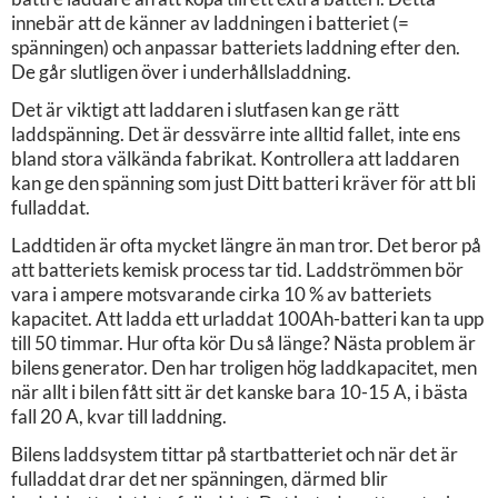
innebär att de känner av laddningen i batteriet (=
spänningen) och anpassar batteriets laddning efter den.
De går slutligen över i underhållsladdning.
Det är viktigt att laddaren i slutfasen kan ge rätt
laddspänning. Det är dessvärre inte alltid fallet, inte ens
bland stora välkända fabrikat. Kontrollera att laddaren
kan ge den spänning som just Ditt batteri kräver för att bli
fulladdat.
Laddtiden är ofta mycket längre än man tror. Det beror på
att batteriets kemisk process tar tid. Laddströmmen bör
vara i ampere motsvarande cirka 10 % av batteriets
kapacitet. Att ladda ett urladdat 100Ah-batteri kan ta upp
till 50 timmar. Hur ofta kör Du så länge? Nästa problem är
bilens generator. Den har troligen hög laddkapacitet, men
när allt i bilen fått sitt är det kanske bara 10-15 A, i bästa
fall 20 A, kvar till laddning.
Bilens laddsystem tittar på startbatteriet och när det är
fulladdat drar det ner spänningen, därmed blir