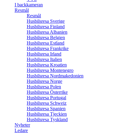
I backkameran
Resmål
Resmål
Husbilsresa Sverige
Husbilsresa Finland
Husbilsresa Albanien
Husbilsresa Belgien
Husbilsresa Estland
Husbilsresa Frankrike
Husbilsresa Irland
Husbilsresa Italien
Husbilsresa Kroatien
Husbilsresa Montenegro
Husbilsresa Nordmakedonien
Husbilsresa Norge
Husbilsresa Polen
Husbilsresa Österrike
Husbilsresa Portugal
Husbilsresa Schweiz
Husbilsresa Spanien
Husbilsresa Tjeckien
Husbilsresa Tyskland
Nyheter
Ledare