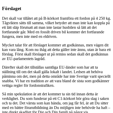
Förslaget
Det skall var tillåtet att på B-körkort framföra ett fordon på 4 250 kg.
Tågvikten sätts till samma, vilket betyder att man inte kan koppla på
ett lätt släp förutsatt att man inte lastar husbilen så lätt att det
fortfarande går. Med en fossilt driven bil kommer det fortfarande
fungera, men inte med en eldriven.
Mycket talar för att förslaget kommer att godkännas, men vägen dit
kan vara lång. Kom nu ihåg att detta gäller inte ännu, utan är bara ett
förslag. Först skall förslaget ut på remiss sedan skall det godkännas
av EU-parlamentets lagråd.
Därefter skall det tillställas samtliga EU-länder som har att ta
ställning till om det skall gälla lokalt i landet. Ledsen att behöva
påminna om det, men på detta område har inte Sverige varit speciellt
snabba. Vi har en tradition av att vara bland de sista som godkänner
vettiga regler för fordonstrafiken.
Så min spekulation är att det kommer ta sin tid innan detta är
verklighet. Du som funderar på ett C1-körkort bör göra slag i saken
och ta det. Det värsta som kan hända, om jag får fel, är att Du sitter
med en bättre förarutbildning än Du möjligen inte behövde ha haft –
inte direkt skadligt för Dig och Din familj på något vis.