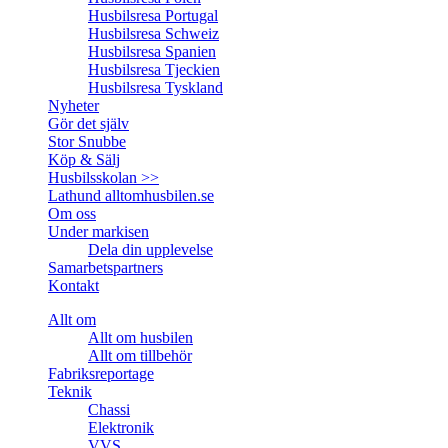
Husbilsresa Portugal
Husbilsresa Schweiz
Husbilsresa Spanien
Husbilsresa Tjeckien
Husbilsresa Tyskland
Nyheter
Gör det själv
Stor Snubbe
Köp & Sälj
Husbilsskolan >>
Lathund alltomhusbilen.se
Om oss
Under markisen
Dela din upplevelse
Samarbetspartners
Kontakt
Allt om
Allt om husbilen
Allt om tillbehör
Fabriksreportage
Teknik
Chassi
Elektronik
VVS