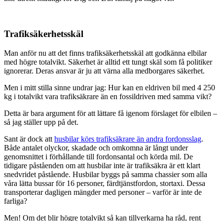
Trafiksäkerhetsskäl
Man anför nu att det finns trafiksäkerhetsskäl att godkänna elbilar
med högre totalvikt. Säkerhet är alltid ett tungt skäl som få politiker
ignorerar. Deras ansvar är ju att värna alla medborgares säkerhet.
Men i mitt stilla sinne undrar jag: Hur kan en eldriven bil med 4 250
kg i totalvikt vara trafiksäkrare än en fossildriven med samma vikt?
Detta är bara argument för att lättare få igenom förslaget för elbilen –
så jag ställer upp på det.
Sant är dock att
husbilar körs trafiksäkrare än andra fordonsslag
.
Både antalet olyckor, skadade och omkomna är långt under
genomsnittet i förhållande till fordonsantal och körda mil. De
tidigare påståenden om att husbilar inte är trafiksäkra är ett klart
snedvridet påstående. Husbilar byggs på samma chassier som alla
våra lätta bussar för 16 personer, färdtjänstfordon, stortaxi. Dessa
transporterar dagligen mängder med personer – varför är inte de
farliga?
Men! Om det blir högre totalvikt så kan tillverkarna ha råd, rent