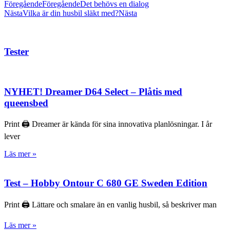
Föregående
Föregående
Det behövs en dialog
Nästa
Vilka är din husbil släkt med?
Nästa
Tester
NYHET! Dreamer D64 Select – Plåtis med
queensbed
Print 🖨 Dreamer är kända för sina innovativa planlösningar. I år
lever
Läs mer »
Test – Hobby Ontour C 680 GE Sweden Edition
Print 🖨 Lättare och smalare än en vanlig husbil, så beskriver man
Läs mer »