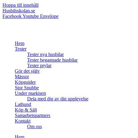
Hoppa till innehåll
Husbilsskolan.se
Facebook
Youtube
Envelope
Hem
Tester
Tester nya husbilar
Tester begagnade husbilar
Tester prylar
Gör det själv
Mässor
Köpguider
Stor Snubbe
Under markisen
Dela med dig av din upplevelse
Lathund
Köp & Sälj
Samarbetspartners
Kontakt
Om oss
Hem