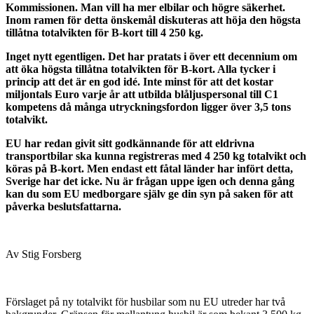
Kommissionen. Man vill ha mer elbilar och högre säkerhet.
Inom ramen för detta önskemål diskuteras att höja den högsta
tillåtna totalvikten för B-kort till 4 250 kg.
Inget nytt egentligen. Det har pratats i över ett decennium om
att öka högsta tillåtna totalvikten för B-kort. Alla tycker i
princip att det är en god idé. Inte minst för att det kostar
miljontals Euro varje år att utbilda blåljuspersonal till C1
kompetens då många utryckningsfordon ligger över 3,5 tons
totalvikt.
EU har redan givit sitt godkännande för att eldrivna
transportbilar ska kunna registreras med 4 250 kg totalvikt och
köras på B-kort. Men endast ett fåtal länder har infört detta,
Sverige har det icke. Nu är frågan uppe igen och denna gång
kan du som EU medborgare själv ge din syn på saken för att
påverka beslutsfattarna.
Av Stig Forsberg
Förslaget på ny totalvikt för husbilar som nu EU utreder har två