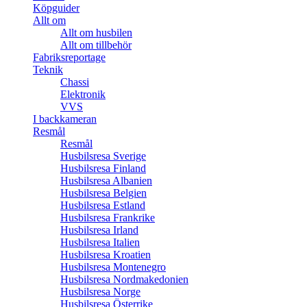
Köpguider
Allt om
Allt om husbilen
Allt om tillbehör
Fabriksreportage
Teknik
Chassi
Elektronik
VVS
I backkameran
Resmål
Resmål
Husbilsresa Sverige
Husbilsresa Finland
Husbilsresa Albanien
Husbilsresa Belgien
Husbilsresa Estland
Husbilsresa Frankrike
Husbilsresa Irland
Husbilsresa Italien
Husbilsresa Kroatien
Husbilsresa Montenegro
Husbilsresa Nordmakedonien
Husbilsresa Norge
Husbilsresa Österrike