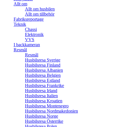
Allt om
Allt om husbilen
Allt om tillbehör
Fabriksreportage
Teknik
Chassi
Elektronik
VVS
I backkameran
Resmål
Resmål
Husbilsresa Sverige
Husbilsresa Finland
Husbilsresa Albanien
Husbilsresa Belgien
Husbilsresa Estland
Husbilsresa Frankrike
Husbilsresa Irland
Husbilsresa Italien
Husbilsresa Kroatien
Husbilsresa Montenegro
Husbilsresa Nordmakedonien
Husbilsresa Norge
Husbilsresa Österrike
Husbilsresa Polen