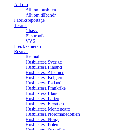
Allt om
Allt om husbilen
Allt om tillbehör
Fabriksreportage
Teknik
Chassi
Elektronik
VVS
I backkameran
Resmål
Resmål
Husbilsresa Sverige
Husbilsresa Finland
Husbilsresa Albanien
Husbilsresa Belgien
Husbilsresa Estland
Husbilsresa Frankrike
Husbilsresa Irland
Husbilsresa Italien
Husbilsresa Kroatien
Husbilsresa Montenegro
Husbilsresa Nordmakedonien
Husbilsresa Norge
Husbilsresa Polen
Husbilsresa Österrike