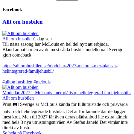
Facebook
Allt om husbilen
Allt om husbilen
1 dag sen
Till nästa säsong har McLouis en hel del nytt att erbjuda.
Bland annat har en av de mest sålda husbilsmodellerna i Sverige
gjort comeback.
https://alltomhusbilen.se/modellar-2027-mclouis-mer-platisar-
helintegrerad-familjehusbil/
#alltomhusbilen
#mclouis
Modellår 2027 – McLouis, mer plåtisar, helintegrerad familjehusbil -
Allt om husbilen
Print 🖨I Sverige är McLouis kända för fullutrustade och prisvärda
halv- och helintegrerade husbilar. Det är fortfarande där de lägger
mest krut. Men till 2027 får även deras plåtisutbud lite extra kärlek
med hela 3 nya utrustningsnivåer. Av Stefan Janeld Det vimlar inte
direkt av husb...
Se hela på Facebook