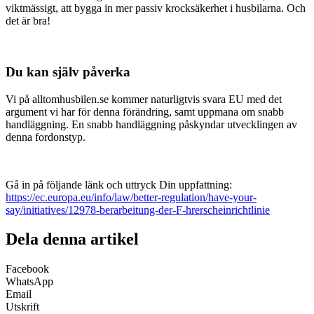
viktmässigt, att bygga in mer passiv krocksäkerhet i husbilarna. Och
det är bra!
Du kan själv påverka
Vi på alltomhusbilen.se kommer naturligtvis svara EU med det
argument vi har för denna förändring, samt uppmana om snabb
handläggning. En snabb handläggning påskyndar utvecklingen av
denna fordonstyp.
Gå in på följande länk och uttryck Din uppfattning:
https://ec.europa.eu/info/law/better-regulation/have-your-
say/initiatives/12978-berarbeitung-der-F-hrerscheinrichtlinie
Dela denna artikel
Facebook
WhatsApp
Email
Utskrift