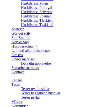
Husbilsresa Polen
Husbilsresa Portugal
Husbilsresa Schweiz
Husbilsresa Spanien
Husbilsresa Tjeckien
Husbilsresa Tyskland
Nyheter
Gör det själv
Stor Snubbe
Köp & Sälj
Husbilsskolan >>
Lathund alltomhusbilen.se
Om oss
Under markisen
Dela din upplevelse
Samarbetspartners
Kontakt
Ledare
Tester
Tester nya husbilar
Tester begagnade husbilar
Tester prylar
Mässor
Köpguider