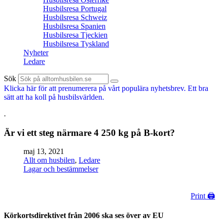
Husbilsresa Portugal
Husbilsresa Schweiz
Husbilsresa Spanien
Husbilsresa Tjeckien
Husbilsresa Tyskland
Nyheter
Ledare
Sök
Klicka här för att prenumerera på vårt populära nyhetsbrev. Ett bra
sätt att ha koll på husbilsvärlden.
.
Är vi ett steg närmare 4 250 kg på B-kort?
maj 13, 2021
Allt om husbilen
,
Ledare
Lagar och bestämmelser
Print 🖨
Körkortsdirektivet från 2006 ska ses över av EU