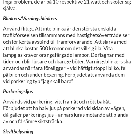
Inga problem, de är på 10 respektive 21 watt och sköter sig
själva.
Blinkers/Varningsblinkers
Använd flitigt. Att inte blinka är den största enskilda
trafikförseelsen tillsammans med hastighetsöverträdelser
och för korta avstånd till framförvarande. Att slarva med
att blinka kostar 500 kronor om det vill sig illa. Vita
lampglas kräver orangefärgade lampor. De flagnar med
tiden och blir ljusare och kan ge böter. Varningsblinkers ska
användas när fara föreligger – vid häftigt stopp i bilkö, fel
på bilen och under boxering. Förbjudet att använda dem
vid parkering typ ”jag skall bara”.
Parkeringsljus
Används vid parkering, vitt framåt och rött bakåt.
Förbjudet att ha halvljus på parkerad vid sidan av vägen,
då gäller parkeringsljus – annars luras mötande att blända
av och få sämre siktsträcka.
Skyltbelysning