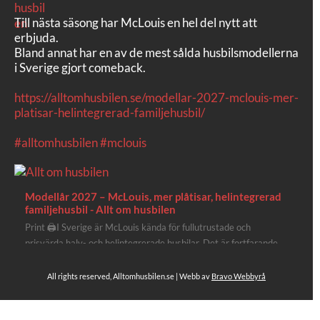
Till nästa säsong har McLouis en hel del nytt att
erbjuda.
Bland annat har en av de mest sålda husbilsmodellerna
i Sverige gjort comeback.
https://alltomhusbilen.se/modellar-2027-mclouis-mer-
platisar-helintegrerad-familjehusbil/
#alltomhusbilen
#mclouis
Modellår 2027 – McLouis, mer plåtisar, helintegrerad
familjehusbil - Allt om husbilen
Print 🖨I Sverige är McLouis kända för fullutrustade och
prisvärda halv- och helintegrerade husbilar. Det är fortfarande
där de lägger mest krut. Men till 2027 får även deras
plåtisutbud lite extra kärlek med hela 3 nya utrustningsnivåer.
All rights reserved, Alltomhusbilen.se | Webb av
Bravo Webbyrå
Av Stefan Janeld Det vimlar inte direkt av husb...