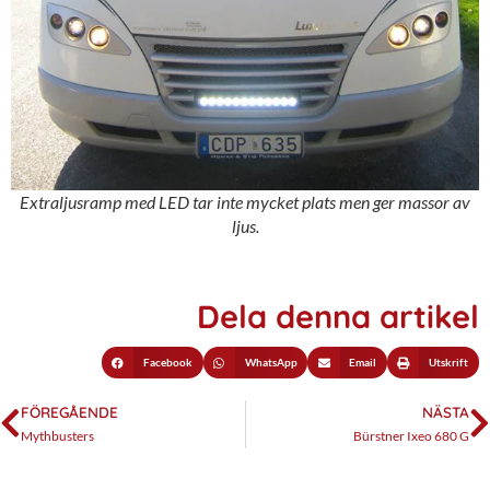
Extraljusramp med LED tar inte mycket plats men ger massor av
ljus.
Dela denna artikel
Facebook
WhatsApp
Email
Utskrift
FÖREGÅENDE
NÄSTA
Mythbusters
Bürstner Ixeo 680 G