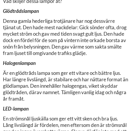
Vad skiljer dessa lampor åt?
Glödtrådslampan
Denna gamla hederliga trotjänare har nog dessvärre
tjänat ut. Den hade mest nackdelar: Gick sönder ofta, drog
mycket ström och gav med tiden svagt gult ljus. Den hade
dock en fördel för de som på vintern inte orkade borsta av
snön från belysningen. Den gav värme som sakta smälte
fram ljuset till omgivande trafiks glädje.
Halogenlampan
Är en glödtråds lampa som ger ett vitare och bättre ljus.
Har längre livslängd, är stabilare och har nättare format än
glödlampan. Den innehåller halogengas, viket skyddar
glödtråden, därav namnet. Tämligen vanlig idag och några
år framåt.
LED-lampan
En strömsnål ljuskälla som ger ett vitt sken och bra ljus.
Lång livslängd är fördelen, men eftersom den är strömsnål