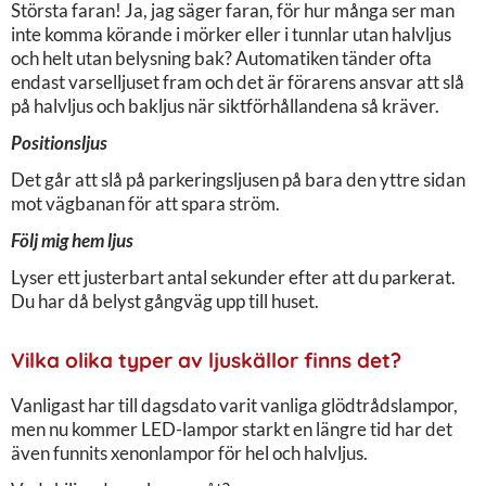
Största faran! Ja, jag säger faran, för hur många ser man
inte komma körande i mörker eller i tunnlar utan halvljus
och helt utan belysning bak? Automatiken tänder ofta
endast varselljuset fram och det är förarens ansvar att slå
på halvljus och bakljus när siktförhållandena så kräver.
Positionsljus
Det går att slå på parkeringsljusen på bara den yttre sidan
mot vägbanan för att spara ström.
Följ mig hem ljus
Lyser ett justerbart antal sekunder efter att du parkerat.
Du har då belyst gångväg upp till huset.
Vilka olika typer av ljuskällor finns det?
Vanligast har till dagsdato varit vanliga glödtrådslampor,
men nu kommer LED-lampor starkt en längre tid har det
även funnits xenonlampor för hel och halvljus.