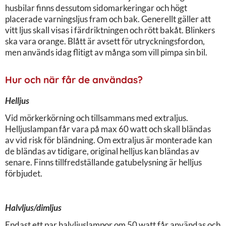
husbilar finns dessutom sidomarkeringar och högt
placerade varningsljus fram och bak. Generellt gäller att
vitt ljus skall visas i färdriktningen och rött bakåt. Blinkers
ska vara orange. Blått är avsett för utryckningsfordon,
men används idag flitigt av många som vill pimpa sin bil.
Hur och när får de användas?
Helljus
Vid mörkerkörning och tillsammans med extraljus.
Helljuslampan får vara på max 60 watt och skall bländas
av vid risk för bländning. Om extraljus är monterade kan
de bländas av tidigare, original helljus kan bländas av
senare. Finns tillfredställande gatubelysning är helljus
förbjudet.
Halvljus/dimljus
Endast ett par halvljuslampor om 50 watt får användas och