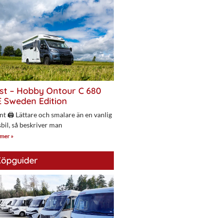
st – Hobby Ontour C 680
 Sweden Edition
nt 🖨 Lättare och smalare än en vanlig
bil, så beskriver man
 mer »
öpguider