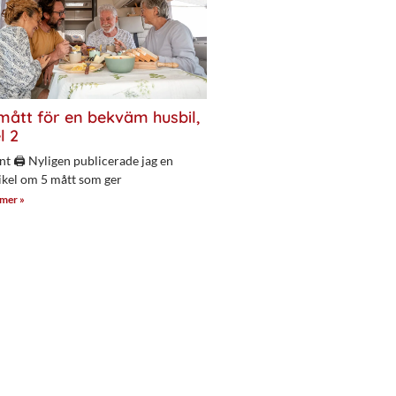
mått för en bekväm husbil,
l 2
nt 🖨 Nyligen publicerade jag en
ikel om 5 mått som ger
 mer »