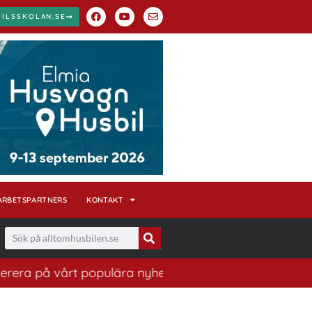
BILSSKOLAN.SE
ARBETSPARTNERS
KONTAKT
 vårt populära nyhetsbrev. Ett bra sätt att ha koll på 