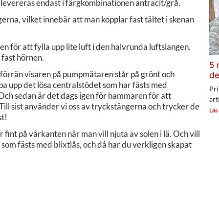
tet levereras endast i färgkombinationen antracit/grå.
na, vilket innebär att man kopplar fast tältet i skenan
för att fylla upp lite luft i den halvrunda luftslangen.
 fast hörnen.
5 
e förrän visaren på pumpmätaren står på grönt och
de
mpa upp det lösa centralstödet som har fästs med
Pri
 Och sedan är det dags igen för hammaren för att
art
ill sist använder vi oss av tryckstängerna och trycker de
Läs
t!
int på vårkanten när man vill njuta av solen i lä. Och vill
) som fästs med blixtlås, och då har du verkligen skapat