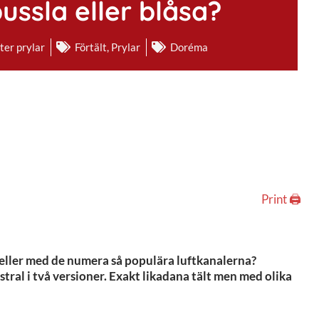
ussla eller blåsa?
ter prylar
Förtält
,
Prylar
Doréma
Print 🖨
r eller med de numera så populära luftkanalerna?
tral i två versioner. Exakt likadana tält men med olika