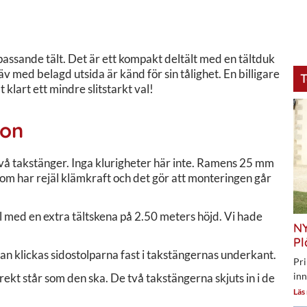
 passande tält. Det är ett kompakt deltält med en tältduk
väv med belagd utsida är känd för sin tålighet. En billigare
T
 klart ett mindre slitstarkt val!
son
å takstänger. Inga klurigheter här inte. Ramens 25 mm
m har rejäl klämkraft och det gör att monteringen går
 med en extra tältskena på 2.50 meters höjd. Vi hade
NY
Pl
n klickas sidostolparna fast i takstängernas underkant.
Pri
inn
irekt står som den ska. De två takstängerna skjuts in i de
Läs