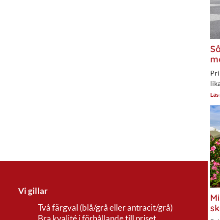
Så
mo
Pri
lik
Läs
Vi gillar
Mi
sk
Två färgval (blå/grå eller antracit/grå)
Bra kvalité i förhållande till priset