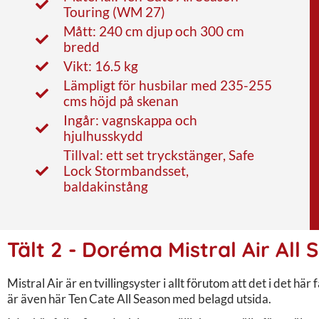
Touring (WM 27)
Mått: 240 cm djup och 300 cm
bredd
Vikt: 16.5 kg
Lämpligt för husbilar med 235-255
cms höjd på skenan
Ingår: vagnskappa och
hjulhusskydd
Tillval: ett set tryckstänger, Safe
Lock Stormbandsset,
baldakinstång
Tält 2 - Doréma Mistral Air All
Mistral Air är en tvillingsyster i allt förutom att det i det h
är även här Ten Cate All Season med belagd utsida.