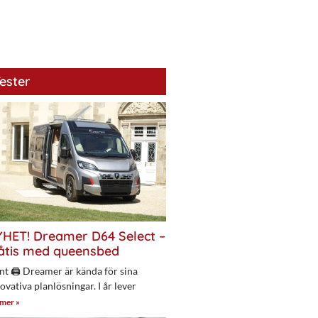
ester
HET! Dreamer D64 Select –
åtis med queensbed
nt 🖨 Dreamer är kända för sina
ovativa planlösningar. I år lever
 mer »