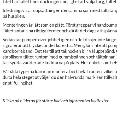
I det här fallet finns dock ingen möjlighet att välja färg, täl
Inledningsvis är uppsättningen densamma som med tältstänger
på husbilen.
Monteringen är lätt som en plätt. Först greppar vi handpumpen 
Tältet antar sina riktiga former och då är det dags att spänna
Sedan tar pumpen över jobbet igen och det dröjer inte läng
signalerar att trycket är det korekta.. Men glöm inte att pu
kardborreband. Det ser till att taknocken blir väl uppspänd.
stabilisera tältet runtom med gummispännen och tältpinnar. T
fastsydda vadderade kuddarna på plats. Hur enkelt som hels
På båda typerna kan man montera bort hela fronten, vilket är f
du ta hela steget ut väljer du den halvrunda markisen (tillval
en stilfull helhet.
Klicka på bilderna för större bild och informativa bildtexter