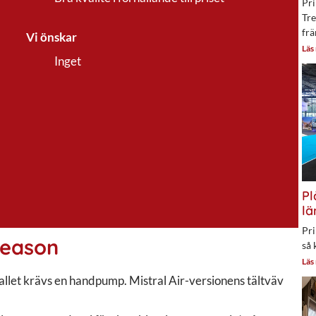
Pri
Tre
frä
Vi önskar
Läs
Inget
Pl
lä
Pri
 Season
så 
Läs
är fallet krävs en handpump. Mistral Air-versionens tältväv