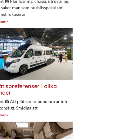
nt 🖨 Planlösning, chassi, utrustning.
 saker man som husbilsspekulant
mst fokuserar
 mer »
åtispreferenser i olika
nder
nt 🖨 Att plåtisar är populära är inte
konstigt. Smidiga att
 mer »