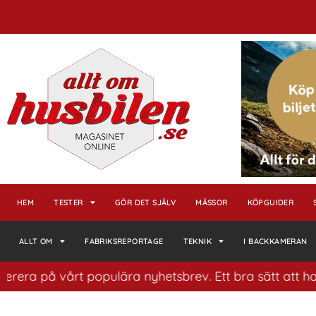
HEM
TESTER
GÖR DET SJÄLV
MÄSSOR
KÖPGUIDER
ALLT OM
FABRIKSREPORTAGE
TEKNIK
I BACKKAMERAN
å vårt populära nyhetsbrev. Ett bra sätt att ha koll på