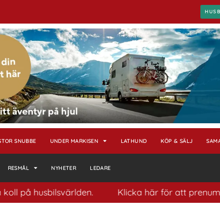
HUS
STOR SNUBBE
UNDER MARKISEN
LATHUND
KÖP & SÄLJ
SAM
RESMÅL
NYHETER
LEDARE
 husbilsvärlden.
Klicka här för att prenumerera på