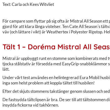
Text: Carla och Kees Witvliet
För campare som flyttar på sig ofta är Mistral All Season ett
gjord för att klara långa vistelser. Ten Cate All Season´s tält
väv (och lättare i vikt) är Weathertex i Polyester Ripstop. Helt
Tält 1 – Doréma Mistral All Sea
Mistral är uppbyggt runt en stomme som kombinerats med tv
tjocka stålstativ är försedda med EasyGrip-snabbklämmor so
lätt.
Under vårt test användes en helintegrerad Eura Mobil husbil
inga som helst problem att koppla tältet till husbilen!
Efter det skjuts stommens takstänger genom slussen och seda
De fastsydda tältclipsen är bra. De ser till att tältstommen d
insydda fickorna vid takhörnen.