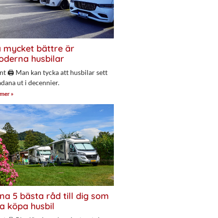
 mycket bättre är
derna husbilar
nt 🖨 Man kan tycka att husbilar sett
adana ut i decennier.
 mer »
na 5 bästa råd till dig som
a köpa husbil