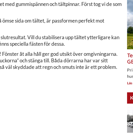
tet med gummispännen och tältpinnar. Först tog vi de som
ömse sida om tältet, är passformen perfekt mot
lutresultat. Vill du stabilisera upp tältet ytterligare kan
inns speciella fästen för dessa.
 Fönster åt alla håll ger god utsikt över omgivningarna.
Te
uckorna” och stänga till. Båda dörrarna har var sitt
GE
så väl skyddade att regn och smuts inte är ett problem.
Pri
hus
Läs
K