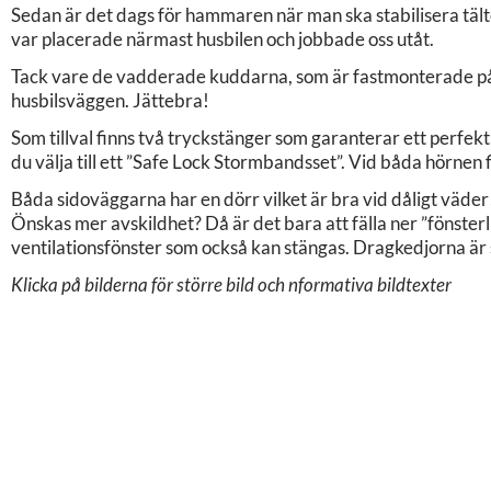
Sedan är det dags för hammaren när man ska stabilisera täl
var placerade närmast husbilen och jobbade oss utåt.
Tack vare de vadderade kuddarna, som är fastmonterade på 
husbilsväggen. Jättebra!
Som tillval finns två tryckstänger som garanterar ett perfekt s
du välja till ett ”Safe Lock Stormbandsset”. Vid båda hörnen f
Båda sidoväggarna har en dörr vilket är bra vid dåligt väder!
Önskas mer avskildhet? Då är det bara att fälla ner ”fönsterl
ventilationsfönster som också kan stängas. Dragkedjorna är 
Klicka på bilderna för större bild och nformativa bildtexter