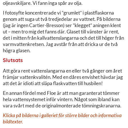
oljeavskiljare. Vi fann inga spår av olja.
I fotosyfte koncentrerade vi ”grumlet” i plastflaskorna
genom att suga ut två tredjedelar av vattnet. På bilderna
(jag är ingen Cartier-Bresson) ser ”klegget” aningen klent
ut – men tro mig det fanns där. Glaset till vänster är rent,
det i mitten från kallvattenslangarna och det till höger från
varmvattenkretsen. Jag avstår från att dricka ur de två
högra glasen.
Slutsats
Att göra rent vattenslangarna en eller två gånger om året
främjar vattenkvalitén. Med en dåres envishet hävdar jag
att det är idioti att släpa flaskvatten till husbilen!
En annan fördel med Floe är att man garanterat tömmer
hela vattensystemet inför vintern. Något som ibland kan
vara svårt med de originalmonterade tömningskranarna.
Klicka på bilderna i galleriet för större bilder och informativa
bildtexter.