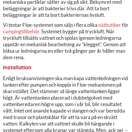
mekaniska partiklar sätter av sig på sikt. Bekymret med
beläggningar är att bakterier trivs där. Att ta bort
beläggningar är att ta bort bakteriernas livsluft.
Vi testar Floe-systemet som säljs i flera olika
nätbutiker
för
campingtillbehör
. Systemet bygger på tryckluft. När
tryckluft tillsätts vattnet och spolas igenom ledningarna
uppstår en mekanisk bearbetning av ”klegget”. Genom att
blåsa ur ledningarna en eller två gånger per år håller man
dem rena.
Installation
Enligt bruksanvisningen ska man kapa vattenledningen vid
tanken efter pumpen och koppla in Floe-mekanismen på
skarvstället. Det stämmer så länge vattentanken ligger
högt. Är vattentanken placerad i dubbelgolvet med
vattenberedaren högre upp, som i vår bil, blir resultatet
vått. Intet ont anande kapade vi slangen och var beredda
med trasor och plastskålar för att ta vara på en skvätt
vatten. Kalkylen var att vattnet skulle bli hängande i
systemet eftersom alla kranar var stängda. Men, ack nej –