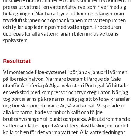
husbilen – utan kranfilter – öppnas kommer tryckluften att
pressa ut vattnet i en vatten/luftvirvel som river med sig
beläggningen. När bara tryckluft kommer stänger man
tryckluftskranen och öppnar kranen mot vattenpumpen
och fyller upp ledningen med vatten igen. Proceduren
upprepas för alla vattenkranar i bilen inklusive toans
spolsystem.
Resultatet
Vi monterade Floe-systemet i början av januari i värmen
på Iberiska halvön. Närmare bestämt Parque da Gale
utanför Albuferia på Algarvekusten i Portugal. Vi hittade
en verkstad med kompressor och tryckregulator. När jag
tog bort silarna på kranarna insåg jag att byte av kransilar
nog bör ske, om inte varje år, så vartannat. Vi spolade ur
alla kranarna, både varmt och kallt och följde
bruksanvisningen till punkt och pricka. Allt utströmmande
vatten samlades upp i två sexliters plastflaskor, en för det
kalla och en för det varma vattnet. Alla vattenledningar