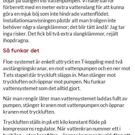
böjar på slangen vid vattenpumpen. Vi hade därför
förberett med en meter extra vattenslang för att kunna
göra en mjuk böj som inte hindrade vattenflödet.
Installationsanvisningen påstår att man troligen inte
behöver några slangklämmor; det blir tätt ändå! Jag tar
inga risker. Det fick bli två extra slangklämmor, rejält
ihopdragna.
Så funkar det
Floe-systemet är enkelt uttryckt en T-koppling med två
avstängningskranar, en mot vattenpumpen och en ner mot
T:ets stapel där tryckluft släpps in. Man stänger mot
tryckluften och öppnar mot pumpen. Nu funkar
vattensystemet som det alltid gjort.
När man rengör låter man vattensystemet laddas fullt av
pumpen, stänger kranen mot vattenpumpen och öppnar
kranen mot tryckluften.
Tryckluften ställs in på ett kilo konstant flöde på
kompressorns regulator. När vattenkran nummer ett i