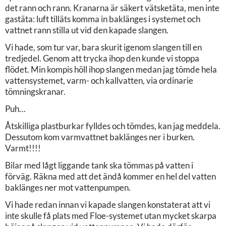
det rann och rann. Kranarna är säkert vätsketäta, men inte
gastäta: luft tilläts komma in baklänges i systemet och
vattnet rann stilla ut vid den kapade slangen.
Vi hade, som tur var, bara skurit igenom slangen till en
tredjedel. Genom att trycka ihop den kunde vi stoppa
flödet. Min kompis höll ihop slangen medan jag tömde hela
vattensystemet, varm- och kallvatten, via ordinarie
tömningskranar.
Puh…
Åtskilliga plastburkar fylldes och tömdes, kan jag meddela.
Dessutom kom varmvattnet baklänges ner i burken.
Varmt!!!!
Bilar med lågt liggande tank ska tömmas på vatten i
förväg. Räkna med att det ändå kommer en hel del vatten
baklänges ner mot vattenpumpen.
Vi hade redan innan vi kapade slangen konstaterat att vi
inte skulle få plats med Floe-systemet utan mycket skarpa