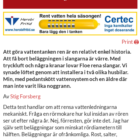
Print 🖨
Att göra vattentanken ren är en relativt enkel historia.
Att få bort beläggningen i slangarna är värre. Med
tryckluft och några kranar lovar Floe rena slangar. Vi
synade löftet genom att installera i två olika husbilar.
Min, med pedantskött vattensystem och en äldre där
man inte varit lika noggrann.
Av
Stig Forsberg
Detta test handlar om att rensa vattenledningarna
mekaniskt. Fråga en rörmokare hur kul insidan av rören
ser ut efter några år. Nej, förresten, gör inte det. Jag har
själv sett beläggningar som minskat rördiametern till
hälften. Beläggningar är ofrånkomliga. Rost, salter,