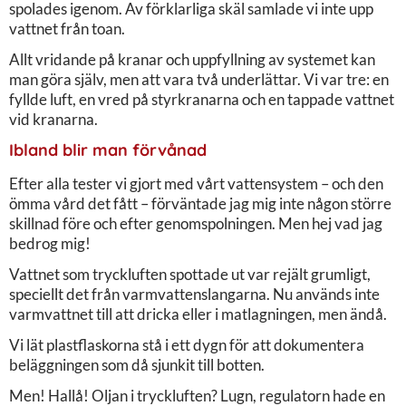
spolades igenom. Av förklarliga skäl samlade vi inte upp
vattnet från toan.
Allt vridande på kranar och uppfyllning av systemet kan
man göra själv, men att vara två underlättar. Vi var tre: en
fyllde luft, en vred på styrkranarna och en tappade vattnet
vid kranarna.
Ibland blir man förvånad
Efter alla tester vi gjort med vårt vattensystem – och den
ömma vård det fått – förväntade jag mig inte någon större
skillnad före och efter genomspolningen. Men hej vad jag
bedrog mig!
Vattnet som tryckluften spottade ut var rejält grumligt,
speciellt det från varmvattenslangarna. Nu används inte
varmvattnet till att dricka eller i matlagningen, men ändå.
Vi lät plastflaskorna stå i ett dygn för att dokumentera
beläggningen som då sjunkit till botten.
Men! Hallå! Oljan i tryckluften? Lugn, regulatorn hade en