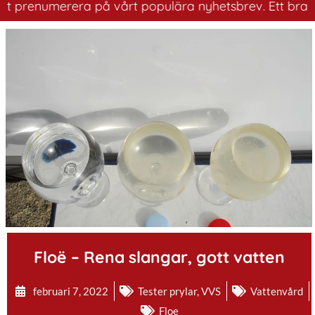
numerera på vårt populära nyhetsbrev. Ett bra sätt att 
.
Floë – Rena slangar, gott vatten
februari 7, 2022
Tester prylar
,
VVS
Vattenvård
Floe