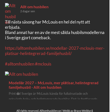
Allt om husbilen
2 dagar sen
Till nästa säsong har McLouis en hel del nytt att
erbjuda.
Bland annat har en av de mest sålda husbilsmodellerna
i Sverige gjort comeback.
https://alltomhusbilen.se/modellar-2027-mclouis-mer-
platisar-helintegrerad-familjehusbil/
#alltomhusbilen
#mclouis
Modellår 2027 – McLouis, mer plåtisar, helintegrerad
familjehusbil - Allt om husbilen
Print 🖨I Sverige är McLouis kända för fullutrustade och
prisvärda halv- och helintegrerade husbilar. Det är fortfarande
där de lägger mest krut. Men till 2027 får även deras
plåtisutbud lite extra kärlek med hela 3 nya utrustningsnivåer.
All rights reserved, Alltomhusbilen.se | Webb av
Bravo Webbyrå