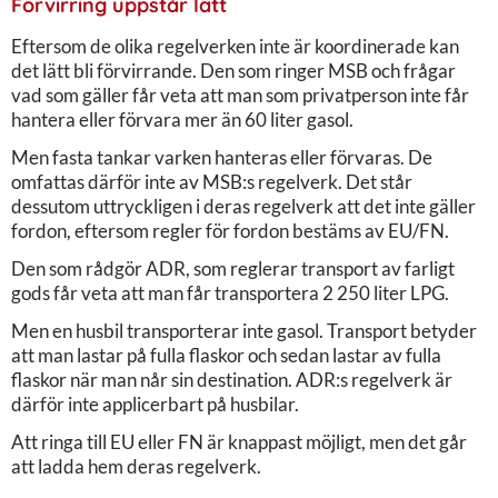
Förvirring uppstår lätt
Eftersom de olika regelverken inte är koordinerade kan
det lätt bli förvirrande. Den som ringer MSB och frågar
vad som gäller får veta att man som privatperson inte får
hantera eller förvara mer än 60 liter gasol.
Men fasta tankar varken hanteras eller förvaras. De
omfattas därför inte av MSB:s regelverk. Det står
dessutom uttryckligen i deras regelverk att det inte gäller
fordon, eftersom regler för fordon bestäms av EU/FN.
Den som rådgör ADR, som reglerar transport av farligt
gods får veta att man får transportera 2 250 liter LPG.
Men en husbil transporterar inte gasol. Transport betyder
att man lastar på fulla flaskor och sedan lastar av fulla
flaskor när man når sin destination. ADR:s regelverk är
därför inte applicerbart på husbilar.
Att ringa till EU eller FN är knappast möjligt, men det går
att ladda hem deras regelverk.