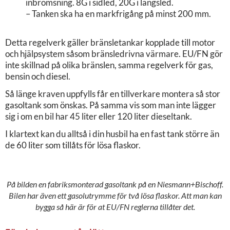
inbromsning. 8G i sidled, 20G i längsled.
– Tanken ska ha en markfrigång på minst 200 mm.
Detta regelverk gäller bränsletankar kopplade till motor
och hjälpsystem såsom bränsledrivna värmare. EU/FN gör
inte skillnad på olika bränslen, samma regelverk för gas,
bensin och diesel.
Så länge kraven uppfylls får en tillverkare montera så stor
gasoltank som önskas. På samma vis som man inte lägger
sig i om en bil har 45 liter eller 120 liter dieseltank.
I klartext kan du alltså i din husbil ha en fast tank större än
de 60 liter som tillåts för lösa flaskor.
På bilden en fabriksmonterad gasoltank på en Niesmann+Bischoff.
Bilen har även ett gasolutrymme för två lösa flaskor. Att man kan
bygga så här är för at EU/FN reglerna tillåter det.