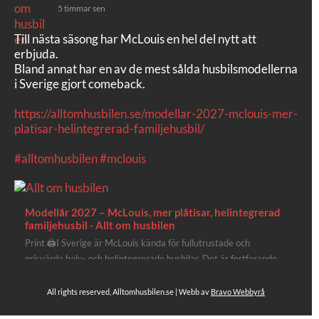
5 timmar sen
Till nästa säsong har McLouis en hel del nytt att
erbjuda.
Bland annat har en av de mest sålda husbilsmodellerna
i Sverige gjort comeback.
https://alltomhusbilen.se/modellar-2027-mclouis-mer-
platisar-helintegrerad-familjehusbil/
#alltomhusbilen
#mclouis
Modellår 2027 – McLouis, mer plåtisar, helintegrerad
familjehusbil - Allt om husbilen
Print 🖨I Sverige är McLouis kända för fullutrustade och
prisvärda halv- och helintegrerade husbilar. Det är fortfarande
där de lägger mest krut. Men till 2027 får även deras
plåtisutbud lite extra kärlek med hela 3 nya utrustningsnivåer.
All rights reserved, Alltomhusbilen.se | Webb av
Bravo Webbyrå
Av Stefan Janeld Det vimlar inte direkt av husb...