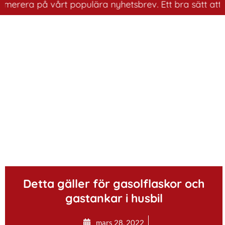
era på vårt populära nyhetsbrev. Ett bra sätt att ha ko
.
Detta gäller för gasolflaskor och
gastankar i husbil
mars 28, 2022