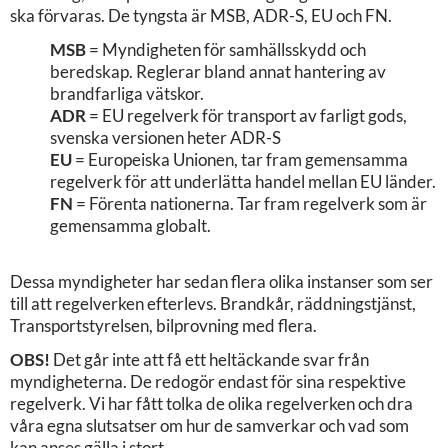
ska förvaras. De tyngsta är MSB, ADR-S, EU och FN.
MSB
= Myndigheten för samhällsskydd och
beredskap. Reglerar bland annat hantering av
brandfarliga vätskor.
ADR
= EU regelverk för transport av farligt gods,
svenska versionen heter ADR-S
EU
= Europeiska Unionen, tar fram gemensamma
regelverk för att underlätta handel mellan EU länder.
FN
= Förenta nationerna. Tar fram regelverk som är
gemensamma globalt.
Dessa myndigheter har sedan flera olika instanser som ser
till att regelverken efterlevs. Brandkår, räddningstjänst,
Transportstyrelsen, bilprovning med flera.
OBS!
Det går inte att få ett heltäckande svar från
myndigheterna. De redogör endast för sina respektive
regelverk. Vi har fått tolka de olika regelverken och dra
våra egna slutsatser om hur de samverkar och vad som
kan anses gälla i stort.