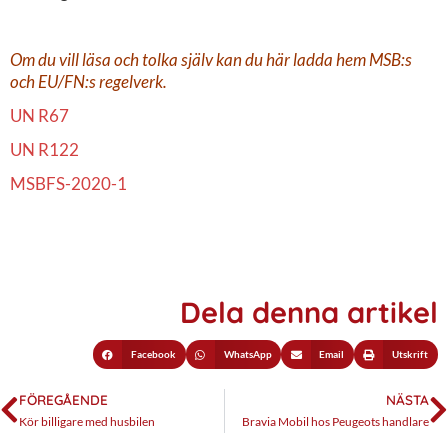
Om du vill läsa och tolka själv kan du här ladda hem MSB:s
och EU/FN:s regelverk.
UN R67
UN R122
MSBFS-2020-1
Dela denna artikel
Facebook
WhatsApp
Email
Utskrift
FÖREGÅENDE
NÄSTA
Kör billigare med husbilen
Bravia Mobil hos Peugeots handlare