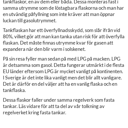
tankflaskor, en av dem eller båda. Dessa monteras fast i
samma utrymme som de löstagbara flaskorna och man har
en utvändig påfyllning som inte kräver att man öppnar
luckan till gasolutrymmet.
Tankflaskan har ett överfyllnadsskydd, som slår ifrån vid
80%, vilket gör att man kan tanka utan risk för att överfylla
flaskan. Det måste finnas utrymme kvar för gasen att
expandera när den blir varm i solskenet.
På sin resa fyller man sedan på med LPG på macken. LPG
är detsamma som gasol. Detta fungerar utmärkt i de flesta
EU länder eftersom LPG är mycket vanligt på kontinenten.
I Sverige är det inte lika vanligt men det blir allt vanligare.
Det är därför en del väljer att ha en vanlig flaska och en
tankflaska.
Dessa flaskor faller under samma regelverk som fasta
tankar. Läs vidare för att ta del av vår tolkning av
regelverket kring fasta tankar.