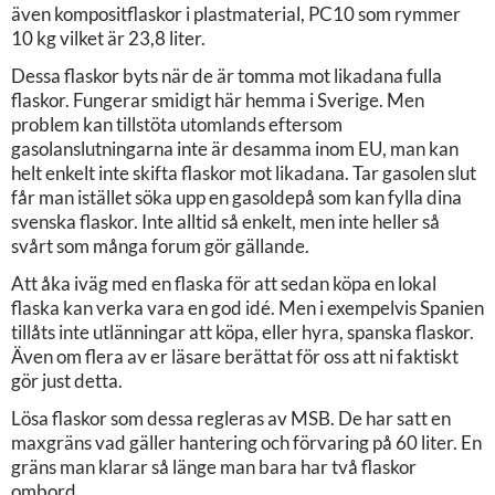
även kompositflaskor i plastmaterial, PC10 som rymmer
10 kg vilket är 23,8 liter.
Dessa flaskor byts när de är tomma mot likadana fulla
flaskor. Fungerar smidigt här hemma i Sverige. Men
problem kan tillstöta utomlands eftersom
gasolanslutningarna inte är desamma inom EU, man kan
helt enkelt inte skifta flaskor mot likadana. Tar gasolen slut
får man istället söka upp en gasoldepå som kan fylla dina
svenska flaskor. Inte alltid så enkelt, men inte heller så
svårt som många forum gör gällande.
Att åka iväg med en flaska för att sedan köpa en lokal
flaska kan verka vara en god idé. Men i exempelvis Spanien
tillåts inte utlänningar att köpa, eller hyra, spanska flaskor.
Även om flera av er läsare berättat för oss att ni faktiskt
gör just detta.
Lösa flaskor som dessa regleras av MSB. De har satt en
maxgräns vad gäller hantering och förvaring på 60 liter. En
gräns man klarar så länge man bara har två flaskor
ombord.