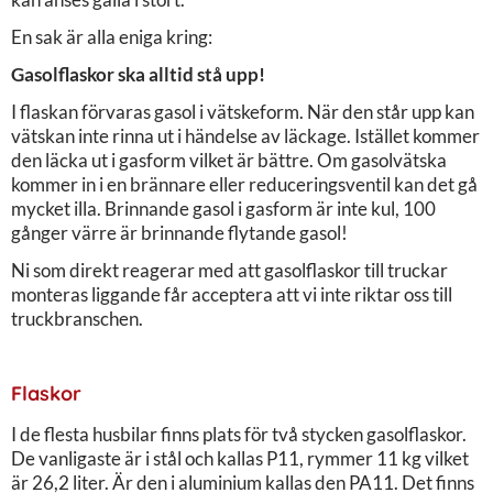
En sak är alla eniga kring:
Gasolflaskor ska alltid stå upp!
I flaskan förvaras gasol i vätskeform. När den står upp kan
vätskan inte rinna ut i händelse av läckage. Istället kommer
den läcka ut i gasform vilket är bättre. Om gasolvätska
kommer in i en brännare eller reduceringsventil kan det gå
mycket illa. Brinnande gasol i gasform är inte kul, 100
gånger värre är brinnande flytande gasol!
Ni som direkt reagerar med att gasolflaskor till truckar
monteras liggande får acceptera att vi inte riktar oss till
truckbranschen.
Flaskor
I de flesta husbilar finns plats för två stycken gasolflaskor.
De vanligaste är i stål och kallas P11, rymmer 11 kg vilket
är 26,2 liter. Är den i aluminium kallas den PA11. Det finns