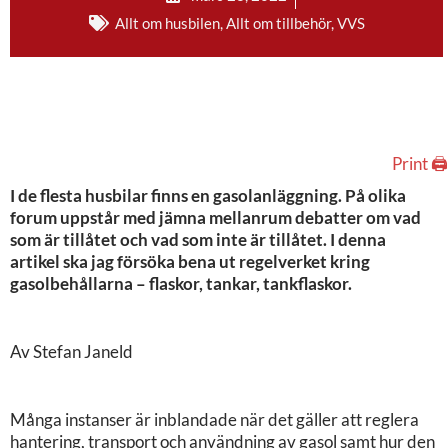
Allt om husbilen
,
Allt om tillbehör
,
VVS
Print 🖨
I de flesta husbilar finns en gasolanläggning. På olika
forum uppstår med jämna mellanrum debatter om vad
som är tillåtet och vad som inte är tillåtet. I denna
artikel ska jag försöka bena ut regelverket kring
gasolbehållarna – flaskor, tankar, tankflaskor.
Av Stefan Janeld
Många instanser är inblandade när det gäller att reglera
hantering, transport och användning av gasol samt hur den