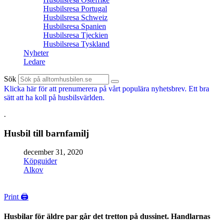
Husbilsresa Portugal
Husbilsresa Schweiz
Husbilsresa Spanien
Husbilsresa Tjeckien
Husbilsresa Tyskland
Nyheter
Ledare
Sök
Klicka här för att prenumerera på vårt populära nyhetsbrev. Ett bra
sätt att ha koll på husbilsvärlden.
.
Husbil till barnfamilj
december 31, 2020
Köpguider
Alkov
Print 🖨
Husbilar för äldre par går det tretton på dussinet. Handlarnas