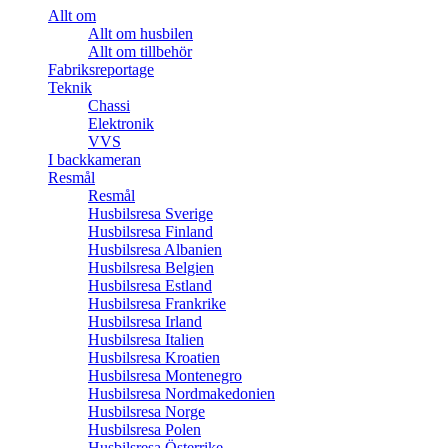
Allt om
Allt om husbilen
Allt om tillbehör
Fabriksreportage
Teknik
Chassi
Elektronik
VVS
I backkameran
Resmål
Resmål
Husbilsresa Sverige
Husbilsresa Finland
Husbilsresa Albanien
Husbilsresa Belgien
Husbilsresa Estland
Husbilsresa Frankrike
Husbilsresa Irland
Husbilsresa Italien
Husbilsresa Kroatien
Husbilsresa Montenegro
Husbilsresa Nordmakedonien
Husbilsresa Norge
Husbilsresa Polen
Husbilsresa Österrike