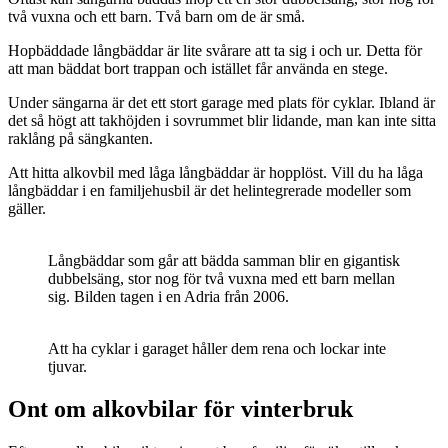
två vuxna och ett barn. Två barn om de är små.
Hopbäddade långbäddar är lite svårare att ta sig i och ur. Detta för
att man bäddat bort trappan och istället får använda en stege.
Under sängarna är det ett stort garage med plats för cyklar. Ibland är
det så högt att takhöjden i sovrummet blir lidande, man kan inte sitta
raklång på sängkanten.
Att hitta alkovbil med låga långbäddar är hopplöst. Vill du ha låga
långbäddar i en familjehusbil är det helintegrerade modeller som
gäller.
Långbäddar som går att bädda samman blir en gigantisk
dubbelsäng, stor nog för två vuxna med ett barn mellan
sig. Bilden tagen i en Adria från 2006.
Att ha cyklar i garaget håller dem rena och lockar inte
tjuvar.
Ont om alkovbilar för vinterbruk