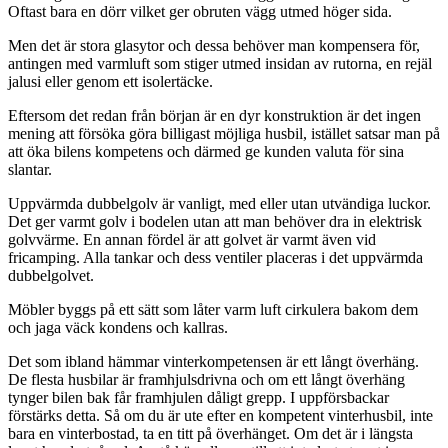
Oftast bara en dörr vilket ger obruten vägg utmed höger sida.
Men det är stora glasytor och dessa behöver man kompensera för,
antingen med varmluft som stiger utmed insidan av rutorna, en rejäl
jalusi eller genom ett isolertäcke.
Eftersom det redan från början är en dyr konstruktion är det ingen
mening att försöka göra billigast möjliga husbil, istället satsar man på
att öka bilens kompetens och därmed ge kunden valuta för sina
slantar.
Uppvärmda dubbelgolv är vanligt, med eller utan utvändiga luckor.
Det ger varmt golv i bodelen utan att man behöver dra in elektrisk
golvvärme. En annan fördel är att golvet är varmt även vid
fricamping. Alla tankar och dess ventiler placeras i det uppvärmda
dubbelgolvet.
Möbler byggs på ett sätt som låter varm luft cirkulera bakom dem
och jaga väck kondens och kallras.
Det som ibland hämmar vinterkompetensen är ett långt överhäng.
De flesta husbilar är framhjulsdrivna och om ett långt överhäng
tynger bilen bak får framhjulen dåligt grepp. I uppförsbackar
förstärks detta. Så om du är ute efter en kompetent vinterhusbil, inte
bara en vinterbostad, ta en titt på överhänget. Om det är i längsta