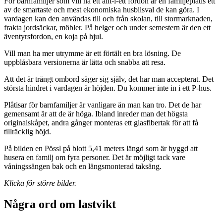
För barnfamiljer som vill ha ett allt-i-ett fordon är en familjeplåtis ett
av de smartaste och mest ekonomiska husbilsval de kan göra. I
vardagen kan den användas till och från skolan, till stormarknaden,
frakta jordsäckar, möbler. På helger och under semestern är den ett
äventyrsfordon, en koja på hjul.
Vill man ha mer utrymme är ett förtält en bra lösning. De
uppblåsbara versionerna är lätta och snabba att resa.
Att det är trångt ombord säger sig själv, det har man accepterat. Det
största hindret i vardagen är höjden. Du kommer inte in i ett P-hus.
Plåtisar för barnfamiljer är vanligare än man kan tro. Det de har
gemensamt är att de är höga. Ibland inreder man det högsta
originalskåpet, andra gånger monteras ett glasfibertak för att få
tillräcklig höjd.
På bilden en Pössl på blott 5,41 meters längd som är byggd att
husera en familj om fyra personer. Det är möjligt tack vare
våningssängen bak och en längsmonterad taksäng.
Klicka för större bilder.
Några ord om lastvikt