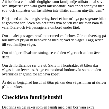
Att bedöma en husbils duglighet som familjenöje utifrån antal sov-
och sittplatser kan vara grovt missledande. Vad är det för nytta med
sov- och sittplatser om lastvikten inte tillåter att man utnyttjar dem?
Börja med att läsa i registreringsbeviset hur många passagerare bilen
är godkänd för. Även om det finns fyra bälten kanske man bara få
vara förare och två passagerare ombord under färd.
Om antalet passagerare stämmer med era behov. Gör ett överslag på
hur mycket prylar ni behöver ha med er, vad de väger. Lägg sedan
till vad familjen väger.
Om ni köper tillvalsutrustning, se vad den väger och addera även
detta.
Om det fortfarande ser bra ut. Skriv in i kontraktet att bilen ska
vägas innan leverans. Ange en maximal fordonsvikt som om den
överskrids är grund för att häva köpet.
Är det en begagnad husbil ni tittar på kan den vägas innan ni skriver
på kontraktet.
Checklista familjehusbil
Det finns en del saker som en familj med barn bör vara extra