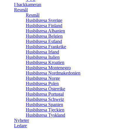
I backkameran
Resmål
Resmål
Husbilsresa Sverige
Husbilsresa Finland
Husbilsresa Albanien
Husbilsresa Belgien
Husbilsresa Estland
Husbilsresa Frankrike
Husbilsresa Irland
Husbilsresa Italien
Husbilsresa Kroatien
Husbilsresa Montenegro
Husbilsresa Nordmakedonien
Husbilsresa Norge
Husbilsresa Polen
Husbilsresa Österrike
Husbilsresa Portugal
Husbilsresa Schweiz
Husbilsresa Spanien
Husbilsresa Tjeckien
Husbilsresa Tyskland
Nyheter
Ledare