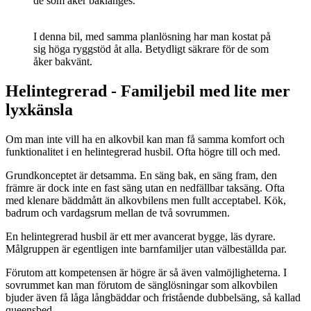
de som åker baklänges.
I denna bil, med samma planlösning har man kostat på
sig höga ryggstöd åt alla. Betydligt säkrare för de som
åker bakvänt.
Helintegrerad - Familjebil med lite mer
lyxkänsla
Om man inte vill ha en alkovbil kan man få samma komfort och
funktionalitet i en helintegrerad husbil. Ofta högre till och med.
Grundkonceptet är detsamma. En säng bak, en säng fram, den
främre är dock inte en fast säng utan en nedfällbar taksäng. Ofta
med klenare bäddmått än alkovbilens men fullt acceptabel. Kök,
badrum och vardagsrum mellan de två sovrummen.
En helintegrerad husbil är ett mer avancerat bygge, läs dyrare.
Målgruppen är egentligen inte barnfamiljer utan välbeställda par.
Förutom att kompetensen är högre är så även valmöjligheterna. I
sovrummet kan man förutom de sänglösningar som alkovbilen
bjuder även få låga långbäddar och fristående dubbelsäng, så kallad
queensbed.