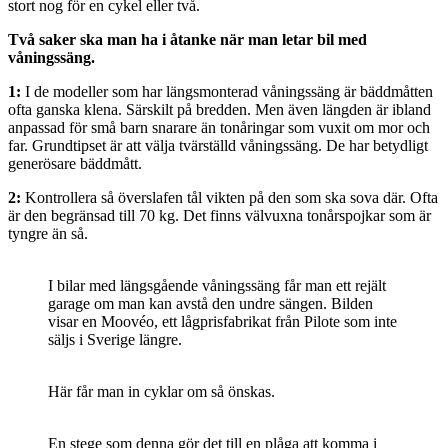
stort nog för en cykel eller två.
Två saker ska man ha i åtanke när man letar bil med
våningssäng.
1:
I de modeller som har längsmonterad våningssäng är bäddmåtten
ofta ganska klena. Särskilt på bredden. Men även längden är ibland
anpassad för små barn snarare än tonåringar som vuxit om mor och
far. Grundtipset är att välja tvärställd våningssäng. De har betydligt
generösare bäddmått.
2:
Kontrollera så överslafen tål vikten på den som ska sova där. Ofta
är den begränsad till 70 kg. Det finns välvuxna tonårspojkar som är
tyngre än så.
I bilar med längsgående våningssäng får man ett rejält
garage om man kan avstå den undre sängen. Bilden
visar en Moovéo, ett lågprisfabrikat från Pilote som inte
säljs i Sverige längre.
Här får man in cyklar om så önskas.
En stege som denna gör det till en plåga att komma i