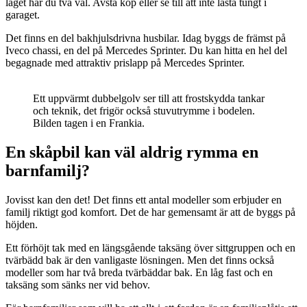
laget har du två val. Avstå köp eller se till att inte lasta tungt i
garaget.
Det finns en del bakhjulsdrivna husbilar. Idag byggs de främst på
Iveco chassi, en del på Mercedes Sprinter. Du kan hitta en hel del
begagnade med attraktiv prislapp på Mercedes Sprinter.
Ett uppvärmt dubbelgolv ser till att frostskydda tankar
och teknik, det frigör också stuvutrymme i bodelen.
Bilden tagen i en Frankia.
En skåpbil kan väl aldrig rymma en
barnfamilj?
Jovisst kan den det! Det finns ett antal modeller som erbjuder en
familj riktigt god komfort. Det de har gemensamt är att de byggs på
höjden.
Ett förhöjt tak med en längsgående taksäng över sittgruppen och en
tvärbädd bak är den vanligaste lösningen. Men det finns också
modeller som har två breda tvärbäddar bak. En låg fast och en
taksäng som sänks ner vid behov.