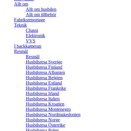
Allt om
Allt om husbilen
Allt om tillbehör
Fabriksreportage
Teknik
Chassi
Elektronik
VVS
I backkameran
Resmål
Resmål
Husbilsresa Sverige
Husbilsresa Finland
Husbilsresa Albanien
Husbilsresa Belgien
Husbilsresa Estland
Husbilsresa Frankrike
Husbilsresa Irland
Husbilsresa Italien
Husbilsresa Kroatien
Husbilsresa Montenegro
Husbilsresa Nordmakedonien
Husbilsresa Norge
Husbilsresa Österrike
Husbilsresa Polen