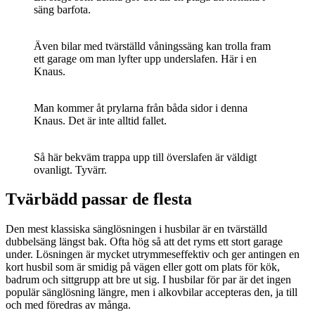
säng barfota.
Även bilar med tvärställd våningssäng kan trolla fram
ett garage om man lyfter upp underslafen. Här i en
Knaus.
Man kommer åt prylarna från båda sidor i denna
Knaus. Det är inte alltid fallet.
Så här bekväm trappa upp till överslafen är väldigt
ovanligt. Tyvärr.
Tvärbädd passar de flesta
Den mest klassiska sänglösningen i husbilar är en tvärställd
dubbelsäng längst bak. Ofta hög så att det ryms ett stort garage
under. Lösningen är mycket utrymmeseffektiv och ger antingen en
kort husbil som är smidig på vägen eller gott om plats för kök,
badrum och sittgrupp att bre ut sig. I husbilar för par är det ingen
populär sänglösning längre, men i alkovbilar accepteras den, ja till
och med föredras av många.