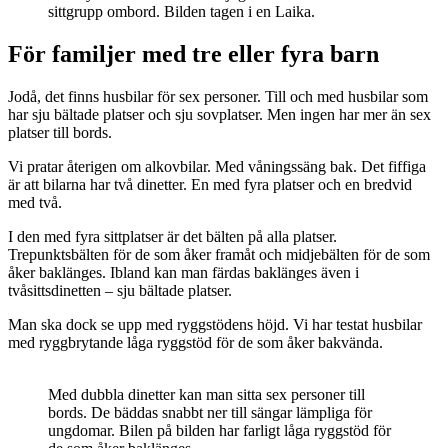
sittgrupp ombord. Bilden tagen i en Laika.
För familjer med tre eller fyra barn
Jodå, det finns husbilar för sex personer. Till och med husbilar som
har sju bältade platser och sju sovplatser. Men ingen har mer än sex
platser till bords.
Vi pratar återigen om alkovbilar. Med våningssäng bak. Det fiffiga
är att bilarna har två dinetter. En med fyra platser och en bredvid
med två.
I den med fyra sittplatser är det bälten på alla platser.
Trepunktsbälten för de som åker framåt och midjebälten för de som
åker baklänges. Ibland kan man färdas baklänges även i
tvåsittsdinetten – sju bältade platser.
Man ska dock se upp med ryggstödens höjd. Vi har testat husbilar
med ryggbrytande låga ryggstöd för de som åker bakvända.
Med dubbla dinetter kan man sitta sex personer till
bords. De bäddas snabbt ner till sängar lämpliga för
ungdomar. Bilen på bilden har farligt låga ryggstöd för