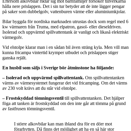
Eftersom alkovbilar riktar sig mot barnfamiljer försöker tillverkarna
hålla nere prislappen. Det i sin tur betyder att de inte lägger pengar
på saker som dubbelgolv, vattenburen värme eller aluminiumkjolar.
Bilar byggda för nordiska marknaden utrustas dock som regel med 6
kw värmaren från Truma, med elpatron, gasol- eller dieseldriven.
Isolerad och uppvärmd spillvattentank är vanligt och likaså elektriskt
värmegolv.
Vid elstolpe klarar man i en sådan bil även sträng kyla. Men vill man
kunna fricampa vintertid krymper utbudet och prislappen stiger
ganska rejält.
En husbil som säljs i Sverige bör åtminstone ha följande:
–
Isolerad och uppvärmd spillvattentank.
Om spillvattentanken
värms av värmesystemet fungerar det vid fricamping. Om det värms
av 230 volt krävs att du står vid elstolpe.
–
Frostskyddad tömningsventil
till spillvattentanken. Det hjälper
föga att tanken är frostskyddad om den inte går att tömma på grund
av fastfrusen tömningsventil.
I större alkovbilar kan man ibland dra för en dörr mot
förarhytten. Då finns det möjlighet att ha en så här stor