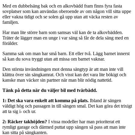
Med en dubbelsäng bak och en alkovbädd fram finns fyra fasta
sovplatser som kan användas oberoende av om någon vill sitta uppe
eller vakna tidigt och se solen gå upp utan att väcka resten av
familjen.
Har man lite större barn som samsas väl kan de ta alkovbädden.
Träter de lägger man en unge i var säng så får de dela säng med en
förälder.
Samma sak om man har små barn. Ett eller två. Lägg barnet innerst
så kan du sova tryggt utan att missa om barnet vaknar.
Den största invändningen mot denna sängtyp är att man inte vill
klättra över sin sängkamrat. Och visst kan det vara lite bökigt och
kanske man väcker sin partner när man blir nödig nattetid.
Tänk på detta när du väljer bil med tvärbädd.
1: Det ska vara enkelt att komma på plats.
Ibland är sängen
väldigt hög och passagen in till sängen smal. Det kan göra det trixigt
att ta sig i- och ur.
2:
Räcker takhöjden?
I vissa modeller har man prioriterat ett
rymligt garage och därmed puttat upp sängen så pass att man inte
kan sitta på sängkanten.