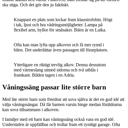
ska stiga. Och det gör den ju faktiskt.
Knappast en plats som lockar fram klaustrofobin. Högt
i tak, ljust och bra vädringsmöjligheter. Lampa på
flexibel arm, hyllor för småsaker. Bilen är en Laika.
Ofta kan man lyfta upp alkoven och få mer rymd i
bilen. Det underlättar även passagen till förarplatsen.
Ytterligare en riktigt trevlig alkov. Denna dessutom
med värmeslang utmed sidorna och två utblås i
framkant. Bilden tagen i en Adria.
Våningssäng passar lite större barn
Med lite större barn som föredrar att sova själva är det en god idé att
välja våningssängar. Då får barnen varsin binge medan föräldrarna
kan sova tillsammans i alkoven.
I familjer med ett barn kan våningssäng också vara en god idé.
Underslafen är uppfällbar och trollar fram ett rymligt garage. Ofta