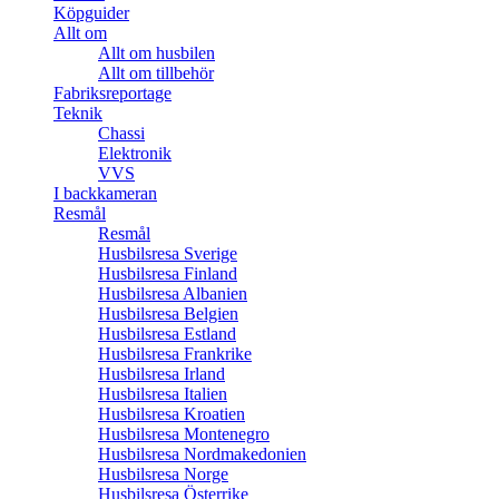
Köpguider
Allt om
Allt om husbilen
Allt om tillbehör
Fabriksreportage
Teknik
Chassi
Elektronik
VVS
I backkameran
Resmål
Resmål
Husbilsresa Sverige
Husbilsresa Finland
Husbilsresa Albanien
Husbilsresa Belgien
Husbilsresa Estland
Husbilsresa Frankrike
Husbilsresa Irland
Husbilsresa Italien
Husbilsresa Kroatien
Husbilsresa Montenegro
Husbilsresa Nordmakedonien
Husbilsresa Norge
Husbilsresa Österrike