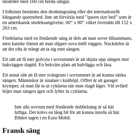
modeller med 160 cm breda sängar.
I folkmun benämns den drottningssäng eller det internationellt
klingande queensbed. Inte att förväxla med ”queen size bed” som är
en amerikansk storleksangivelse, 60” x 80” vilket översätts till 152 x
203 cm.
Fördelarna med en fristående säng är dels att man sover tillsammans,
men kanske främst att man slipper sova intill väggen. Nackdelen är
att det ofta är trångt att ta sig runt sängen.
Ett sätt att få mer golvyta i sovrummet är att skjuta upp sängen mot
bakväggen dagtid. En bekväm plats att halvligga och läsa.
Ett annat sätt att få mer svängrum i sovrummet är att kunna sänka
sängen. Människor är smalare i knähöjd. Offret är att garaget
krymper, så man får ta ut cyklarna när man slagit läger. Vid avfärd
höjer man sängen igen och lyfter in cyklarna.
Inte alla sovrum med fristående dubbelsäng är så här
luftiga. Det krävs en lång bil för att kunna inreda så här.
Bilden tagen i en Eura Mobil.
Fransk säng