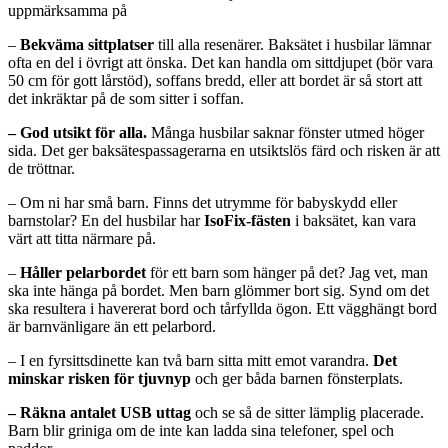
uppmärksamma på
–
Bekväma sittplatser
till alla resenärer. Baksätet i husbilar lämnar
ofta en del i övrigt att önska. Det kan handla om sittdjupet (bör vara
50 cm för gott lårstöd), soffans bredd, eller att bordet är så stort att
det inkräktar på de som sitter i soffan.
– God utsikt för alla.
Många husbilar saknar fönster utmed höger
sida. Det ger baksätespassagerarna en utsiktslös färd och risken är att
de tröttnar.
– Om ni har små barn. Finns det utrymme för babyskydd eller
barnstolar? En del husbilar har
IsoFix-fästen
i baksätet, kan vara
värt att titta närmare på.
–
Håller pelarbordet
för ett barn som hänger på det? Jag vet, man
ska inte hänga på bordet. Men barn glömmer bort sig. Synd om det
ska resultera i havererat bord och tårfyllda ögon. Ett vägghängt bord
är barnvänligare än ett pelarbord.
– I en fyrsittsdinette kan två barn sitta mitt emot varandra.
Det
minskar risken för tjuvnyp
och ger båda barnen fönsterplats.
– Räkna antalet USB uttag
och se så de sitter lämplig placerade.
Barn blir griniga om de inte kan ladda sina telefoner, spel och