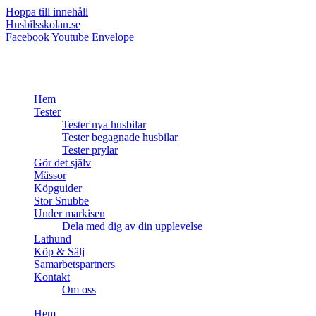
Hoppa till innehåll
Husbilsskolan.se
Facebook
Youtube
Envelope
Hem
Tester
Tester nya husbilar
Tester begagnade husbilar
Tester prylar
Gör det själv
Mässor
Köpguider
Stor Snubbe
Under markisen
Dela med dig av din upplevelse
Lathund
Köp & Sälj
Samarbetspartners
Kontakt
Om oss
Hem