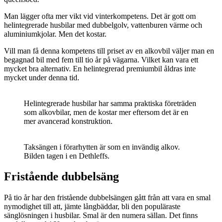
Man lägger ofta mer vikt vid vinterkompetens. Det är gott om
helintegrerade husbilar med dubbelgolv, vattenburen värme och
aluminiumkjolar. Men det kostar.
Vill man få denna kompetens till priset av en alkovbil väljer man en
begagnad bil med fem till tio år på vägarna. Vilket kan vara ett
mycket bra alternativ. En helintegrerad premiumbil åldras inte
mycket under denna tid.
Helintegrerade husbilar har samma praktiska företräden
som alkovbilar, men de kostar mer eftersom det är en
mer avancerad konstruktion.
Taksängen i förarhytten är som en invändig alkov.
Bilden tagen i en Dethleffs.
Fristående dubbelsäng
På tio år har den fristående dubbelsängen gått från att vara en smal
nymodighet till att, jämte långbäddar, bli den populäraste
sänglösningen i husbilar. Smal är den numera sällan. Det finns