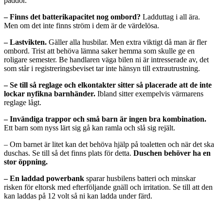
paddor.
– Finns det batterikapacitet nog ombord?
Ladduttag i all ära.
Men om det inte finns ström i dem är de värdelösa.
– Lastvikten.
Gäller alla husbilar. Men extra viktigt då man är fler
ombord. Trist att behöva lämna saker hemma som skulle ge en
roligare semester. Be handlaren väga bilen ni är intresserade av, det
som står i registreringsbeviset tar inte hänsyn till extrautrustning.
– Se till så reglage och elkontakter sitter så placerade att de inte
lockar nyfikna barnhänder.
Ibland sitter exempelvis värmarens
reglage lågt.
– Invändiga trappor och små barn är ingen bra kombination.
Ett barn som nyss lärt sig gå kan ramla och slå sig rejält.
– Om barnet är litet kan det behöva hjälp på toaletten och när det ska
duschas. Se till så det finns plats för detta.
Duschen behöver ha en
stor öppning.
– En laddad powerbank
sparar husbilens batteri och minskar
risken för eltorsk med efterföljande gnäll och irritation. Se till att den
kan laddas på 12 volt så ni kan ladda under färd.