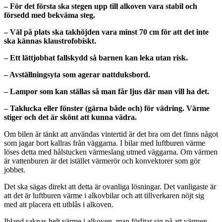
– För det första ska stegen upp till alkoven vara stabil och
försedd med bekväma steg.
– Väl på plats ska takhöjden vara minst 70 cm för att det inte
ska kännas klaustrofobiskt.
– Ett lättjobbat fallskydd så barnen kan leka utan risk.
– Avställningsyta som agerar nattduksbord.
– Lampor som kan ställas så man får ljus där man vill ha det.
– Taklucka eller fönster (gärna både och) för vädring. Värme
stiger och det är skönt att kunna vädra.
Om bilen är tänkt att användas vintertid är det bra om det finns något
som jagar bort kallras från väggarna. I bilar med luftburen värme
löses detta med hålstucken värmeslang utmed väggarna. Om värmen
är vattenburen är det istället värmerör och konvektorer som gör
jobbet.
Det ska sägas direkt att detta är ovanliga lösningar. Det vanligaste är
att det är luftburen värme i alkovbilar och att tillverkaren nöjt sig
med att placera ett utblås i alkoven.
Ibland saknas helt värme i alkoven, man förlitar sig på att värmen