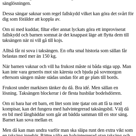
sänglösningen.
Dessa sängar saknar som regel fallskydd vilket kan göra det svårt för
dig som förälder att koppla av.
Om ni med kuddar, filtar eller annat lyckats göra ett improviserat
fallskydd och barnen somnat är det knappast läge att flytta dem till
taksängen när ni vill gå till kojs.
Alltså får ni sova i taksängen. En ofta smal historia som sällan får
belastas med mer än 150 kg.
När barnen vaknar och vill ha frukost måste ni båda stiga upp. Man
kan inte vara generös mot sin käresta och bjuda på sovmorgon
eftersom sängen måste städas undan för att ge plats till bords.
Frukost under markisen tänker du då. Bra idé. Men sällan en
lösning. Taksängen blockerar i de flesta husbilar bodelsdörren.
Om ni bara har ett barn, ett litet som inte tjatar om att få ta med
kompisar, kan det fungera med halvintegrerad taksängsbil. Välj då
en bil med långbäddar som går att bädda samman till en stor säng.
Barnet kan sova mellan er.
Men då kan man undra varför man ska släpa runt den extra vikt som
en taksäng innebär. Bättre välja en halvintegrerad utan taksäng och