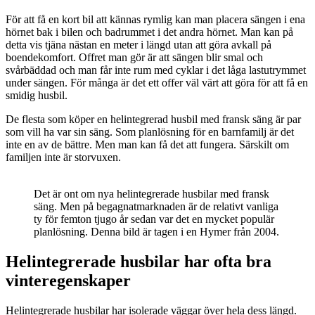
För att få en kort bil att kännas rymlig kan man placera sängen i ena
hörnet bak i bilen och badrummet i det andra hörnet. Man kan på
detta vis tjäna nästan en meter i längd utan att göra avkall på
boendekomfort. Offret man gör är att sängen blir smal och
svårbäddad och man får inte rum med cyklar i det låga lastutrymmet
under sängen. För många är det ett offer väl värt att göra för att få en
smidig husbil.
De flesta som köper en helintegrerad husbil med fransk säng är par
som vill ha var sin säng. Som planlösning för en barnfamilj är det
inte en av de bättre. Men man kan få det att fungera. Särskilt om
familjen inte är storvuxen.
Det är ont om nya helintegrerade husbilar med fransk
säng. Men på begagnatmarknaden är de relativt vanliga
ty för femton tjugo år sedan var det en mycket populär
planlösning. Denna bild är tagen i en Hymer från 2004.
Helintegrerade husbilar har ofta bra
vinteregenskaper
Helintegrerade husbilar har isolerade väggar över hela dess längd.