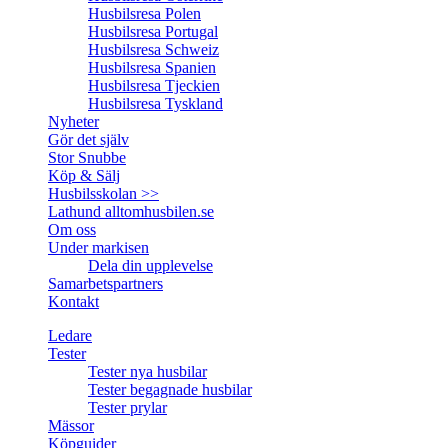
Husbilsresa Polen
Husbilsresa Portugal
Husbilsresa Schweiz
Husbilsresa Spanien
Husbilsresa Tjeckien
Husbilsresa Tyskland
Nyheter
Gör det själv
Stor Snubbe
Köp & Sälj
Husbilsskolan >>
Lathund alltomhusbilen.se
Om oss
Under markisen
Dela din upplevelse
Samarbetspartners
Kontakt
Ledare
Tester
Tester nya husbilar
Tester begagnade husbilar
Tester prylar
Mässor
Köpguider