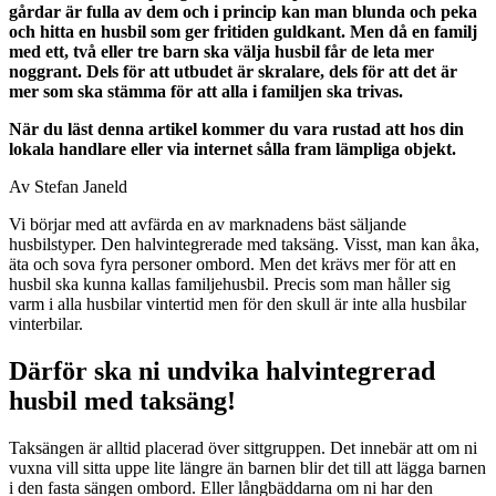
gårdar är fulla av dem och i princip kan man blunda och peka
och hitta en husbil som ger fritiden guldkant. Men då en familj
med ett, två eller tre barn ska välja husbil får de leta mer
noggrant. Dels för att utbudet är skralare, dels för att det är
mer som ska stämma för att alla i familjen ska trivas.
När du läst denna artikel kommer du vara rustad att hos din
lokala handlare eller via internet sålla fram lämpliga objekt.
Av Stefan Janeld
Vi börjar med att avfärda en av marknadens bäst säljande
husbilstyper. Den halvintegrerade med taksäng. Visst, man kan åka,
äta och sova fyra personer ombord. Men det krävs mer för att en
husbil ska kunna kallas familjehusbil. Precis som man håller sig
varm i alla husbilar vintertid men för den skull är inte alla husbilar
vinterbilar.
Därför ska ni undvika halvintegrerad
husbil med taksäng!
Taksängen är alltid placerad över sittgruppen. Det innebär att om ni
vuxna vill sitta uppe lite längre än barnen blir det till att lägga barnen
i den fasta sängen ombord. Eller långbäddarna om ni har den