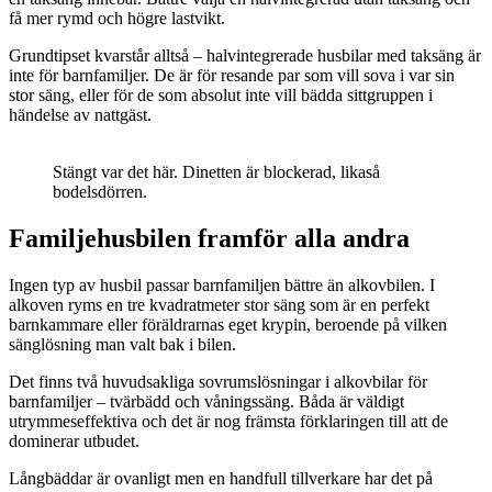
få mer rymd och högre lastvikt.
Grundtipset kvarstår alltså – halvintegrerade husbilar med taksäng är
inte för barnfamiljer. De är för resande par som vill sova i var sin
stor säng, eller för de som absolut inte vill bädda sittgruppen i
händelse av nattgäst.
Stängt var det här. Dinetten är blockerad, likaså
bodelsdörren.
Familjehusbilen framför alla andra
Ingen typ av husbil passar barnfamiljen bättre än alkovbilen. I
alkoven ryms en tre kvadratmeter stor säng som är en perfekt
barnkammare eller föräldrarnas eget krypin, beroende på vilken
sänglösning man valt bak i bilen.
Det finns två huvudsakliga sovrumslösningar i alkovbilar för
barnfamiljer – tvärbädd och våningssäng. Båda är väldigt
utrymmeseffektiva och det är nog främsta förklaringen till att de
dominerar utbudet.
Långbäddar är ovanligt men en handfull tillverkare har det på