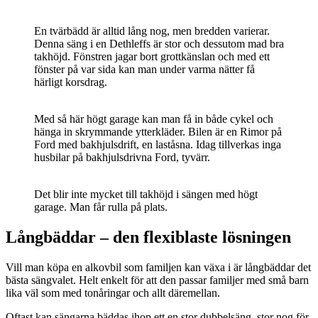
En tvärbädd är alltid lång nog, men bredden varierar.
Denna säng i en Dethleffs är stor och dessutom mad bra
takhöjd. Fönstren jagar bort grottkänslan och med ett
fönster på var sida kan man under varma nätter få
härligt korsdrag.
Med så här högt garage kan man få in både cykel och
hänga in skrymmande ytterkläder. Bilen är en Rimor på
Ford med bakhjulsdrift, en laståsna. Idag tillverkas inga
husbilar på bakhjulsdrivna Ford, tyvärr.
Det blir inte mycket till takhöjd i sängen med högt
garage. Man får rulla på plats.
Långbäddar – den flexiblaste lösningen
Vill man köpa en alkovbil som familjen kan växa i är långbäddar det
bästa sängvalet. Helt enkelt för att den passar familjer med små barn
lika väl som med tonåringar och allt däremellan.
Oftast kan sängarna bäddas ihop ett en stor dubbelsäng, stor nog för