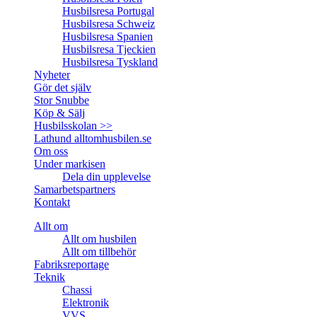
Husbilsresa Portugal
Husbilsresa Schweiz
Husbilsresa Spanien
Husbilsresa Tjeckien
Husbilsresa Tyskland
Nyheter
Gör det själv
Stor Snubbe
Köp & Sälj
Husbilsskolan >>
Lathund alltomhusbilen.se
Om oss
Under markisen
Dela din upplevelse
Samarbetspartners
Kontakt
Allt om
Allt om husbilen
Allt om tillbehör
Fabriksreportage
Teknik
Chassi
Elektronik
VVS