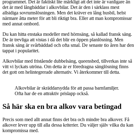
programmet. Det är faktiskt lite märkligt att det inte är vanligare än
det är med långbäddar i alkovbilar. Det är den i särklass mest
allsidiga sovrumslösningen. Men det kräver en lång husbil, helst
närmare åtta meter för att bli riktigt bra. Eller att man kompromissar
med annat ombord.
Du kan hitta enstaka modeller med hörnsäng, så kallad fransk säng.
De är trevliga att vistas i då det blir en öppen planlösning. Men
fransk säng är svårbäddad och ofta smal. De senaste tio åren har den
tappat i popularitet.
Alkovbilar med fristående dubbelsäng, queensbed, tillverkas inte så
vitt vi lyckats utröna. Om detta är er föredragna sänglösning finns
det gott om helintegrerade alternativ. Vi återkommer till detta.
Alkovbilar är skräddarsydda för att passa barnfamiljer.
Ofta har de en attraktiv prislapp också.
Så här ska en bra alkov vara betingad
Precis som med allt annat finns det bra och mindre bra alkover. Få
alkover lever upp till alla dessa kriterier. Du väljer själv vilka du kan
kompromissa med.