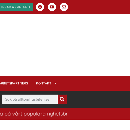
BILSSKOLAN.SE
ARBETSPARTNERS
KONTAKT
t populära nyhetsbrev. Ett bra sätt att ha koll på husb