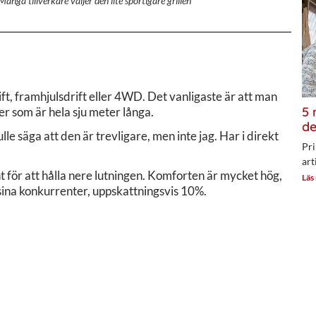
Många tillverkare väljer den lite sportigare grillen
rift, framhjulsdrift eller 4WD. Det vanligaste är att man
5 
r som är hela sju meter långa.
de
lle säga att den är trevligare, men inte jag. Har i direkt
Pri
art
gnt för att hålla nere lutningen. Komforten är mycket hög,
Läs
 sina konkurrenter, uppskattningsvis 10%.