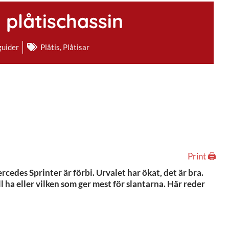
 plåtischassin
uider
Plåtis
,
Plåtisar
Print 🖨
rcedes Sprinter är förbi. Urvalet har ökat, det är bra.
l ha eller vilken som ger mest för slantarna. Här reder