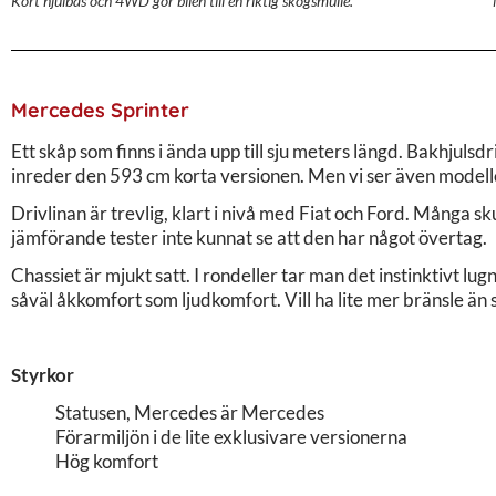
Kort hjulbas och 4WD gör bilen till en riktig skogsmulle.
Mercedes Sprinter
Ett skåp som finns i ända upp till sju meters längd. Bakhjulsd
inreder den 593 cm korta versionen. Men vi ser även modelle
Drivlinan är trevlig, klart i nivå med Fiat och Ford. Många sku
jämförande tester inte kunnat se att den har något övertag.
Chassiet är mjukt satt. I rondeller tar man det instinktivt lu
såväl åkkomfort som ljudkomfort. Vill ha lite mer bränsle än
Styrkor
Statusen, Mercedes är Mercedes
Förarmiljön i de lite exklusivare versionerna
Hög komfort