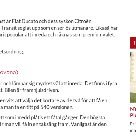
ast är Fiat Ducato och dess syskon Citroën
ransit seglat upp som en seriös utmanare. Likaså har
rit populär att inreda och räknas som premiumvalet.
T
tetsordning.
Movano)
och lämpar sig mycket väl att inreda. Det finns i fyra
t. Bilen är framhjulsdriven.
vits att välja det kortare av de två för att få en
a man ta en titt på 540 versionen.
NY
Pl
ett som inredd plåtis ett fåtal gånger. Den högsta
är man vill få in en taksäng fram. Vanligast är den
Pri
inn