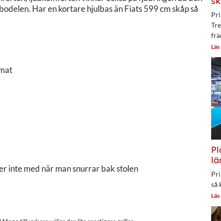
sk
 bodelen. Har en kortare hjulbas än Fiats 599 cm skåp så
Pri
Tre
frä
Läs
omat
Pl
lä
er inte med när man snurrar bak stolen
Pri
så 
Läs