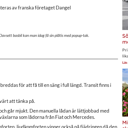
teras av franska företaget Dangel
Så
Oavsett basbil kan man idag få sin plåtis med popup-tak.
mo
Pri
lik
Läs
ddas för att få till en säng i full längd. Transit finns i
värt att tänka på.
a och går mjukt. Den manuella lådan är lättjobbad med
 i växlarna som lådorna från Fiat och Mercedes.
Mi
omforten, ljudkomforten vinner också på fjädringen då den