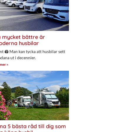
 mycket bättre är
derna husbilar
nt 🖨 Man kan tycka att husbilar sett
adana ut i decennier.
 mer »
na 5 bästa råd till dig som