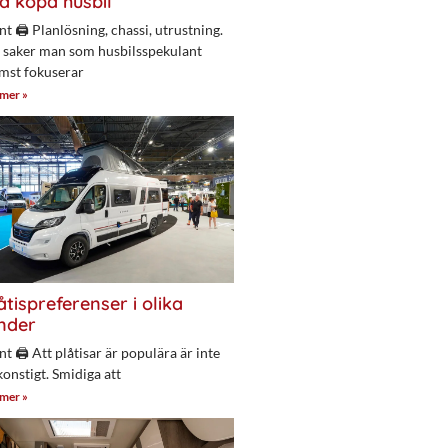
a köpa husbil
nt 🖨 Planlösning, chassi, utrustning.
 saker man som husbilsspekulant
mst fokuserar
 mer »
åtispreferenser i olika
nder
nt 🖨 Att plåtisar är populära är inte
konstigt. Smidiga att
 mer »