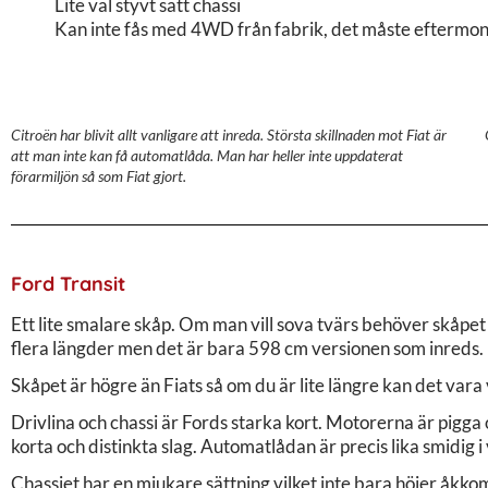
Lite väl styvt satt chassi
Kan inte fås med 4WD från fabrik, det måste eftermon
Citroën har blivit allt vanligare att inreda. Största skillnaden mot Fiat är
att man inte kan få automatlåda. Man har heller inte uppdaterat
förarmiljön så som Fiat gjort.
Ford Transit
Ett lite smalare skåp. Om man vill sova tvärs behöver skåpet bre
flera längder men det är bara 598 cm versionen som inreds.
Skåpet är högre än Fiats så om du är lite längre kan det vara 
Drivlina och chassi är Fords starka kort. Motorerna är pigg
korta och distinkta slag. Automatlådan är precis lika smidig
Chassiet har en mjukare sättning vilket inte bara höjer åkk