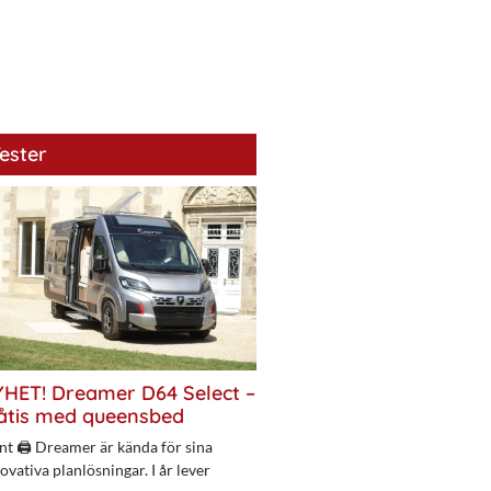
ester
HET! Dreamer D64 Select –
åtis med queensbed
nt 🖨 Dreamer är kända för sina
ovativa planlösningar. I år lever