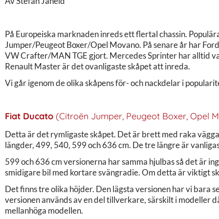
Av Stefan Janeld
På Europeiska marknaden inreds ett flertal chassin. Populär
Jumper/Peugeot Boxer/Opel Movano. På senare år har Ford T
VW Crafter/MAN TGE gjort. Mercedes Sprinter har alltid va
Renault Master är det ovanligaste skåpet att inreda.
Vi går igenom de olika skåpens för- och nackdelar i populari
Fiat Ducato
(Citroën Jumper, Peugeot Boxer, Opel 
Detta är det rymligaste skåpet. Det är brett med raka väggar 
längder, 499, 540, 599 och 636 cm. De tre längre är vanligas
599 och 636 cm versionerna har samma hjulbas så det är ingen 
smidigare bil med kortare svängradie. Om detta är viktigt sk
Det finns tre olika höjder. Den lägsta versionen har vi bara s
versionen används av en del tillverkare, särskilt i modeller d
mellanhöga modellen.