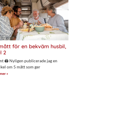
mått för en bekväm husbil,
l 2
nt 🖨 Nyligen publicerade jag en
ikel om 5 mått som ger
 mer »