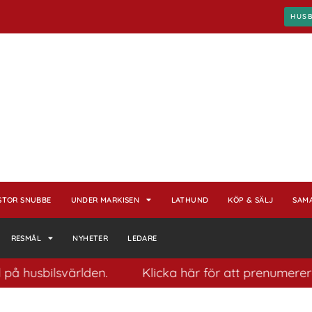
HUS
STOR SNUBBE
UNDER MARKISEN
LATHUND
KÖP & SÄLJ
SAM
RESMÅL
NYHETER
LEDARE
bilsvärlden.
Klicka här för att prenumerera på vår