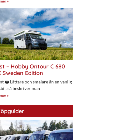
 mer »
st – Hobby Ontour C 680
 Sweden Edition
nt 🖨 Lättare och smalare än en vanlig
bil, så beskriver man
 mer »
öpguider