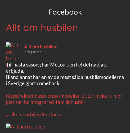
Facebook
Allt om husbilen
Allt om husbilen
2 dagar sen
Till nästa säsong har McLouis en hel del nytt att
erbjuda.
Bland annat har en av de mest sålda husbilsmodellerna
i Sverige gjort comeback.
https://alltomhusbilen.se/modellar-2027-mclouis-mer-
platisar-helintegrerad-familjehusbil/
#alltomhusbilen
#mclouis