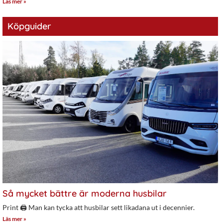
Läs mer »
Köpguider
Så mycket bättre är moderna husbilar
Print 🖨 Man kan tycka att husbilar sett likadana ut i decennier.
Läs mer »