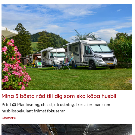
Mina 5 bästa råd till dig som ska köpa husbil
Print 🖨 Planlösning, chassi, utrustning. Tre saker man som
husbilsspekulant främst fokuserar
Läs mer »