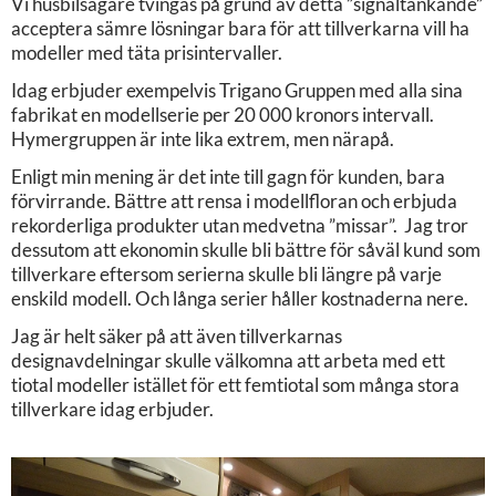
Vi husbilsägare tvingas på grund av detta ”signaltänkande”
acceptera sämre lösningar bara för att tillverkarna vill ha
modeller med täta prisintervaller.
Idag erbjuder exempelvis Trigano Gruppen med alla sina
fabrikat en modellserie per 20 000 kronors intervall.
Hymergruppen är inte lika extrem, men närapå.
Enligt min mening är det inte till gagn för kunden, bara
förvirrande. Bättre att rensa i modellfloran och erbjuda
rekorderliga produkter utan medvetna ”missar”. Jag tror
dessutom att ekonomin skulle bli bättre för såväl kund som
tillverkare eftersom serierna skulle bli längre på varje
enskild modell. Och långa serier håller kostnaderna nere.
Jag är helt säker på att även tillverkarnas
designavdelningar skulle välkomna att arbeta med ett
tiotal modeller istället för ett femtiotal som många stora
tillverkare idag erbjuder.