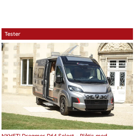
Tester
NYHET! Dreamer D64 Select – Plåtis med