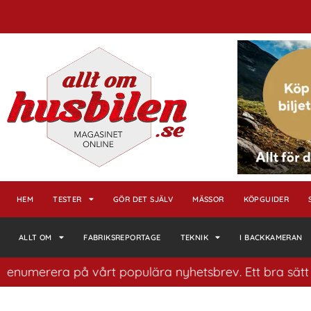
HEM
TESTER
GÖR DET SJÄLV
MÄSSOR
KÖPGUIDER
ALLT OM
FABRIKSREPORTAGE
TEKNIK
I BACKKAMERAN
era på vårt populära nyhetsbrev. Ett bra sätt att ha ko