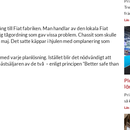
Pri
Tre
frä
Läs
ång till Fiat fabriken. Man handlar av den lokala Fiat
lig tågordning som gav vissa problem. Chassit som skulle
i maj. Det satte käppar i hjulen med omplanering som
med varje planlösning. Istället blir det nödvändigt att
ästsäljaren av de två – enligt principen ”Better safe than
Pl
lä
Pri
så 
Läs