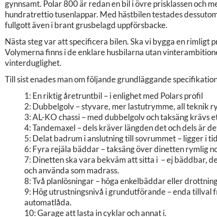
gynnsamt. Polar 800 är redan en bil i övre prisklassen och 
hundratrettio tusenlappar. Med hästbilen testades dessutom
fullgott även i brant grusbelagd uppförsbacke.
Nästa steg var att specificera bilen. Ska vi bygga en rimligt 
Volymerna finns i de enklare husbilarna utan vinterambitio
vinterduglighet.
Till sist enades man om följande grundläggande specifikation
1: En riktig åretruntbil – i enlighet med Polars profil
2: Dubbelgolv – styvare, mer lastutrymme, all teknik rym
3: AL-KO chassi – med dubbelgolv och taksäng krävs ett
4: Tandemaxel – dels kräver längden det och dels är det
5: Delat badrum i anslutning till sovrummet – ligger i ti
6: Fyra rejäla bäddar – taksäng över dinetten rymlig no
7: Dinetten ska vara bekväm att sitta i – ej bäddbar, d
och använda som madrass.
8: Två planlösningar – höga enkelbäddar eller drottnings
9: Hög utrustningsnivå i grundutförande – enda tillval f
automatlåda.
10: Garage att lasta in cyklar och annat i.