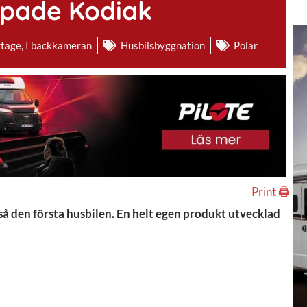
apade Kodiak
rtage
,
I backkameran
Husbilsbyggnation
Polar
Print 🖨
å den första husbilen. En helt egen produkt utvecklad