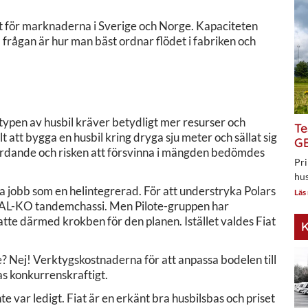
st för marknaderna i Sverige och Norge. Kapaciteten
, frågan är hur man bäst ordnar flödet i fabriken och
typen av husbil kräver betydligt mer resurser och
Te
 att bygga en husbil kring dryga sju meter och sällat sig
GE
ördande och risken att försvinna i mängden bedömdes
Pri
hus
a jobb som en helintegrerad. För att understryka Polars
Läs
d AL-KO tandemchassi. Men Pilote-gruppen har
atte därmed krokben för den planen. Istället valdes Fiat
K
e? Nej! Verktygskostnaderna för att anpassa bodelen till
as konkurrenskraftigt.
 var ledigt. Fiat är en erkänt bra husbilsbas och priset