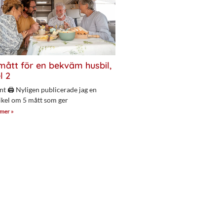
mått för en bekväm husbil,
l 2
nt 🖨 Nyligen publicerade jag en
ikel om 5 mått som ger
 mer »