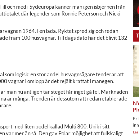
Till och med i Sydeuropa känner man igen isbjörnen från
uttiotalet där legender som Ronnie Peterson och Nicki
olarvagnen 1964. I en lada. Ryktet spred sig och redan
T
ade fram 100 husvagnar. Till dags dato har det blivit 132
l som logisk: en stor andel husvagnsägare tenderar att
000 vagnar i omlopp är det rejält krattat i manegen.
När man nu äntligen tar steget får inget gå fel. Marknaden
erna är många. Trenden är dessutom att redan etablerade
NY
årare.
Pl
Pri
inn
port med liten bodel kallad Multi 800. Unik i sitt
Läs
 var mer än så. Den gav Polar möjlighet att fullskaligt