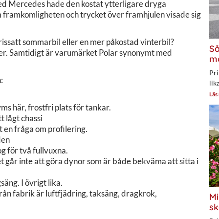
med Mercedes hade den kostat ytterligare dryga
 framkomligheten och trycket över framhjulen visade sig
prissatt sommarbil eller en mer påkostad vinterbil?
Så
ner. Samtidigt är varumärket Polar synonymt med
mo
Pri
:
lik
Läs
s här, frostfri plats för tankar.
 lågt chassi
 en fråga om profilering.
den
g för två fullvuxna.
et går inte att göra dynor som är både bekväma att sitta i
äng. I övrigt lika.
rån fabrik är luftfjädring, taksäng, dragkrok,
Mi
sk