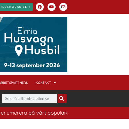
BILSSKOLAN.SE
ARBETSPARTNERS
KONTAKT
ra på vårt populära nyhetsbrev. Ett bra sätt att ha kol