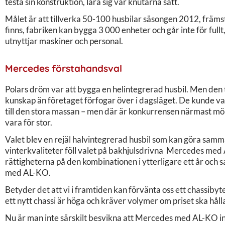
testa sin konstruktion, lära sig var knutarna satt.
Målet är att tillverka 50-100 husbilar säsongen 2012, främ
finns, fabriken kan bygga 3 000 enheter och går inte för fullt
utnyttjar maskiner och personal.
Mercedes förstahandsval
Polars dröm var att bygga en helintegrerad husbil. Men den 
kunskap än företaget förfogar över i dagsläget. De kunde valt
till den stora massan – men där är konkurrensen närmast m
vara för stor.
Valet blev en rejäl halvintegrerad husbil som kan göra samm
vinterkvaliteter föll valet på bakhjulsdrivna Mercedes me
rättigheterna på den kombinationen i ytterligare ett år och s
med AL-KO.
Betyder det att vi i framtiden kan förvänta oss ett chassibyt
ett nytt chassi är höga och kräver volymer om priset ska håll
Nu är man inte särskilt besvikna att Mercedes med AL-KO inte