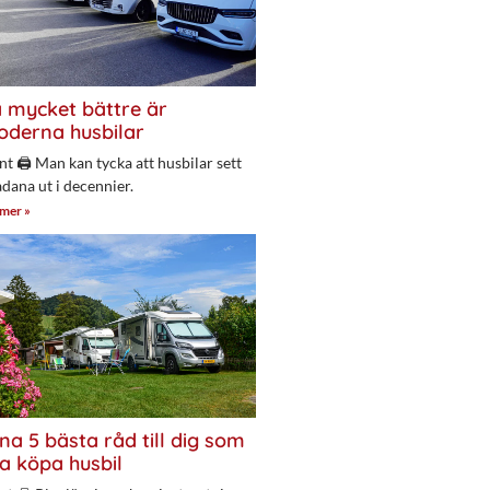
 mycket bättre är
derna husbilar
nt 🖨 Man kan tycka att husbilar sett
adana ut i decennier.
 mer »
na 5 bästa råd till dig som
a köpa husbil