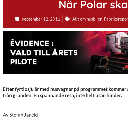
När Polar sk
september 12, 2011
Allt om husbilen
,
Fabriksrepo
Efter fyrtiosju år med husvagnar på programmet kommer s
från grunden. En spännande resa, inte helt utan hinder.
Av Stefan Janeld