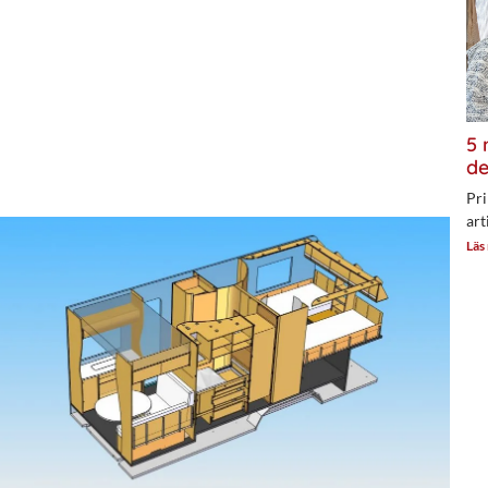
5 
de
Pri
art
Läs