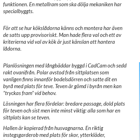
funktionen. En metallram som ska dölja mekaniken har
specialbyggts.
För att se hur kökslådorna känns och montera har även
de satts upp provisoriskt. Man hade flera val och ett av
kriterierna vid val av kök är just känslan att hantera
lådorna.
Planlösningen med långbäddar byggd i CadCam och sedd
rakt ovanifrån. Polar avstod från sittplatsen som
vanligen finns innanför bodelsdörren och satte dit en
byrå med plats för teve. Teven är gömd i byrån men kan
”tryckas fram” vid behov.
Lösningen har flera fördelar: bredare passage, dold plats
för teven och sist men inte minst viktig: alla som har en
sittplats kan se teven.
Hallen är kopierad från husvagnarna. En riktig
instegsgarderob med plats för skor, ytterkläder,