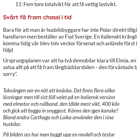
11: Fem tons totalvikt för att få vettig lastvikt.
Svårt få fram chassi i tid
Bara för att man är husbilsbyggare har inte Polar direkt tillg
handlaren men beställer av Fiat Sverige. En italienskt krång
komma tidig vår blev tolv veckor försenat och anlände först 
följd
Ursprungsplanen var att ha två demobilar klara till Elmia, en 
satsa allt på att få fram långbäddarsbilen – den förväntade b
sorry”.
Taksängen var en nöt att knäcka. Det finns flera olika
lösningar men till sist föll valet på en italiensk version
med elmotor och rullband, den tålde mest vikt, 400 kilo
och gick att bygga in snyggast. Känns den igen kanske?
Bland andra Carthago och Laika använder den i sina
husbilar.
På bilden ses hur man byggt upp en modell och testar