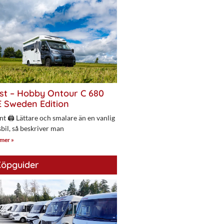
st – Hobby Ontour C 680
 Sweden Edition
nt 🖨 Lättare och smalare än en vanlig
bil, så beskriver man
 mer »
öpguider