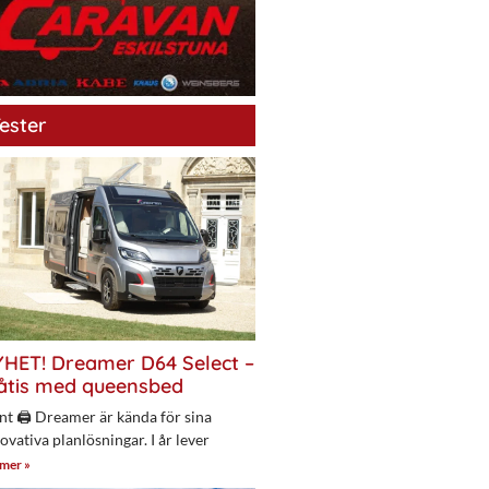
ester
HET! Dreamer D64 Select –
åtis med queensbed
nt 🖨 Dreamer är kända för sina
ovativa planlösningar. I år lever
 mer »