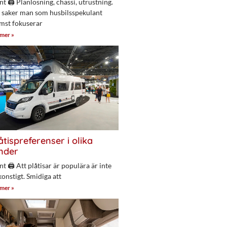
nt 🖨 Planlösning, chassi, utrustning.
 saker man som husbilsspekulant
mst fokuserar
 mer »
åtispreferenser i olika
nder
nt 🖨 Att plåtisar är populära är inte
konstigt. Smidiga att
 mer »