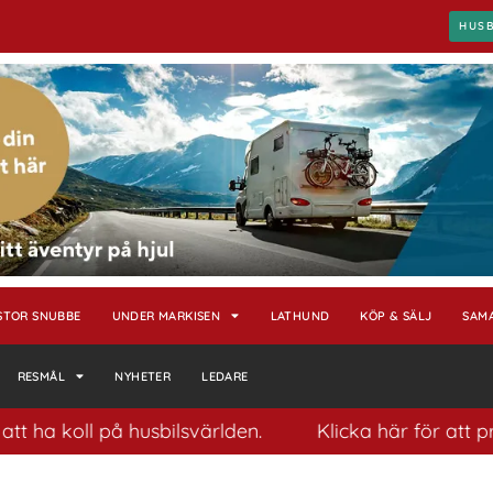
HUS
STOR SNUBBE
UNDER MARKISEN
LATHUND
KÖP & SÄLJ
SAM
RESMÅL
NYHETER
LEDARE
ll på husbilsvärlden.
Klicka här för att prenumere