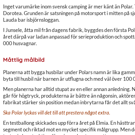
Inget varumärke inom svensk camping är mer känt än Polar. 
Dorotea. Grunden är satsningen på motorsport i mitten på sj
Lauda bar isbjörnsloggan.
I Junsele, åtta mil från dagens fabrik, byggdes den första P
året därpå var ladan anpassad för serieproduktion och spott
000 husvagnar.
Måttlig målbild
Planerna att bygga husbilar under Polars namn är lika gamma
byta till husbil när barnen är utflugna och med väl över 100 
Men planerna har alltid stupat av en eller annan anledning. 
går för högtryck, produkterna är bättre än någonsin, aktör
fabrikat stärker sin position medan inbrytarna får det allt sv
Ska Polar lyckas vill det till att prestera något extra.
En testballong skickades upp förra året på Elmia. En hästtrans
segment och riktad mot en mycket specifik målgrupp. Men den