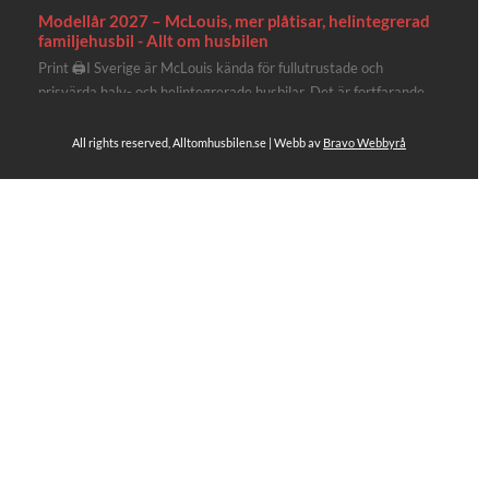
Modellår 2027 – McLouis, mer plåtisar, helintegrerad
familjehusbil - Allt om husbilen
Print 🖨I Sverige är McLouis kända för fullutrustade och
prisvärda halv- och helintegrerade husbilar. Det är fortfarande
där de lägger mest krut. Men till 2027 får även deras
plåtisutbud lite extra kärlek med hela 3 nya utrustningsnivåer.
All rights reserved, Alltomhusbilen.se | Webb av
Bravo Webbyrå
Av Stefan Janeld Det vimlar inte direkt av husb...
4
Se hela på Facebook
Allt om husbilen
4 dagar sen
Rapidos senaste modell är en kompakt husbil med
långbäddar och face-to-face dinette.
Ser riktigt fin ut. Titta själv får du se.
https://alltomhusbilen.se/nyhet-rapido-c66-optimum-
line-utrustad-for-oberoende/