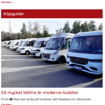
Läs mer »
Köpguider
Så mycket bättre är moderna husbilar
Print 🖨 Man kan tycka att husbilar sett likadana ut i decennier.
Läs mer »