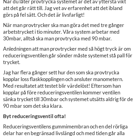
När du låter provtrycka systemet är det av yttersta vikt
att det går rätt till. Jag vet av erfarenhet att det ibland
görs på fel sätt. Och det är livsfarligt!
När man provtrycker ska man göra det med tre gånger
arbetstrycket i tio minuter. Våra system arbetar med
30mbar, alltså ska man provtrycka med 90 mbar.
Anledningen att man provtrycker med så högt tryck är om
reduceringsventilen går sönder måste systemet stå pall för
trycket.
Jag har flera gånger sett hur den som ska provtrycka
kopplar loss flaskkopplingen och ansluter manometern.
Med resultatet att testet blir värdelöst! Eftersom han
kopplar på före reduceringsventilen kommer ventilen
sänka trycket till 30mbar och systemet utsätts aldrig för de
90 mbar som det ska klara.
Byt reduceringsventil ofta!
Reduceringsventilens gummimembran och en del rörliga
delar har en begränsad livslängd och med tiden går alla