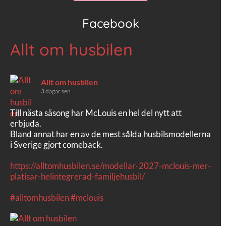
Facebook
Allt om husbilen
Allt om husbilen
3 dagar sen
Till nästa säsong har McLouis en hel del nytt att
erbjuda.
Bland annat har en av de mest sålda husbilsmodellerna
i Sverige gjort comeback.
https://alltomhusbilen.se/modellar-2027-mclouis-mer-
platisar-helintegrerad-familjehusbil/
#alltomhusbilen
#mclouis