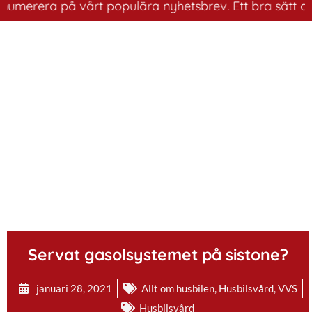
era på vårt populära nyhetsbrev. Ett bra sätt att ha ko
.
Servat gasolsystemet på sistone?
januari 28, 2021
Allt om husbilen
,
Husbilsvård
,
VVS
Husbilsvård