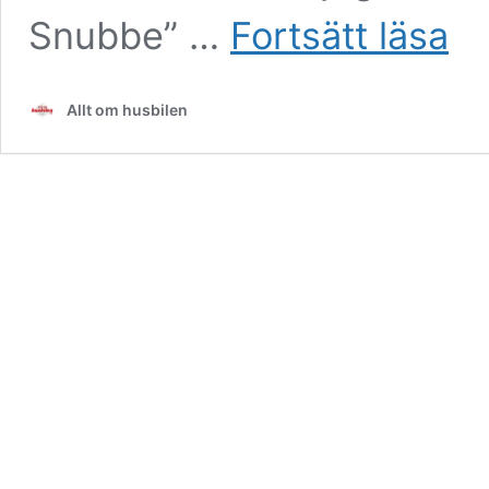
Stor
Snubbe” …
Fortsätt läsa
Snub
drar
till
Allt om husbilen
Kirke
del
4.
Äntli
snö
och
kyla