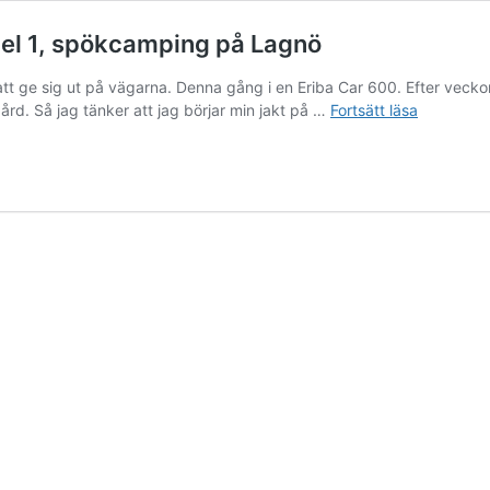
 Del 1, spökcamping på Lagnö
 att ge sig ut på vägarna. Denna gång i en Eriba Car 600. Efter ve
Stor
gård. Så jag tänker att jag börjar min jakt på …
Fortsätt läsa
Snubbe
jagar
solen
i
en
Eriba
Car.
Del
1,
spökcamp
på
Lagnö