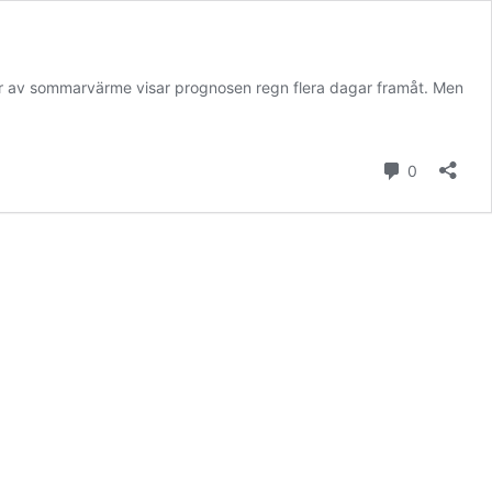
ckor av sommarvärme visar prognosen regn flera dagar framåt. Men
kommenta
0
ing