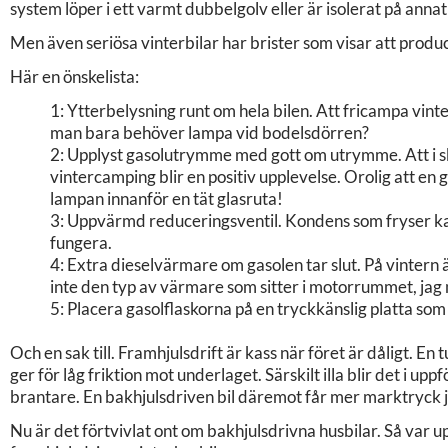
system löper i ett varmt dubbelgolv eller är isolerat på annat
Men även seriösa vinterbilar har brister som visar att produ
Här en önskelista:
1: Ytterbelysning runt om hela bilen. Att fricampa vin
man bara behöver lampa vid bodelsdörren?
2: Upplyst gasolutrymme med gott om utrymme. Att i ske
vintercamping blir en positiv upplevelse. Orolig att en
lampan innanför en tät glasruta!
3: Uppvärmd reduceringsventil. Kondens som fryser kan 
fungera.
4: Extra dieselvärmare om gasolen tar slut. På vintern är 
inte den typ av värmare som sitter i motorrummet, jag 
5: Placera gasolflaskorna på en tryckkänslig platta som a
Och en sak till. Framhjulsdrift är kass när föret är dåligt. En
ger för låg friktion mot underlaget. Särskilt illa blir det i up
brantare. En bakhjulsdriven bil däremot får mer marktryck ju
Nu är det förtvivlat ont om bakhjulsdrivna husbilar. Så var 