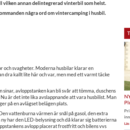
ill vilken annan delintegrerad vinterbil som helst.
takommanden några ord om vintercamping i husbil.
T
kor och svagheter. Moderna husbilar klarar en
n dra kallt lite här och var, men med ett varmt täcke
len sinar, avloppstanken kan bli svår att tömma, duschens
NY
 Nu är det inte lika avslappnande att vara husbilist. Man
Pl
läger på en avlägset belägen plats.
Pri
 Den vattenburna värmen är snål på gasol, den extra
inn
en ny har den LED-belysning och då klarar sig batterierna
Läs
ppstankens avlopp placerat frostfritt och bilens vvs