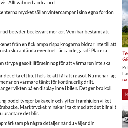
 vis. Allt väl med andra ord.
centerna mycket sällan vintercampar i sina egna fordon.
tertid betyder becksvart mörker. Vem har bestämt att
net från en ficklampa rispa knogarna bidrar inte till att
 gnista ska antända eventuell läckande gasol? Placera
Te
GE
strypa gasoltillförseln nog för att värmaren inte ska
Pri
hus
det ofta ett litet helsike att få fatt i gasol. Nu menar jag
Läs
menar en värmare tänkt för kontinuerlig drift.
nger vikten på en display inne i bilen. Det ger bra koll.
K
 tung bodel tynger bakaxeln och lyfter framhjulen vilket
pförsbacke. Marktrycket minskar i takt med att det blir allt
 brantare det blir.
uppmärksam på några detaljer när du väljer din