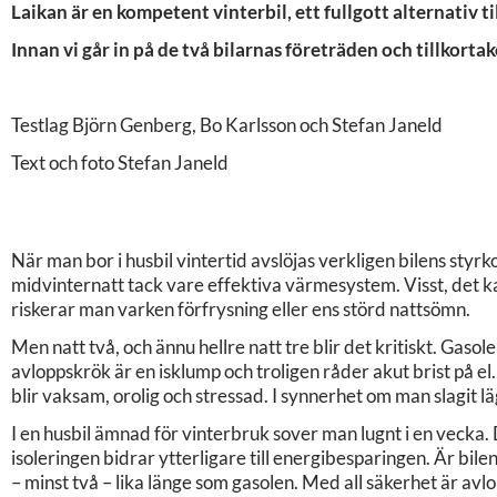
Laikan är en kompetent vinterbil, ett fullgott alternativ t
Innan vi går in på de två bilarnas företräden och tillkor
Testlag Björn Genberg, Bo Karlsson och Stefan Janeld
Text och foto Stefan Janeld
När man bor i husbil vintertid avslöjas verkligen bilens styr
midvinternatt tack vare effektiva värmesystem. Visst, det ka
riskerar man varken förfrysning eller ens störd nattsömn.
Men natt två, och ännu hellre natt tre blir det kritiskt. Gaso
avloppskrök är en isklump och troligen råder akut brist på el.
blir vaksam, orolig och stressad. I synnerhet om man slagit 
I en husbil ämnad för vinterbruk sover man lugnt i en vecka.
isoleringen bidrar ytterligare till energibesparingen. Är bil
– minst två – lika länge som gasolen. Med all säkerhet är avlo