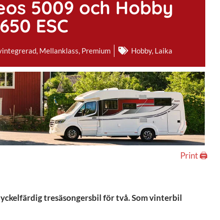
reos 5009 och Hobby
650 ESC
vintegrerad
,
Mellanklass
,
Premium
Hobby
,
Laika
Print 🖨
yckelfärdig tresäsongersbil för två. Som vinterbil