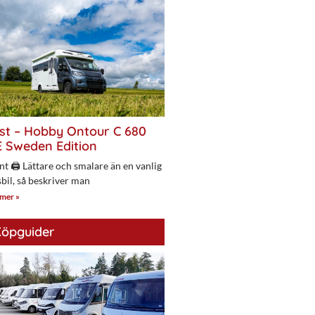
st – Hobby Ontour C 680
 Sweden Edition
nt 🖨 Lättare och smalare än en vanlig
bil, så beskriver man
 mer »
öpguider