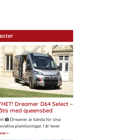
ester
HET! Dreamer D64 Select –
åtis med queensbed
nt 🖨 Dreamer är kända för sina
ovativa planlösningar. I år lever
 mer »