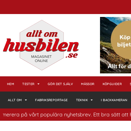
HEM
TESTER
GÖR DET SJÄLV
MÄSSOR
KÖPGUIDER
ALLT OM
FABRIKSREPORTAGE
TEKNIK
I BACKKAMERAN
a på vårt populära nyhetsbrev. Ett bra sätt att ha koll