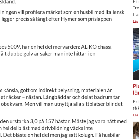
yskland.
Pri
Tre
ingen vill profilera märket som en husbil med italiensk
frä
ligger precis så långt efter Hymer som prislappen
Läs
reos 5009, har en hel del mervärden: AL-KO chassi,
ält dubbelgolv är saker man inte hittar i en
Pl
m känsla, gott om indirekt belysning, materialen är
lä
det räcker – nästan. Långbäddar och delat badrum tar
Pri
t obekväm. Men vill man utnyttja alla sittplatser blir det
så 
Läs
r den urstarka 3,0 på 157 hästar. Måste jag vara nätt med
en hel del blåst med drivbildning väcks inte
 Det blåste en hel del men jag satt kolugn. Få husbilar