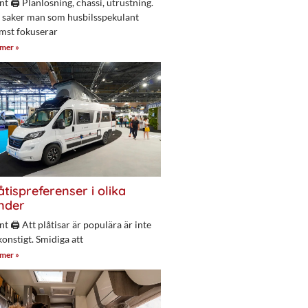
nt 🖨 Planlösning, chassi, utrustning.
 saker man som husbilsspekulant
mst fokuserar
 mer »
åtispreferenser i olika
nder
nt 🖨 Att plåtisar är populära är inte
konstigt. Smidiga att
 mer »