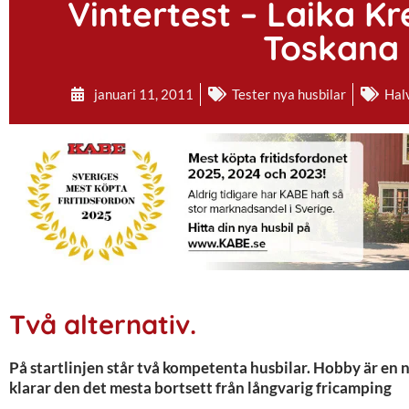
Vintertest – Laika K
Toskana 
januari 11, 2011
Tester nya husbilar
Hal
Två alternativ.
På startlinjen står två kompetenta husbilar. Hobby är en n
klarar den det mesta bortsett från långvarig fricamping