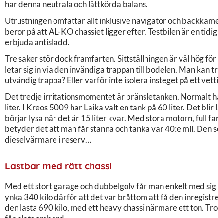
har denna neutrala och lättkörda balans.
Utrustningen omfattar allt inklusive navigator och backkame
beror på att AL-KO chassiet ligger efter. Testbilen är en ti
erbjuda antisladd.
Tre saker stör dock framfarten. Sittställningen är väl hög för
letar sig in via den invändiga trappan till bodelen. Man kan 
utvändig trappa? Eller varför inte isolera insteget på ett vetti
Det tredje irritationsmomentet är bränsletanken. Normalt ha
liter. I Kreos 5009 har Laika valt en tank på 60 liter. Det bl
börjar lysa när det är 15 liter kvar. Med stora motorn, full 
betyder det att man får stanna och tanka var 40:e mil. De
dieselvärmare i reserv…
Lastbar med rätt chassi
Med ett stort garage och dubbelgolv får man enkelt med sig a
ynka 340 kilo därför att det var bråttom att få den inregistr
den lasta 690 kilo, med ett heavy chassi närmare ett ton. Tr