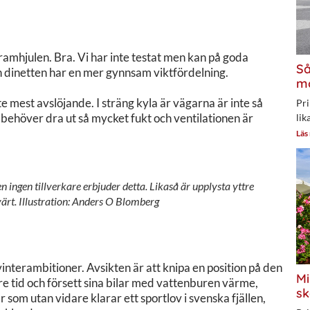
framhjulen. Bra. Vi har inte testat men kan på goda
Så
 dinetten har en mer gynnsam viktfördelning.
mo
te mest avslöjande. I sträng kyla är vägarna är inte så
Pri
e behöver dra ut så mycket fukt och ventilationen är
lik
Läs
n ingen tillverkare erbjuder detta. Likaså är upplysta yttre
t. Illustration: Anders O Blomberg
nterambitioner. Avsikten är att knipa en position på den
Mi
e tid och försett sina bilar med vattenburen värme,
sk
r som utan vidare klarar ett sportlov i svenska fjällen,