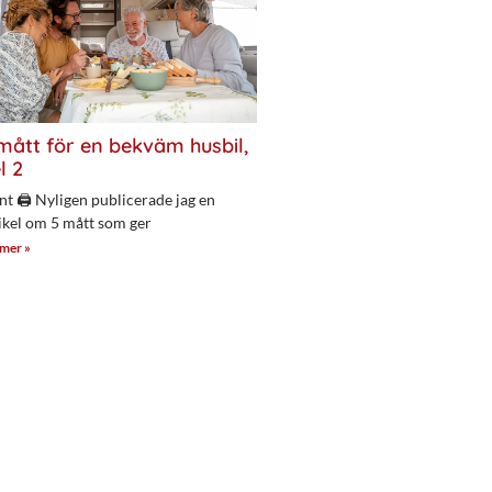
mått för en bekväm husbil,
l 2
nt 🖨 Nyligen publicerade jag en
ikel om 5 mått som ger
 mer »