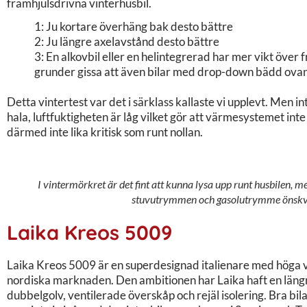
framhjulsdrivna vinterhusbil.
1: Ju kortare överhäng bak desto bättre
2: Ju längre axelavstånd desto bättre
3: En alkovbil eller en helintegrerad har mer vikt över 
grunder gissa att även bilar med drop-down bädd ovan
Detta vintertest var det i särklass kallaste vi upplevt. Men in
hala, luftfuktigheten är låg vilket gör att värmesystemet int
därmed inte lika kritisk som runt nollan.
I vintermörkret är det fint att kunna lysa upp runt husbilen, me
stuvutrymmen och gasolutrymme önskvär
Laika Kreos 5009
Laika Kreos 5009 är en superdesignad italienare med höga vi
nordiska marknaden. Den ambitionen har Laika haft en längr
dubbelgolv, ventilerade överskåp och rejäl isolering. Bra bila