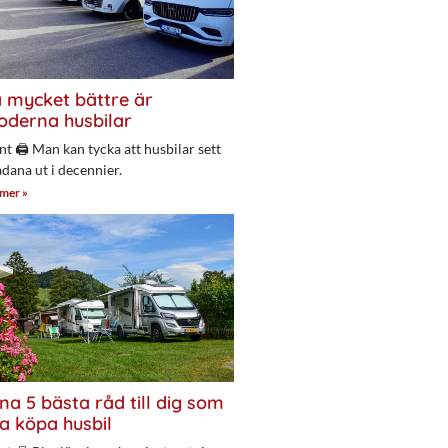
 mycket bättre är
derna husbilar
nt 🖨 Man kan tycka att husbilar sett
adana ut i decennier.
 mer »
na 5 bästa råd till dig som
a köpa husbil