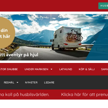
HUS
STOR SNUBBE
UNDER MARKISEN
LATHUND
KÖP & SÄLJ
SAM
RESMÅL
NYHETER
LEDARE
 på husbilsvärlden.
Klicka här för att prenumerera