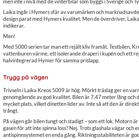
men inte i nivå med de vinterbilar som byggs i Sverige och T
Laika ingår i Hymers sfär av varumärken och marknadsavdeln
design parat med Hymers kvalitet. Men de överdriver, Laika 
indikerar.
Men!
Med 5000 serien tar man ett rejält kliv framåt. Testbilen, K
vattenburen värme, ett isolerande draperi i kupén och ett rej
halvintegrerad Hymer för samma prislapp.
Trygg på vägen
Trivseln i Laika Kreos 5009 är hög. Mörkt träslag ger en var
genomgående av god kvalitet. Bilen är 7,47 meter lång och 
mycket plats, vilket dinetten lider av. Inte så att den är direk
trångt.
På vägen går bilen tungt och stadigt – som ett lok. Motorn ä
gasen för att inte spinna loss? Nej. Trots glashala vägar och 
antispinnsystemet en enda gång. Riktningsstabiliteten är god.