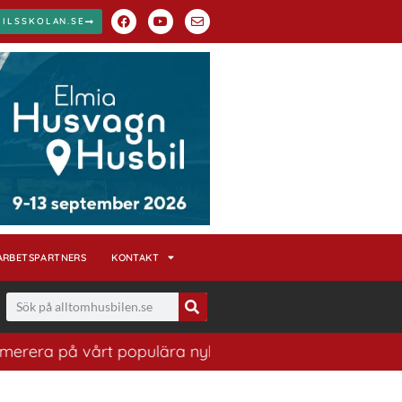
BILSSKOLAN.SE
ARBETSPARTNERS
KONTAKT
 på vårt populära nyhetsbrev. Ett bra sätt att ha koll 