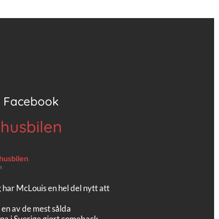
Facebook
 husbilen
 husbilen
n
g har McLouis en hel del nytt att
 en av de mest sålda
na i Sverige gjort comeback.