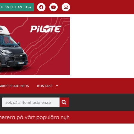
BILSSKOLAN.SE
ARBETSPARTNERS
KONTAKT
era på vårt populära nyhetsbrev. Ett bra sätt att ha ko