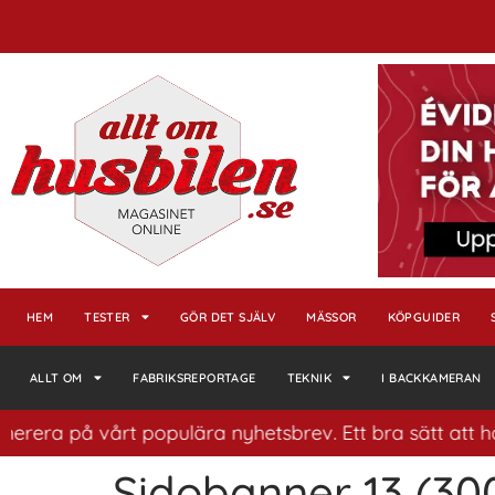
HEM
TESTER
GÖR DET SJÄLV
MÄSSOR
KÖPGUIDER
ALLT OM
FABRIKSREPORTAGE
TEKNIK
I BACKKAMERAN
rera på vårt populära nyhetsbrev. Ett bra sätt att ha k
Sidobanner 13 (30