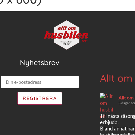
Nyhetsbrev
Allt om
Allt om
3 dagar se
Till nästa säson
erbjuda.
Bland annat har
husbilsmodeller