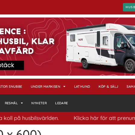
HUS
STOR SNUBBE
UNDER MARKISEN
LATHUND
KÖP & SÄLJ
SAM
RESMÅL
NYHETER
LEDARE
oll på husbilsvärlden.
Klicka här för att prenumer
0 x 600)