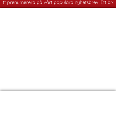
att prenumerera på vårt populära nyhetsbrev. Ett bra sä
Husbilsresa Polen