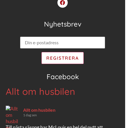
Nyhetsbrev
Facebook
Allt om husbilen
Allt om husbilen
1 dag sen
Till nästa säsong har McLouis en hel del nytt att