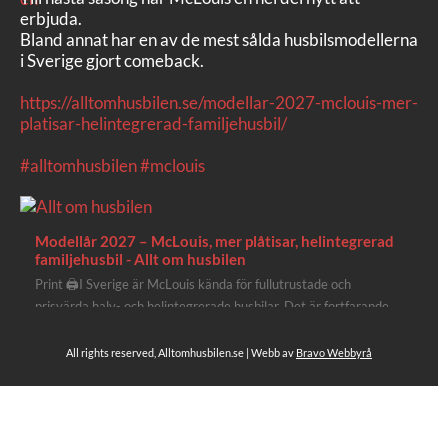
erbjuda.
Bland annat har en av de mest sålda husbilsmodellerna
i Sverige gjort comeback.
https://alltomhusbilen.se/modellar-2027-mclouis-mer-
platisar-helintegrerad-familjehusbil/
#alltomhusbilen
#mclouis
Modellår 2027 – McLouis, mer plåtisar, helintegrerad
familjehusbil - Allt om husbilen
Print 🖨I Sverige är McLouis kända för fullutrustade och
prisvärda halv- och helintegrerade husbilar. Det är fortfarande
där de lägger mest krut. Men till 2027 får även deras
plåtisutbud lite extra kärlek med hela 3 nya utrustningsnivåer.
All rights reserved, Alltomhusbilen.se | Webb av
Bravo Webbyrå
Av Stefan Janeld Det vimlar inte direkt av husb...
Se hela på Facebook