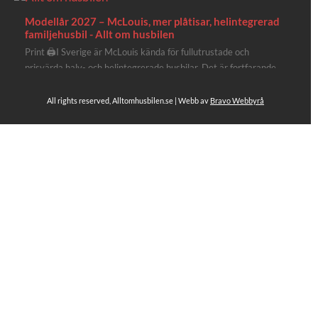
Modellår 2027 – McLouis, mer plåtisar, helintegrerad
familjehusbil - Allt om husbilen
Print 🖨I Sverige är McLouis kända för fullutrustade och
prisvärda halv- och helintegrerade husbilar. Det är fortfarande
där de lägger mest krut. Men till 2027 får även deras
plåtisutbud lite extra kärlek med hela 3 nya utrustningsnivåer.
All rights reserved, Alltomhusbilen.se | Webb av
Bravo Webbyrå
Av Stefan Janeld Det vimlar inte direkt av husb...
Se hela på Facebook
Allt om husbilen
2 dagar sen
Rapidos senaste modell är en kompakt husbil med
långbäddar och face-to-face dinette.
Ser riktigt fin ut. Titta själv får du se.
https://alltomhusbilen.se/nyhet-rapido-c66-optimum-
line-utrustad-for-oberoende/