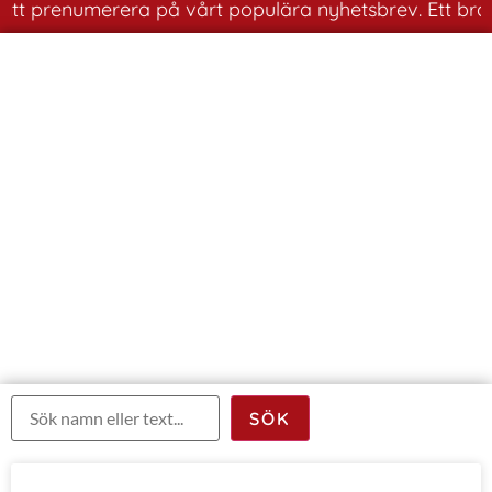
tt prenumerera på vårt populära nyhetsbrev. Ett bra sät
Läsarinlägg
Titta på och betygsätt dina husbilskamraters
bilder