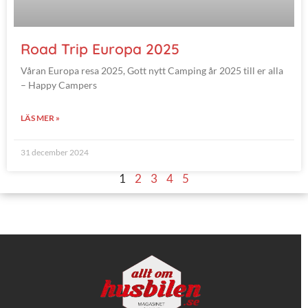
Road Trip Europa 2025
Våran Europa resa 2025, Gott nytt Camping år 2025 till er alla
– Happy Campers
LÄS MER »
31 december 2024
1
2
3
4
5