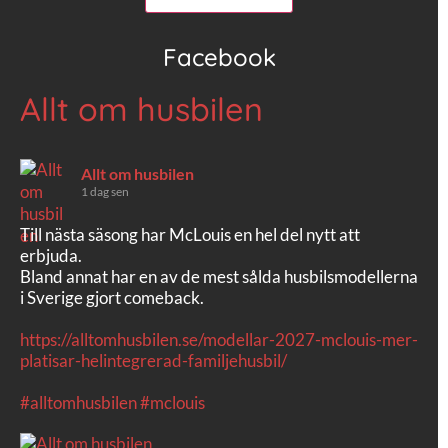
Facebook
Allt om husbilen
Allt om husbilen
1 dag sen
Till nästa säsong har McLouis en hel del nytt att
erbjuda.
Bland annat har en av de mest sålda husbilsmodellerna
i Sverige gjort comeback.
https://alltomhusbilen.se/modellar-2027-mclouis-mer-
platisar-helintegrerad-familjehusbil/
#alltomhusbilen
#mclouis