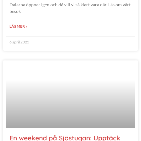
Dalarna öppnar igen och då vill vi så klart vara där. Läs om vårt
besök
LÄS MER »
6 april 2025
En weekend på Sjöstugan: Upptäck