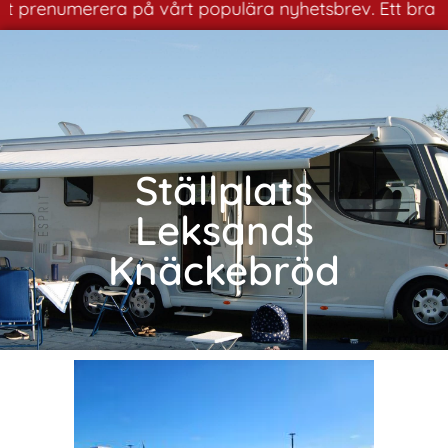
tt prenumerera på vårt populära nyhetsbrev. Ett bra sät
Ställplats
Leksands
Knäckebröd