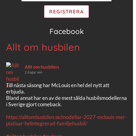
Facebook
Allt om husbilen
Allt om husbilen
2 dagar sen
Till nästa säsong har McLouis en hel del nytt att
erbjuda.
Bland annat har en av de mest sålda husbilsmodellerna
i Sverige gjort comeback.
https://alltomhusbilen.se/modellar-2027-mclouis-mer-
platisar-helintegrerad-familjehusbil/