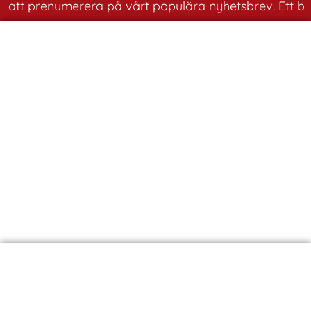
r att prenumerera på vårt populära nyhetsbrev. Ett bra 
Husbilsresa
Nordmakedonien