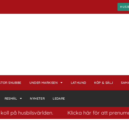
HUS
STOR SNUBBE
UNDER MARKISEN
LATHUND
KÖP & SÄLJ
SAM
RESMÅL
NYHETER
LEDARE
ll på husbilsvärlden.
Klicka här för att prenumere