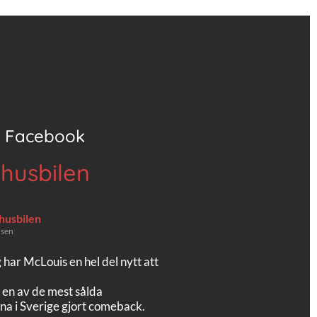
Facebook
 husbilen
 husbilen
 sen
g har McLouis en hel del nytt att
 en av de mest sålda
na i Sverige gjort comeback.