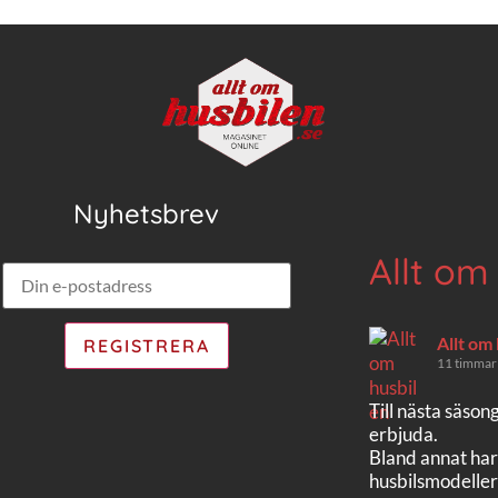
Nyhetsbrev
Allt om
Allt om
11 timmar
Till nästa säson
erbjuda.
Bland annat har
husbilsmodeller