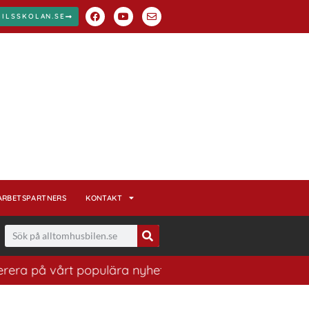
BILSSKOLAN.SE
ARBETSPARTNERS
KONTAKT
ra på vårt populära nyhetsbrev. Ett bra sätt att ha kol