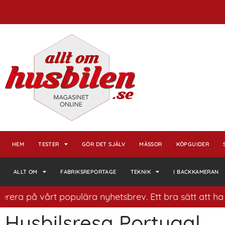
HEM
TESTER
GÖR DET SJÄLV
MÄSSOR
KÖPGUIDER
ALLT OM
FABRIKSREPORTAGE
TEKNIK
I BACKKAMERAN
era på vårt populära nyhetsbrev. Ett bra sätt att ha ko
Husbilsresa Portugal