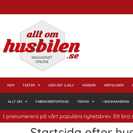
HEM
TESTER
GÖR DET SJÄLV
MÄSSOR
KÖPGUIDER
ALLT OM
FABRIKSREPORTAGE
TEKNIK
I BACKKAMERAN
t prenumerera på vårt populära nyhetsbrev. Ett bra sätt
Startsida efter hus