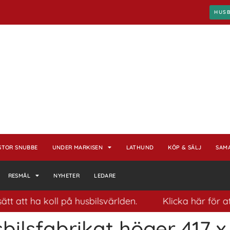
HUS
STOR SNUBBE
UNDER MARKISEN
LATHUND
KÖP & SÄLJ
SAM
RESMÅL
NYHETER
LEDARE
 att ha koll på husbilsvärlden.
Klicka här för at
bilsfabrikat höger 417 x