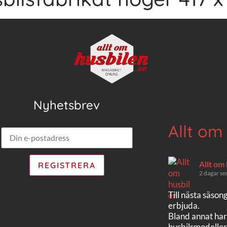
Nyhetsbrev
Allt om
Allt om
2 dagar se
Till nästa säson
erbjuda.
Bland annat har
husbilsmodeller