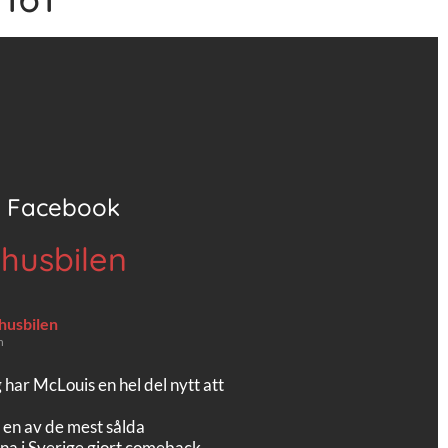
Facebook
 husbilen
 husbilen
n
g har McLouis en hel del nytt att
 en av de mest sålda
na i Sverige gjort comeback.