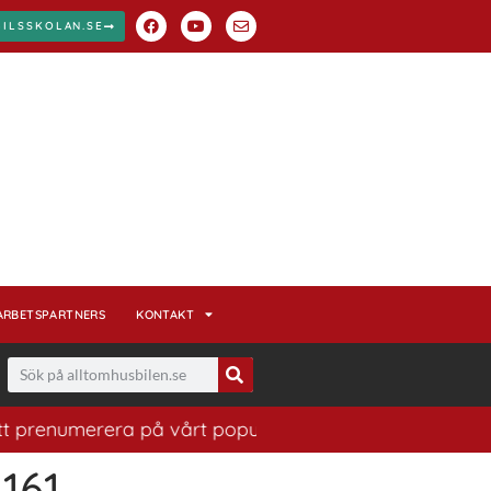
BILSSKOLAN.SE
ARBETSPARTNERS
KONTAKT
t prenumerera på vårt populära nyhetsbrev. Ett bra sätt
 161