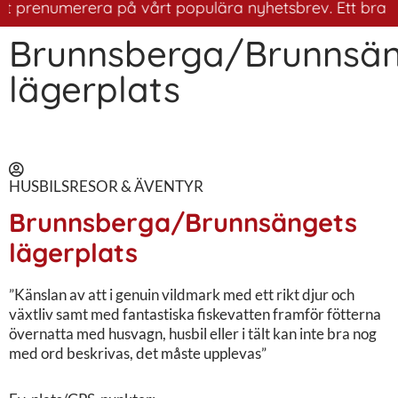
tt prenumerera på vårt populära nyhetsbrev. Ett bra sät
Brunnsberga/Brunnsän
lägerplats
HUSBILSRESOR & ÄVENTYR
Brunnsberga/Brunnsängets
lägerplats
”Känslan av att i genuin vildmark med ett rikt djur och
växtliv samt med fantastiska fiskevatten framför fötterna
övernatta med husvagn, husbil eller i tält kan inte bra nog
med ord beskrivas, det måste upplevas”