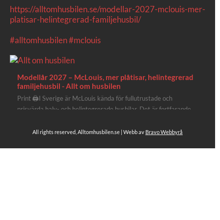
https://alltomhusbilen.se/modellar-2027-mclouis-mer-
platisar-helintegrerad-familjehusbil/
#alltomhusbilen
#mclouis
Modellår 2027 – McLouis, mer plåtisar, helintegrerad
familjehusbil - Allt om husbilen
Print 🖨I Sverige är McLouis kända för fullutrustade och
prisvärda halv- och helintegrerade husbilar. Det är fortfarande
där de lägger mest krut. Men till 2027 får även deras
plåtisutbud lite extra kärlek med hela 3 nya utrustningsnivåer.
All rights reserved, Alltomhusbilen.se | Webb av
Bravo Webbyrå
Av Stefan Janeld Det vimlar inte direkt av husb...
Se hela på Facebook
Allt om husbilen
3 dagar sen
Rapidos senaste modell är en kompakt husbil med