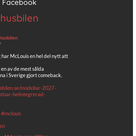
Facebook
 husbilen
 husbilen
n
g har McLouis en hel del nytt att
 en av de mest sålda
na i Sverige gjort comeback.
usbilen.se/modellar-2027-
tisar-helintegrerad-
n
#mclouis