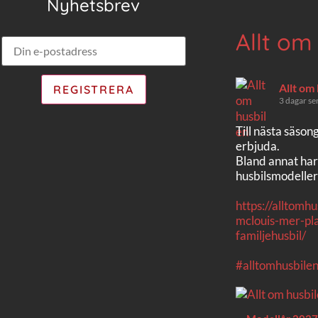
Nyhetsbrev
Allt om
Allt om
3 dagar se
Till nästa säson
erbjuda.
Bland annat har
husbilsmodeller
https://alltomh
mclouis-mer-pla
familjehusbil/
#alltomhusbile