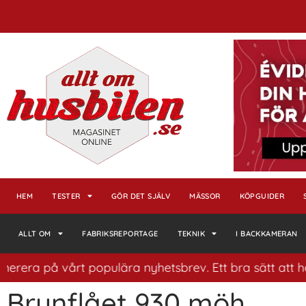
HEM
TESTER
GÖR DET SJÄLV
MÄSSOR
KÖPGUIDER
ALLT OM
FABRIKSREPORTAGE
TEKNIK
I BACKKAMERAN
rera på vårt populära nyhetsbrev. Ett bra sätt att ha k
Brynflået 930 möh