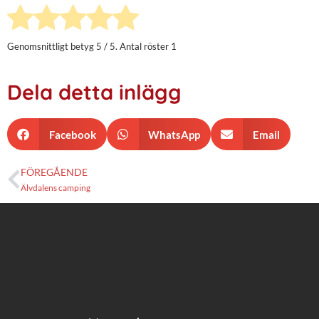
Genomsnittligt betyg
5
/ 5. Antal röster
1
Dela detta inlägg
Facebook
WhatsApp
Email
FÖREGÅENDE
Älvdalens camping