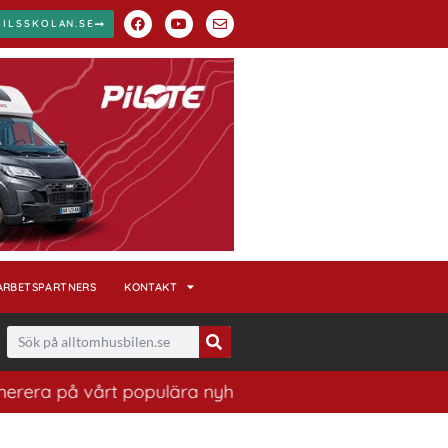
BILSSKOLAN.SE
ARBETSPARTNERS
KONTAKT
era på vårt populära nyhetsbrev. Ett bra sätt att ha ko