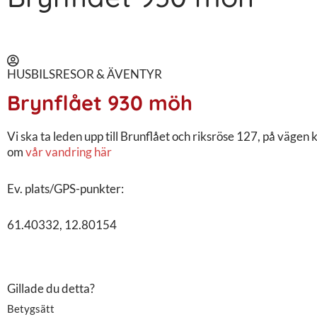
HUSBILSRESOR & ÄVENTYR
Brynflået 930 möh
Vi ska ta leden upp till Brunflået och riksröse 127, på väg
om
vår vandring här
Ev. plats/GPS-punkter:
61.40332, 12.80154
Gillade du detta?
Betygsätt