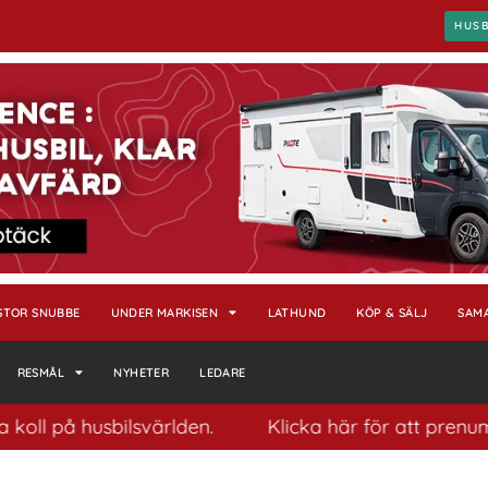
HUS
STOR SNUBBE
UNDER MARKISEN
LATHUND
KÖP & SÄLJ
SAM
RESMÅL
NYHETER
LEDARE
oll på husbilsvärlden.
Klicka här för att prenumer