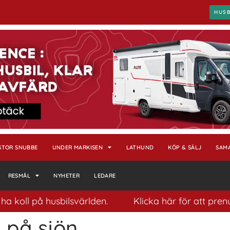
HUS
STOR SNUBBE
UNDER MARKISEN
LATHUND
KÖP & SÄLJ
SAM
RESMÅL
NYHETER
LEDARE
 koll på husbilsvärlden.
Klicka här för att prenum
 på sjön