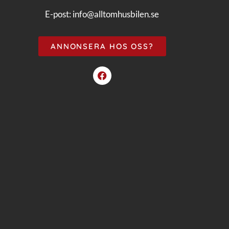
E-post:
info@alltomhusbilen.se
ANNONSERA HOS OSS?