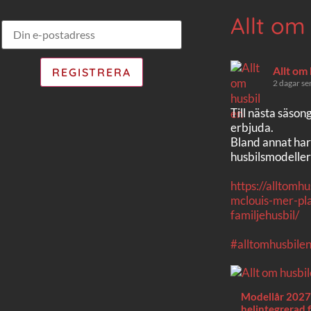
Allt om
Allt om
2 dagar se
Till nästa säson
erbjuda.
Bland annat har
husbilsmodeller
https://alltomh
mclouis-mer-pla
familjehusbil/
#alltomhusbile
Modellår 2027 
helintegrerad f