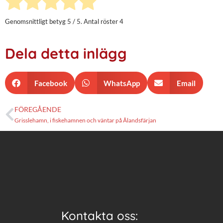
Genomsnittligt betyg
5
/ 5. Antal röster
4
Dela detta inlägg
Facebook
WhatsApp
Email
FÖREGÅENDE
Grisslehamn, i fiskehamnen och väntar på Ålandsfärjan
Kontakta oss: