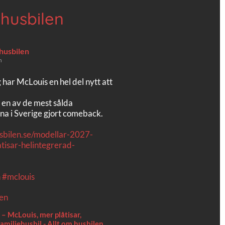
 husbilen
 husbilen
n
g har McLouis en hel del nytt att
 en av de mest sålda
na i Sverige gjort comeback.
usbilen.se/modellar-2027-
tisar-helintegrerad-
n
#mclouis
– McLouis, mer plåtisar,
amiljehusbil - Allt om husbilen