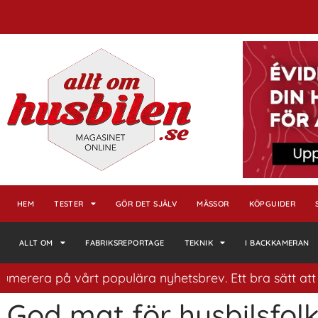
HEM
TESTER
GÖR DET SJÄLV
MÄSSOR
KÖPGUIDER
ALLT OM
FABRIKSREPORTAGE
TEKNIK
I BACKKAMERAN
merera på vårt populära nyhetsbrev. Ett bra sätt att ha
God mat för husbilsfolk