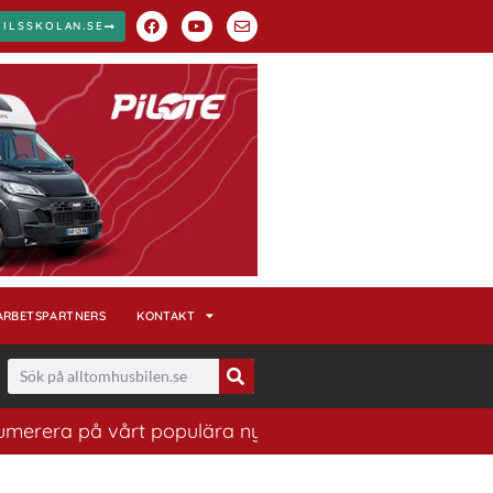
BILSSKOLAN.SE
ARBETSPARTNERS
KONTAKT
erera på vårt populära nyhetsbrev. Ett bra sätt att ha 