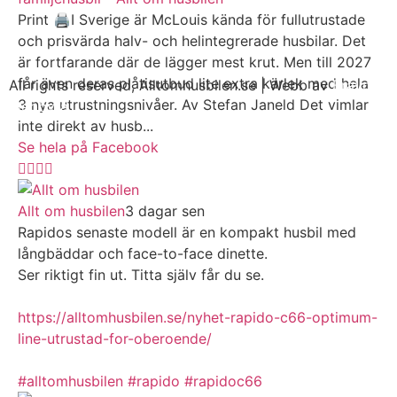
Print 🖨I Sverige är McLouis kända för fullutrustade
och prisvärda halv- och helintegrerade husbilar. Det
är fortfarande där de lägger mest krut. Men till 2027
får även deras plåtisutbud lite extra kärlek med hela
All rights reserved, Alltomhusbilen.se | Webb av
Bravo
3 nya utrustningsnivåer. Av Stefan Janeld Det vimlar
Webbyrå
inte direkt av husb...
Se hela på Facebook
Allt om husbilen
3 dagar sen
Rapidos senaste modell är en kompakt husbil med
långbäddar och face-to-face dinette.
Ser riktigt fin ut. Titta själv får du se.
https://alltomhusbilen.se/nyhet-rapido-c66-optimum-
line-utrustad-for-oberoende/
#alltomhusbilen
#rapido
#rapidoc66