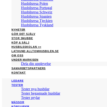
Husbilsresa Polen
Husbilsresa Portugal
Husbilsresa Schweiz
Husbilsresa Spanien
Husbilsresa Tjeckien
Husbilsresa Tyskland
NYHETER
GÖR DET SJÄLV
STOR SNUBBE
KÖP & SÄLJ
HUSBILSSKOLAN >>
LATHUND ALLTOMHUSBILEN.SE
OM OSS
UNDER MARKISEN
Dela din upplevelse
SAMARBETSPARTNERS
KONTAKT
LEDARE
TESTER
Tester nya husbilar
Tester begagnade husbilar
Tester prylar
MÄSSOR
KÖPGUIDER