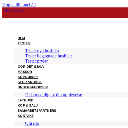
Hoppa till innehåll
Husbilsskolan.se
HEM
TESTER
Tester nya husbilar
Tester begagnade husbilar
Tester prylar
GÖR DET SJÄLV
MÄSSOR
KÖPGUIDER
STOR SNUBBE
UNDER MARKISEN
Dela med dig av din upplevelse
LATHUND
KÖP & SÄLJ
SAMARBETSPARTNERS
KONTAKT
Om oss