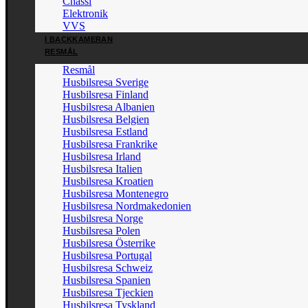
Chassi
Elektronik
VVS
I BACKKAMERAN
RESMÅL
Resmål
Husbilsresa Sverige
Husbilsresa Finland
Husbilsresa Albanien
Husbilsresa Belgien
Husbilsresa Estland
Husbilsresa Frankrike
Husbilsresa Irland
Husbilsresa Italien
Husbilsresa Kroatien
Husbilsresa Montenegro
Husbilsresa Nordmakedonien
Husbilsresa Norge
Husbilsresa Polen
Husbilsresa Österrike
Husbilsresa Portugal
Husbilsresa Schweiz
Husbilsresa Spanien
Husbilsresa Tjeckien
Husbilsresa Tyskland