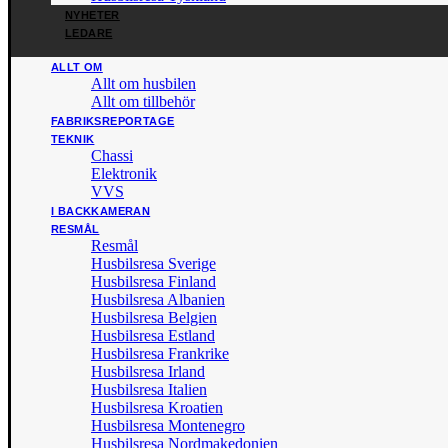
NYHETER
LEDARE
ALLT OM
Allt om husbilen
Allt om tillbehör
FABRIKSREPORTAGE
TEKNIK
Chassi
Elektronik
VVS
I BACKKAMERAN
RESMÅL
Resmål
Husbilsresa Sverige
Husbilsresa Finland
Husbilsresa Albanien
Husbilsresa Belgien
Husbilsresa Estland
Husbilsresa Frankrike
Husbilsresa Irland
Husbilsresa Italien
Husbilsresa Kroatien
Husbilsresa Montenegro
Husbilsresa Nordmakedonien