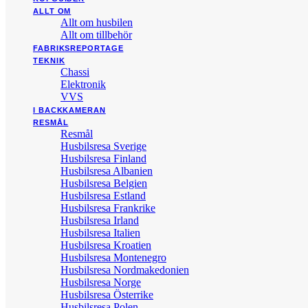
ALLT OM
Allt om husbilen
Allt om tillbehör
FABRIKSREPORTAGE
TEKNIK
Chassi
Elektronik
VVS
I BACKKAMERAN
RESMÅL
Resmål
Husbilsresa Sverige
Husbilsresa Finland
Husbilsresa Albanien
Husbilsresa Belgien
Husbilsresa Estland
Husbilsresa Frankrike
Husbilsresa Irland
Husbilsresa Italien
Husbilsresa Kroatien
Husbilsresa Montenegro
Husbilsresa Nordmakedonien
Husbilsresa Norge
Husbilsresa Österrike
Husbilsresa Polen