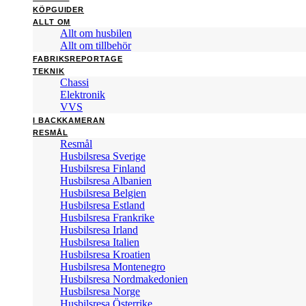
KÖPGUIDER
ALLT OM
Allt om husbilen
Allt om tillbehör
FABRIKSREPORTAGE
TEKNIK
Chassi
Elektronik
VVS
I BACKKAMERAN
RESMÅL
Resmål
Husbilsresa Sverige
Husbilsresa Finland
Husbilsresa Albanien
Husbilsresa Belgien
Husbilsresa Estland
Husbilsresa Frankrike
Husbilsresa Irland
Husbilsresa Italien
Husbilsresa Kroatien
Husbilsresa Montenegro
Husbilsresa Nordmakedonien
Husbilsresa Norge
Husbilsresa Österrike