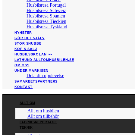
Husbilsresa Portugal
Husbilsresa Schweiz
Husbilsresa Spanien
Husbilsresa Tjeckien
Husbilsresa Tyskland
NYHETER
GÖR DET SJÄLV
STOR SNUBBE
KÖP & SÄLJ
HUSBILSSKOLAN >>
LATHUND ALLTOMHUSBILEN.SE
OM OSS
UNDER MARKISEN
Dela din upplevelse
SAMARBETSPARTNERS
KONTAKT
ALLT OM
Allt om husbilen
Allt om tillbehör
FABRIKSREPORTAGE
TEKNIK