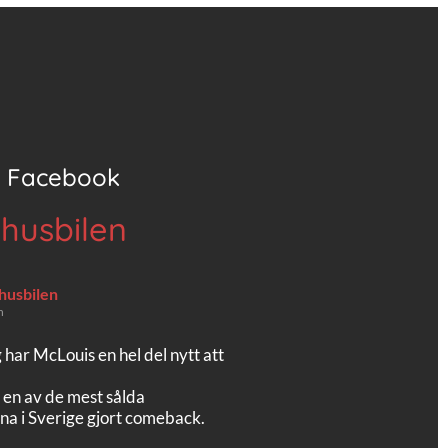
Facebook
 husbilen
 husbilen
n
g har McLouis en hel del nytt att
 en av de mest sålda
na i Sverige gjort comeback.