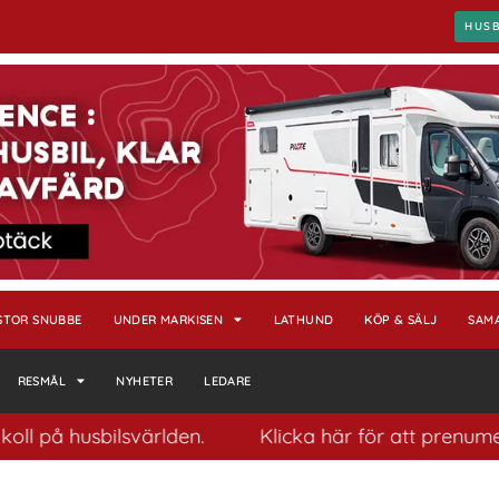
HUS
STOR SNUBBE
UNDER MARKISEN
LATHUND
KÖP & SÄLJ
SAM
RESMÅL
NYHETER
LEDARE
ll på husbilsvärlden.
Klicka här för att prenumere