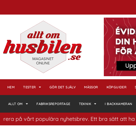
HEM
TESTER
GÖR DET SJÄLV
MÄSSOR
KÖPGUIDER
ALLT OM
FABRIKSREPORTAGE
TEKNIK
I BACKKAMERAN
era på vårt populära nyhetsbrev. Ett bra sätt att ha ko