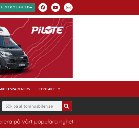
BILSSKOLAN.SE
ARBETSPARTNERS
KONTAKT
ra på vårt populära nyhetsbrev. Ett bra sätt att ha kol