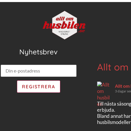
Nyhetsbrev
Allt om
Allt om
3 dagar se
Till nästa säson
erbjuda.
Bland annat har
husbilsmodeller