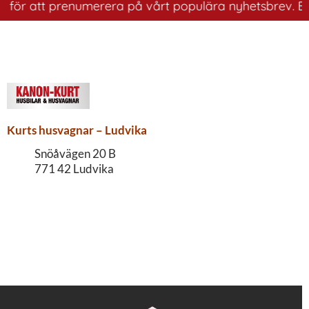
r för att prenumerera på vårt populära nyhetsbrev. Ett 
Kurts husvagnar – Ludvika
Snöåvägen 20 B
771 42 Ludvika