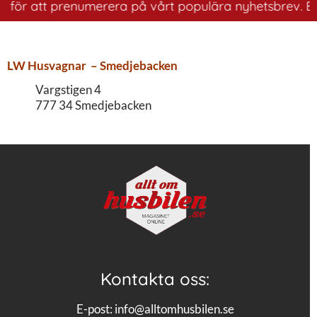
r för att prenumerera på vårt populära nyhetsbrev. Ett 
LW Husvagnar – Smedjebacken
Vargstigen 4
777 34 Smedjebacken
Kontakta oss:
E-post:
info@alltomhusbilen.se