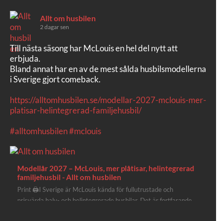
Allt om husbilen
2 dagar sen
Till nästa säsong har McLouis en hel del nytt att
erbjuda.
Bland annat har en av de mest sålda husbilsmodellerna
i Sverige gjort comeback.
https://alltomhusbilen.se/modellar-2027-mclouis-mer-
platisar-helintegrerad-familjehusbil/
#alltomhusbilen
#mclouis
Modellår 2027 – McLouis, mer plåtisar, helintegrerad
familjehusbil - Allt om husbilen
Print 🖨I Sverige är McLouis kända för fullutrustade och
prisvärda halv- och helintegrerade husbilar. Det är fortfarande
där de lägger mest krut. Men till 2027 får även deras