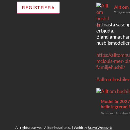
Allt om
2 dagar se
Till nästa säson
erbjuda.
Bland annat har
husbilsmodeller
https://alltomh
mclouis-mer-pla
familjehusbil/
#alltomhusbile
Modellår 2027 
helintegrerad f
Print 🖨I Sverige
prisvärda halv- oc
fortfarande där d
All rights reserved, Alltomhusbilen.se | Webb av
Bravo Webbyrå