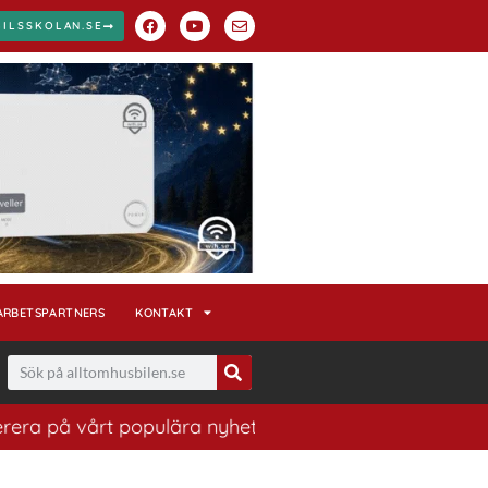
BILSSKOLAN.SE
ARBETSPARTNERS
KONTAKT
a på vårt populära nyhetsbrev. Ett bra sätt att ha koll