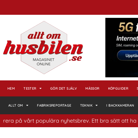
HEM
TESTER
GÖR DET SJÄLV
MÄSSOR
KÖPGUIDER
ALLT OM
FABRIKSREPORTAGE
TEKNIK
I BACKKAMERAN
ra på vårt populära nyhetsbrev. Ett bra sätt att ha kol