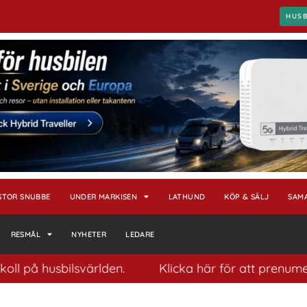
HUS
STOR SNUBBE
UNDER MARKISEN
LATHUND
KÖP & SÄLJ
SAM
RESMÅL
NYHETER
LEDARE
l på husbilsvärlden.
Klicka här för att prenumerer