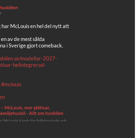
 husbilen
n
g har McLouis en hel del nytt att
 en av de mest sålda
na i Sverige gjort comeback.
usbilen.se/modellar-2027-
tisar-helintegrerad-
n
#mclouis
– McLouis, mer plåtisar,
amiljehusbil - Allt om husbilen
 är McLouis kända för fullutrustade och
h helintegrerade husbilar. Det är
e lägger mest krut. Men till 2027 får