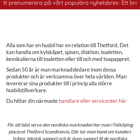
tt prenumerera på vårt populära nyhetsbrev. Ett bra sät
Alla som har en husbil har en relation till Thetford. Det
kan handla om kylskåpet, spisen, diskhon, toaletten,
kemikalierna till toaletten eller till och med toapappret.
Sedan 50 år är man marknadsledare inom dessa
produkter och är verksamma över hela världen. Man
levererar sina produkter till i princip alla större
husbilstillverkare.
Du hittar din närmaste
handlare eller servicenter här
För att bäst serva den nordiska marknaden har man i Falköping
placerat Thetford Scandinavia. Där tar man hand om kunders
frågor, teknisk support och är även support åt de nordiska