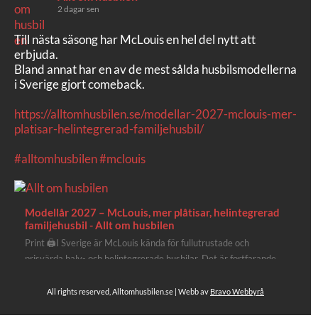
2 dagar sen
Till nästa säsong har McLouis en hel del nytt att
erbjuda.
Bland annat har en av de mest sålda husbilsmodellerna
i Sverige gjort comeback.
https://alltomhusbilen.se/modellar-2027-mclouis-mer-
platisar-helintegrerad-familjehusbil/
#alltomhusbilen
#mclouis
Modellår 2027 – McLouis, mer plåtisar, helintegrerad
familjehusbil - Allt om husbilen
Print 🖨I Sverige är McLouis kända för fullutrustade och
prisvärda halv- och helintegrerade husbilar. Det är fortfarande
där de lägger mest krut. Men till 2027 får även deras
plåtisutbud lite extra kärlek med hela 3 nya utrustningsnivåer.
All rights reserved, Alltomhusbilen.se | Webb av
Bravo Webbyrå
Av Stefan Janeld Det vimlar inte direkt av husb...