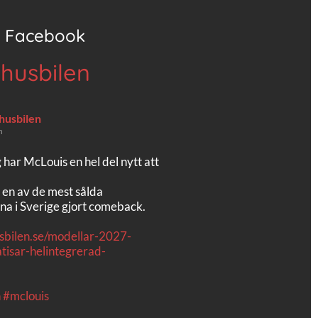
Facebook
 husbilen
 husbilen
n
g har McLouis en hel del nytt att
 en av de mest sålda
na i Sverige gjort comeback.
usbilen.se/modellar-2027-
tisar-helintegrerad-
n
#mclouis