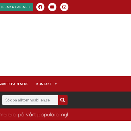
BILSSKOLAN.SE
ARBETSPARTNERS
KONTAKT
era på vårt populära nyhetsbrev. Ett bra sätt att ha ko