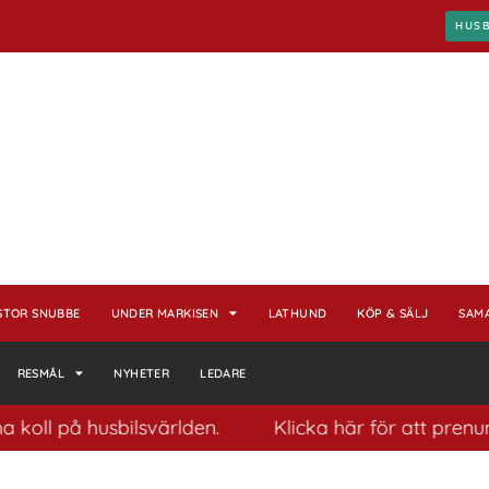
HUS
STOR SNUBBE
UNDER MARKISEN
LATHUND
KÖP & SÄLJ
SAM
RESMÅL
NYHETER
LEDARE
oll på husbilsvärlden.
Klicka här för att prenumer