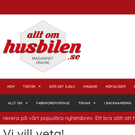
HEM
TESTER
GÖR DET SJÄLV
MÄSSOR
KÖPGUIDER
ALLT OM
FABRIKSREPORTAGE
TEKNIK
I BACKKAMERAN
rera på vårt populära nyhetsbrev. Ett bra sätt att ha k
Vi vill veta!