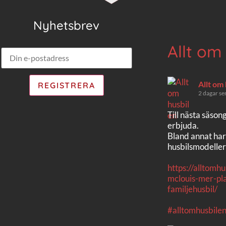
Nyhetsbrev
Allt om
Allt om
2 dagar se
Till nästa säson
erbjuda.
Bland annat har
husbilsmodeller
https://alltomh
mclouis-mer-pla
familjehusbil/
#alltomhusbile