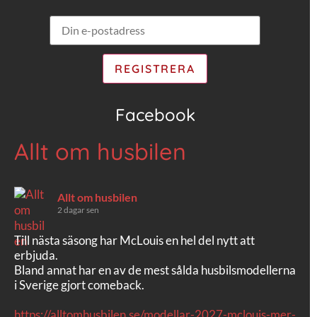
Facebook
Allt om husbilen
Allt om husbilen
2 dagar sen
Till nästa säsong har McLouis en hel del nytt att
erbjuda.
Bland annat har en av de mest sålda husbilsmodellerna
i Sverige gjort comeback.
https://alltomhusbilen.se/modellar-2027-mclouis-mer-