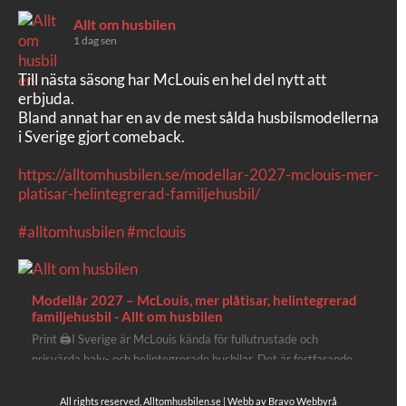
Allt om husbilen
1 dag sen
Till nästa säsong har McLouis en hel del nytt att
erbjuda.
Bland annat har en av de mest sålda husbilsmodellerna
i Sverige gjort comeback.
https://alltomhusbilen.se/modellar-2027-mclouis-mer-
platisar-helintegrerad-familjehusbil/
#alltomhusbilen
#mclouis
Modellår 2027 – McLouis, mer plåtisar, helintegrerad
familjehusbil - Allt om husbilen
Print 🖨I Sverige är McLouis kända för fullutrustade och
prisvärda halv- och helintegrerade husbilar. Det är fortfarande
där de lägger mest krut. Men till 2027 får även deras
plåtisutbud lite extra kärlek med hela 3 nya utrustningsnivåer.
All rights reserved, Alltomhusbilen.se | Webb av
Bravo Webbyrå