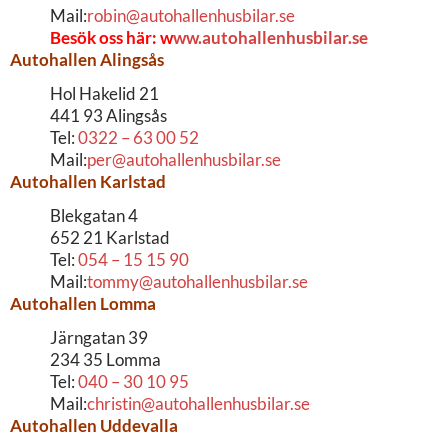
Mail:
robin@autohallenhusbilar.se
Besök oss här: w
ww.autohallenhusbilar.se
Autohallen Alingsås
Hol Hakelid 21
441 93 Alingsås
Tel:
0322 – 63 00 52
Mail:
per@autohallenhusbilar.se
Autohallen Karlstad
Blekgatan 4
652 21 Karlstad
Tel:
054 – 15 15 90
Mail:
tommy@autohallenhusbilar.se
Autohallen Lomma
Järngatan 39
234 35 Lomma
Tel:
040 – 30 10 95
Mail:
christin@autohallenhusbilar.se
Autohallen Uddevalla