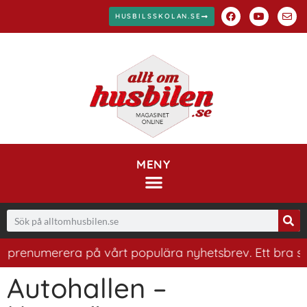
HUSBILSSKOLAN.SE
MENY
t prenumerera på vårt populära nyhetsbrev. Ett bra sätt
Autohallen –