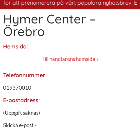
 för att prenumerera på vårt populära nyhetsbrev. Ett b
Hymer Center –
Örebro
Hemsida:
Till handlarens hemsida »
Telefonnummer:
019370010
E-postadress:
(Uppgift saknas)
Skicka e-post »