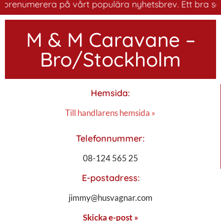
 prenumerera på vårt populära nyhetsbrev. Ett bra sätt 
M & M Caravane –
Bro/Stockholm
Hemsida:
Till handlarens hemsida »
Telefonnummer:
08-124 565 25
E-postadress:
jimmy@husvagnar.com
Skicka e-post »