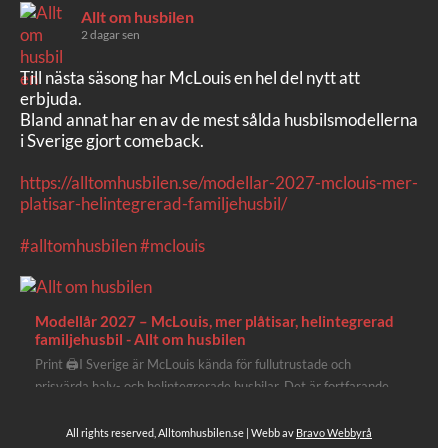
Allt om husbilen
2 dagar sen
Till nästa säsong har McLouis en hel del nytt att
erbjuda.
Bland annat har en av de mest sålda husbilsmodellerna
i Sverige gjort comeback.
https://alltomhusbilen.se/modellar-2027-mclouis-mer-
platisar-helintegrerad-familjehusbil/
#alltomhusbilen
#mclouis
Modellår 2027 – McLouis, mer plåtisar, helintegrerad
familjehusbil - Allt om husbilen
Print 🖨I Sverige är McLouis kända för fullutrustade och
prisvärda halv- och helintegrerade husbilar. Det är fortfarande
där de lägger mest krut. Men till 2027 får även deras
plåtisutbud lite extra kärlek med hela 3 nya utrustningsnivåer.
All rights reserved, Alltomhusbilen.se | Webb av
Bravo Webbyrå