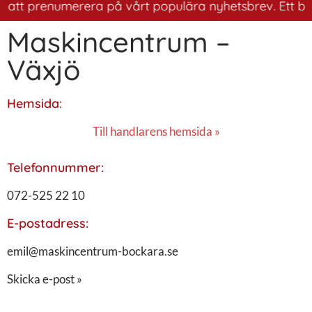
 att prenumerera på vårt populära nyhetsbrev. Ett bra s
Maskincentrum –
Växjö
Hemsida:
Till handlarens hemsida »
Telefonnummer:
072-525 22 10
E-postadress:
emil@maskincentrum-bockara.se
Skicka e-post »