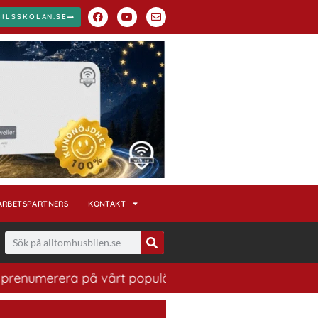
BILSSKOLAN.SE
ARBETSPARTNERS
KONTAKT
enumerera på vårt populära nyhetsbrev. Ett bra sätt att