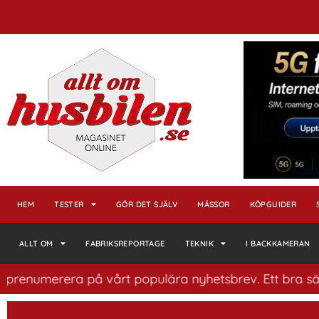
HEM
TESTER
GÖR DET SJÄLV
MÄSSOR
KÖPGUIDER
ALLT OM
FABRIKSREPORTAGE
TEKNIK
I BACKKAMERAN
renumerera på vårt populära nyhetsbrev. Ett bra sätt at