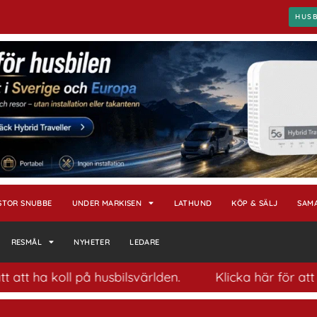
HUS
STOR SNUBBE
UNDER MARKISEN
LATHUND
KÖP & SÄLJ
SAM
RESMÅL
NYHETER
LEDARE
t ha koll på husbilsvärlden.
Klicka här för att pr