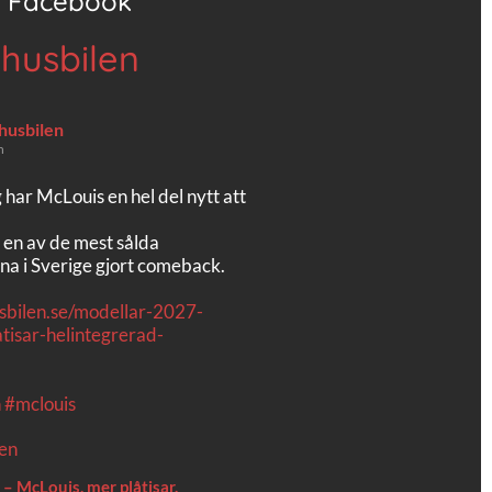
Facebook
 husbilen
 husbilen
n
g har McLouis en hel del nytt att
 en av de mest sålda
na i Sverige gjort comeback.
usbilen.se/modellar-2027-
tisar-helintegrerad-
n
#mclouis
– McLouis, mer plåtisar,