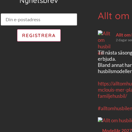
Nyhetsbrev
Allt om
Allt om
2 dagar se
Till nästa säson
erbjuda.
Bland annat har
husbilsmodeller
https://alltomh
mclouis-mer-pla
familjehusbil/
#alltomhusbile
Modellår 2027 