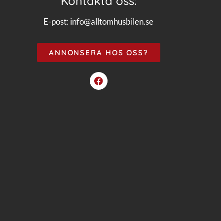
Kontakta oss:
E-post:
info@alltomhusbilen.se
ANNONSERA HOS OSS?