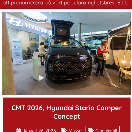
 prenumerera på vårt populära nyhetsbrev. Ett bra sätt 
.
CMT 2026, Hyundai Staria Camper
Concept
januari 26, 2026
Mässor
Campingbil