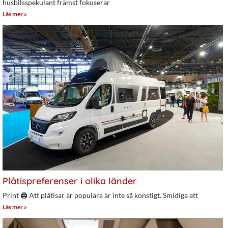
husbilsspekulant främst fokuserar
Läs mer »
Plåtispreferenser i olika länder
Print 🖨 Att plåtisar är populära är inte så konstigt. Smidiga att
Läs mer »