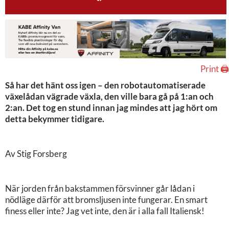
Print 🖨
Så har det hänt oss igen – den robotautomatiserade
växelådan vägrade växla, den ville bara gå på 1:an och
2:an. Det tog en stund innan jag mindes att jag hört om
detta bekymmer tidigare.
Av Stig Forsberg
När jorden från bakstammen försvinner går lådan i
nödläge därför att bromsljusen inte fungerar. En smart
finess eller inte? Jag vet inte, den är i alla fall Italiensk!