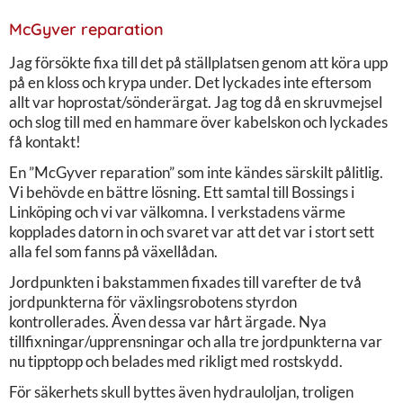
McGyver reparation
Jag försökte fixa till det på ställplatsen genom att köra upp
på en kloss och krypa under. Det lyckades inte eftersom
allt var hoprostat/sönderärgat. Jag tog då en skruvmejsel
och slog till med en hammare över kabelskon och lyckades
få kontakt!
En ”McGyver reparation” som inte kändes särskilt pålitlig.
Vi behövde en bättre lösning. Ett samtal till Bossings i
Linköping och vi var välkomna. I verkstadens värme
kopplades datorn in och svaret var att det var i stort sett
alla fel som fanns på växellådan.
Jordpunkten i bakstammen fixades till varefter de två
jordpunkterna för växlingsrobotens styrdon
kontrollerades. Även dessa var hårt ärgade. Nya
tillfixningar/upprensningar och alla tre jordpunkterna var
nu tipptopp och belades med rikligt med rostskydd.
För säkerhets skull byttes även hydrauloljan, troligen