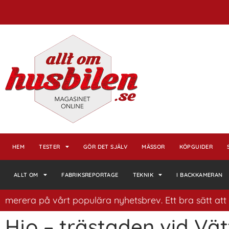
HEM
TESTER
GÖR DET SJÄLV
MÄSSOR
KÖPGUIDER
ALLT OM
FABRIKSREPORTAGE
TEKNIK
I BACKKAMERAN
erera på vårt populära nyhetsbrev. Ett bra sätt att ha 
Hjo – trästaden vid Vät