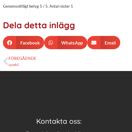
Genomsnittligt betyg
5
/ 5. Antal röster
1
Dela detta inlägg
Facebook
WhatsApp
Email
FÖREGÅENDE
Lysekil
Kontakta oss: