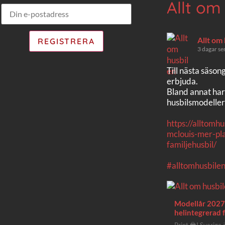
Allt om
Allt om
3 dagar se
Till nästa säson
erbjuda.
Bland annat har
husbilsmodeller
https://alltomh
mclouis-mer-pla
familjehusbil/
#alltomhusbile
Modellår 2027 
helintegrerad f
Print 🖨I Sverige