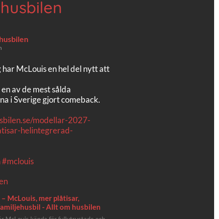
 husbilen
 husbilen
n
g har McLouis en hel del nytt att
 en av de mest sålda
na i Sverige gjort comeback.
usbilen.se/modellar-2027-
tisar-helintegrerad-
n
#mclouis
– McLouis, mer plåtisar,
amiljehusbil - Allt om husbilen
 är McLouis kända för fullutrustade och