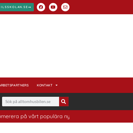
BILSSKOLAN.SE
ARBETSPARTNERS
KONTAKT
rera på vårt populära nyhetsbrev. Ett bra sätt att ha k