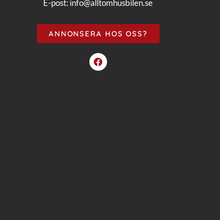
E-post:
info@alltomhusbilen.se
ANNONSERA HOS OSS?