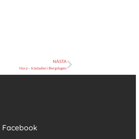
NÄSTA
Nora – trästaden i Bergslagen
Facebook