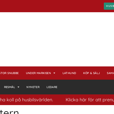
HUS
STOR SNUBBE
UNDER MARKISEN
LATHUND
KÖP & SÄLJ
SAM
RESMÅL
NYHETER
LEDARE
koll på husbilsvärlden.
Klicka här för att prenume
tern