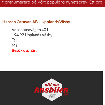
att prenumerera på vårt populära nyhetsbrev. Ett bra sä
Hansen Caravan AB – Upplands Väsby
Vallentunavägen 401
194 92 Upplands Väsby
Tel
Mail
Besök oss här: