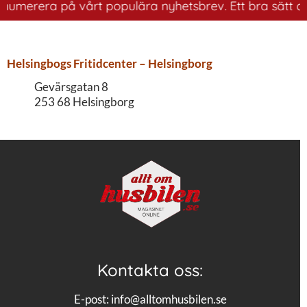
enumerera på vårt populära nyhetsbrev. Ett bra sätt att
Helsingbogs Fritidcenter – Helsingborg
Gevärsgatan 8
253 68 Helsingborg
Kontakta oss:
E-post:
info@alltomhusbilen.se