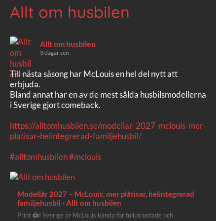
Allt om husbilen
Allt om husbilen
3 dagar sen
Till nästa säsong har McLouis en hel del nytt att
erbjuda.
Bland annat har en av de mest sålda husbilsmodellerna
i Sverige gjort comeback.
https://alltomhusbilen.se/modellar-2027-mclouis-mer-
platisar-helintegrerad-familjehusbil/
#alltomhusbilen
#mclouis
Modellår 2027 – McLouis, mer plåtisar, helintegrerad
familjehusbil - Allt om husbilen
Print 🖨I Sverige är McLouis kända för fullutrustade och