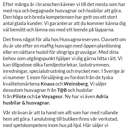
Efter många år i branschen känner vi till det mesta som har
med nya och begagnade husvagnar och husbilar att göra.
Den höga och breda kompetensen har gett oss ett stort
antal glada kunder. Vi garanterar att du kommer känna dig
väl bemött och lämna oss med ett leende på läpparna.
Det finns något för alla hos Husvagnsreserven. Oavsett om
du är ute efter en maffig husvagn med öppen planlösning
eller en nättare husbil för slingriga grusvägar. Med dina
behov som utgångspunkt hjälper vi dig gärna hitta rätt. Vi
kan tillgodose olika familjestorlekar, lastutrymmen,
inredningar, specialutrustning och mycket mer. I Sverige är
vi nummer 1 inom försäljning av fordon från de tyska
kvalitetsmärkena
Knaus
och
Weinsberg
. Vi säljer
dessutom husvagnar från
T@B
och husbilar
från
Pilote
och
Le Voyageur
. Ny har vi även
Adria
husbilar & husvagnar.
Vår strävan är att ta hand om allt som har med rullande
hem att göra. I anslutning till butiken finns vår verkstad,
med spetskompetens inom hus på hjul. Här säljer vi