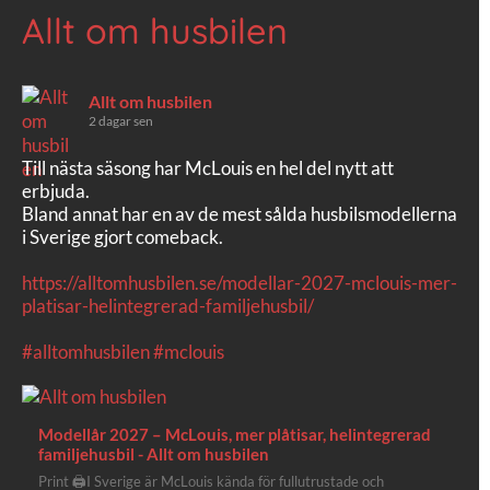
Allt om husbilen
Allt om husbilen
2 dagar sen
Till nästa säsong har McLouis en hel del nytt att
erbjuda.
Bland annat har en av de mest sålda husbilsmodellerna
i Sverige gjort comeback.
https://alltomhusbilen.se/modellar-2027-mclouis-mer-
platisar-helintegrerad-familjehusbil/
#alltomhusbilen
#mclouis
Modellår 2027 – McLouis, mer plåtisar, helintegrerad
familjehusbil - Allt om husbilen
Print 🖨I Sverige är McLouis kända för fullutrustade och