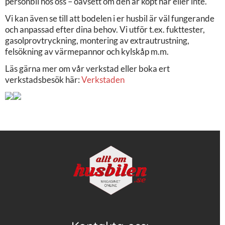
personbil hos oss – oavsett om den är köpt här eller inte.
Vi kan även se till att bodelen i er husbil är väl fungerande
och anpassad efter dina behov. Vi utför t.ex. fukttester,
gasolprovtryckning, montering av extrautrustning,
felsökning av värmepannor och kylskåp m.m.
Läs gärna mer om vår verkstad eller boka ert
verkstadsbesök här:
Verkstaden