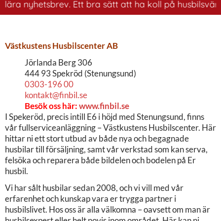
ära nyhetsbrev. Ett bra sätt att ha koll på husbilsvärl
Västkustens Husbilscenter AB
Jörlanda Berg 306
444 93 Spekröd (Stenungsund)
0303-196 00
kontakt@finbil.se
Besök oss här:
www.finbil.se
I Spekeröd, precis intill E6 i höjd med Stenungsund, finns
vår fullserviceanläggning – Västkustens Husbilscenter. Här
hittar ni ett stort utbud av både nya och begagnade
husbilar till försäljning, samt vår verkstad som kan serva,
felsöka och reparera både bildelen och bodelen på Er
husbil.
Vi har sålt husbilar sedan 2008, och vi vill med vår
erfarenhet och kunskap vara er trygga partner i
husbilslivet. Hos oss är alla välkomna – oavsett om man är
husbilsexpert eller helt novis inom området. Här kan ni