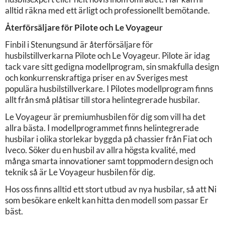
alltid räkna med ett ärligt och professionellt bemötande.
Återförsäljare för Pilote och Le Voyageur
Finbil i Stenungsund är återförsäljare för
husbilstillverkarna Pilote och Le Voyageur. Pilote är idag
tack vare sitt gedigna modellprogram, sin smakfulla design
och konkurrenskraftiga priser en av Sveriges mest
populära husbilstillverkare. I Pilotes modellprogram finns
allt från små plåtisar till stora helintegrerade husbilar.
Le Voyageur är premiumhusbilen för dig som vill ha det
allra bästa. I modellprogrammet finns helintegrerade
husbilar i olika storlekar byggda på chassier från Fiat och
Iveco. Söker du en husbil av allra högsta kvalité, med
många smarta innovationer samt toppmodern design och
teknik så är Le Voyageur husbilen för dig.
Hos oss finns alltid ett stort utbud av nya husbilar, så att Ni
som besökare enkelt kan hitta den modell som passar Er
bäst.