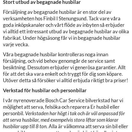
Stort utbud av begagnade husbilar
Försäljning av begagnade husbilar är en stor del av
verksamheten hos Finbil I Stenungsund. Tack vare våra
goda inköpskanaler och vårt flöde av inbyten så erbjuder
vi alltid ett intressant utbud av begagnade husbilar av olika
fabrikat. Under högsäsong får vi in begagnade husbilar
varje vecka.
Våra begagnade husbilar kontrolleras noga innan
försäljning, och vid behov genomgår de service samt
besiktning. Dessutom erbjuder vi generösa garantier. Allt
för att det ska vara enkelt och tryggt för dig som köpare.
Utöver detta så försöker vi alltid erbjuda riktigt bra priser!
Verkstad för husbilar och personbilar
I vår nyrenoverade Bosch Car Service bilverkstad har vi
möjlighet att serva, felsöka och reparera Er husbil eller
personbil.
Verkstaden har högt i tak och är väl anpassad för
att serva husbilar, med exempelvis stora liftar som klarar
husbilar upp till 8 ton.
Alla är välkomna att serva sin bil eller