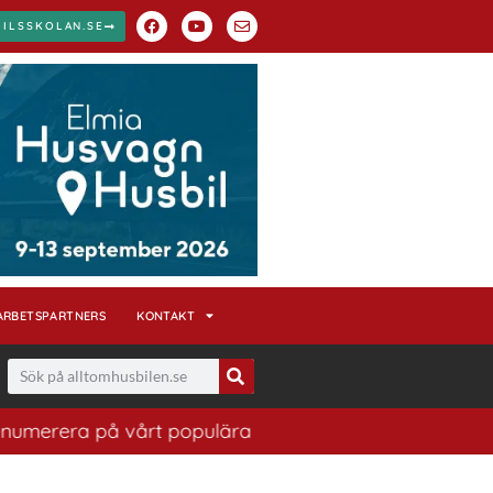
BILSSKOLAN.SE
ARBETSPARTNERS
KONTAKT
 populära nyhetsbrev. Ett bra sätt att ha koll på husbi