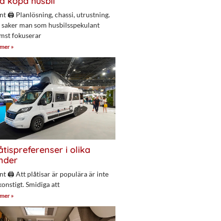
a köpa husbil
nt 🖨 Planlösning, chassi, utrustning.
 saker man som husbilsspekulant
mst fokuserar
 mer »
åtispreferenser i olika
nder
nt 🖨 Att plåtisar är populära är inte
konstigt. Smidiga att
 mer »