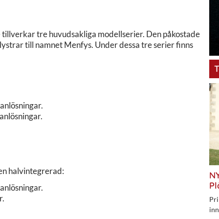
 tillverkar tre huvudsakliga modellserier. Den påkostade
lystrar till namnet Menfys. Under dessa tre serier finns
T
lanlösningar.
lanlösningar.
en halvintegrerad:
NY
Pl
lanlösningar.
r.
Pri
inn