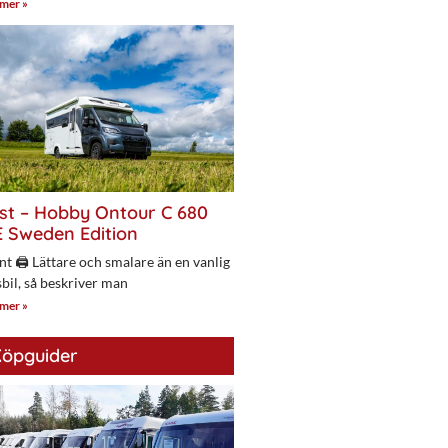
 mer »
st – Hobby Ontour C 680
 Sweden Edition
nt 🖨 Lättare och smalare än en vanlig
bil, så beskriver man
 mer »
öpguider