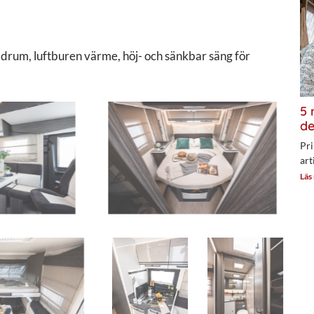
adrum, luftburen värme, höj- och sänkbar säng för
5 
de
Pri
art
Läs