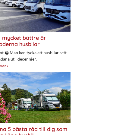
 mycket bättre är
derna husbilar
nt 🖨 Man kan tycka att husbilar sett
adana ut i decennier.
 mer »
na 5 bästa råd till dig som