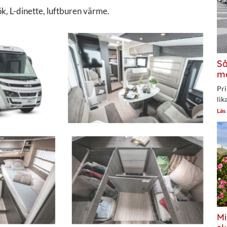
k, L-dinette, luftburen värme.
Så
mo
Pri
lik
Läs
Mi