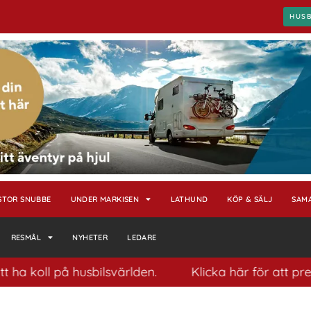
HUS
STOR SNUBBE
UNDER MARKISEN
LATHUND
KÖP & SÄLJ
SAM
RESMÅL
NYHETER
LEDARE
ilsvärlden.
Klicka här för att prenumerera på vårt