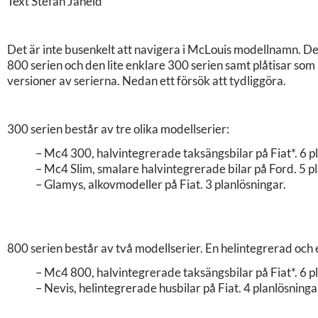
Text Stefan Janeld
Det är inte busenkelt att navigera i McLouis modellnamn. De
800 serien och den lite enklare 300 serien samt plåtisar som 
versioner av serierna. Nedan ett försök att tydliggöra.
300 serien består av tre olika modellserier:
– Mc4 300, halvintegrerade taksängsbilar på Fiat*. 6 p
– Mc4 Slim, smalare halvintegrerade bilar på Ford. 5 p
– Glamys, alkovmodeller på Fiat. 3 planlösningar.
800 serien består av två modellserier. En helintegrerad och 
– Mc4 800, halvintegrerade taksängsbilar på Fiat*. 6 p
– Nevis, helintegrerade husbilar på Fiat. 4 planlösninga