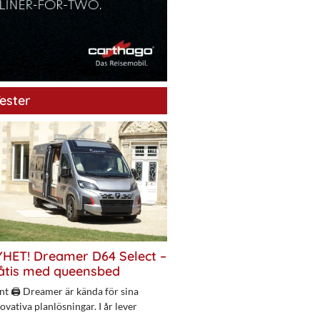
ester
HET! Dreamer D64 Select –
åtis med queensbed
nt 🖨 Dreamer är kända för sina
ovativa planlösningar. I år lever