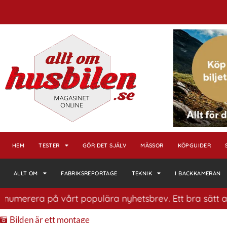
HEM
TESTER
GÖR DET SJÄLV
MÄSSOR
KÖPGUIDER
ALLT OM
FABRIKSREPORTAGE
TEKNIK
I BACKKAMERAN
t populära nyhetsbrev. Ett bra sätt att ha koll på husb
Bilden är ett montage