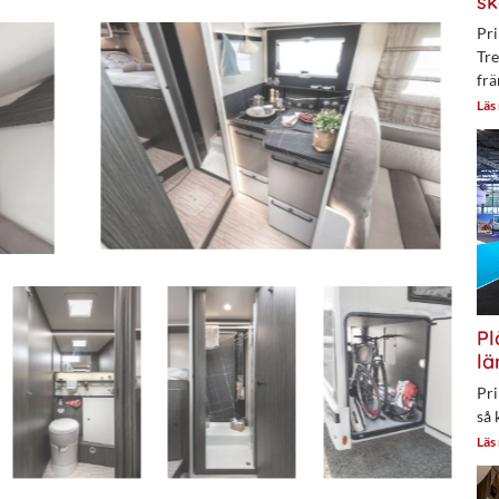
sk
Pri
Tre
frä
Läs
Pl
lä
Pri
så 
Läs