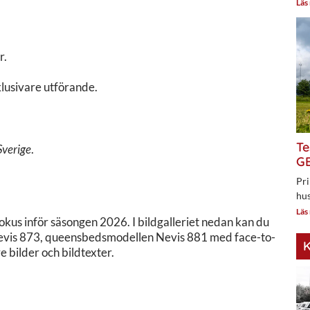
Läs
r.
klusivare utförande.
Te
Sverige
.
GE
Pri
hus
Läs
kus inför säsongen 2026. I bildgalleriet nedan kan du
evis 873, queensbedsmodellen Nevis 881 med face-to-
K
 bilder och bildtexter.