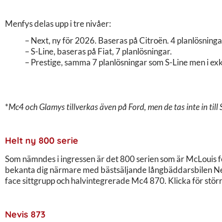
Menfys delas upp i tre nivåer:
– Next, ny för 2026. Baseras på Citroën. 4 planlösninga
– S-Line, baseras på Fiat, 7 planlösningar.
– Prestige, samma 7 planlösningar som S-Line men i ex
*
Mc4 och Glamys tillverkas även på Ford, men de tas inte in till 
Helt ny 800 serie
Som nämndes i ingressen är det 800 serien som är McLouis fo
bekanta dig närmare med bästsäljande långbäddarsbilen N
face sittgrupp och halvintegrerade Mc4 870. Klicka för större
Nevis 873