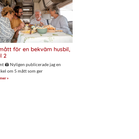
mått för en bekväm husbil,
l 2
nt 🖨 Nyligen publicerade jag en
ikel om 5 mått som ger
 mer »