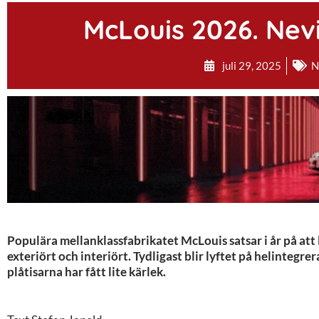
McLouis 2026. Nevi
juli 29, 2025
N
Populära mellanklassfabrikatet McLouis satsar i år på att 
exteriört och interiört. Tydligast blir lyftet på helintegr
plåtisarna har fått lite kärlek.