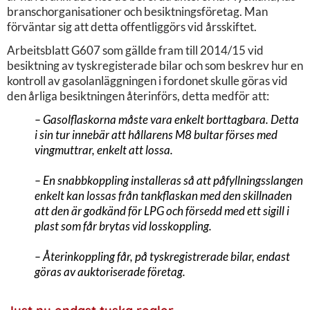
branschorganisationer och besiktningsföretag. Man
förväntar sig att detta offentliggörs vid årsskiftet.
Arbeitsblatt G607 som gällde fram till 2014/15 vid
besiktning av tyskregisterade bilar och som beskrev hur en
kontroll av gasolanläggningen i fordonet skulle göras vid
den årliga besiktningen återinförs, detta medför att:
– Gasolflaskorna måste vara enkelt borttagbara. Detta
i sin tur innebär att hållarens M8 bultar förses med
vingmuttrar, enkelt att lossa.
– En snabbkoppling installeras så att påfyllningsslangen
enkelt kan lossas från tankflaskan med den skillnaden
att den är godkänd för LPG och försedd med ett sigill i
plast som får brytas vid losskoppling.
– Återinkoppling får, på tyskregistrerade bilar, endast
göras av auktoriserade företag.