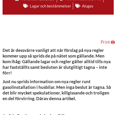
Lagar och bestämmelser
Alugas
Print 🖨
Det är dessvärre vanligt att när förslag på nya regler
kommer upp så sprids de på nätet som gällande. Men
kom ihåg: Gällande lagar och regler gäller alltid tills nya
har fastställts samt besluten är slutgiltigt tagna – inte
förr!
Just nu sprids information om nya regler runt
gasolinstallation i husbilar. Men inga beslut är tagna. Så
det blir mycket spekulationer, killgissande och troligen
en del förvirring. Därav denna artikel.