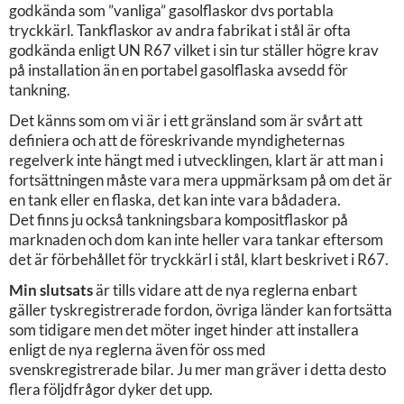
godkända som ”vanliga” gasolflaskor dvs portabla
tryckkärl. Tankflaskor av andra fabrikat i stål är ofta
godkända enligt UN R67 vilket i sin tur ställer högre krav
på installation än en portabel gasolflaska avsedd för
tankning.
Det känns som om vi är i ett gränsland som är svårt att
definiera och att de föreskrivande myndigheternas
regelverk inte hängt med i utvecklingen, klart är att man i
fortsättningen måste vara mera uppmärksam på om det är
en tank eller en flaska, det kan inte vara bådadera.
Det finns ju också tankningsbara kompositflaskor på
marknaden och dom kan inte heller vara tankar eftersom
det är förbehållet för tryckkärl i stål, klart beskrivet i R67.
Min slutsats
är tills vidare att de nya reglerna enbart
gäller tyskregistrerade fordon, övriga länder kan fortsätta
som tidigare men det möter inget hinder att installera
enligt de nya reglerna även för oss med
svenskregistrerade bilar. Ju mer man gräver i detta desto
flera följdfrågor dyker det upp.