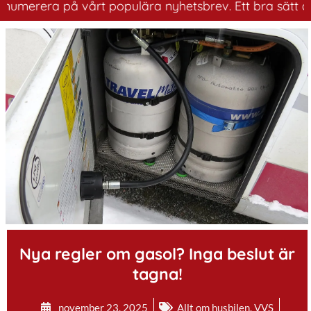
erera på vårt populära nyhetsbrev. Ett bra sätt att ha 
.
Nya regler om gasol? Inga beslut är
tagna!
november 23, 2025
Allt om husbilen
,
VVS