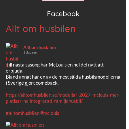
Facebook
Allt om husbilen
Allt om husbilen
1 dag sen
Till nästa säsong har McLouis en hel del nytt att
erbjuda.
Bland annat har en av de mest sålda husbilsmodellerna
i Sverige gjort comeback.
https://alltomhusbilen.se/modellar-2027-mclouis-mer-
platisar-helintegrerad-familjehusbil/
#alltomhusbilen
#mclouis