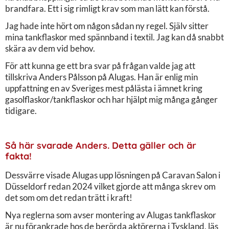
brandfara. Ett i sig rimligt krav som man lätt kan förstå.
Jag hade inte hört om någon sådan ny regel. Själv sitter
mina tankflaskor med spännband i textil. Jag kan då snabbt
skära av dem vid behov.
För att kunna ge ett bra svar på frågan valde jag att
tillskriva Anders Pålsson på Alugas. Han är enlig min
uppfattning en av Sveriges mest pålästa i ämnet kring
gasolflaskor/tankflaskor och har hjälpt mig många gånger
tidigare.
Så här svarade Anders.
Detta gäller och är
fakta!
Dessvärre visade Alugas upp lösningen på Caravan Salon i
Düsseldorf redan 2024 vilket gjorde att många skrev om
det som om det redan trätt i kraft!
Nya reglerna som avser montering av Alugas tankflaskor
är nu förankrade hos de berörda aktörerna i Tyskland, läs