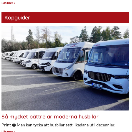
Läs mer »
Köpguider
Så mycket bättre är moderna husbilar
Print 🖨 Man kan tycka att husbilar sett likadana ut i decennier.
Läs mer »