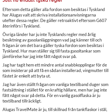
Just nu endast tyska regler
Eftersom detta gäller alla fordon som besiktas i Tyskland
har Alugas valt att skriva installationsanvisningarna
utefter dessa regler. De gäller retroaktivt eftersom G607
återinförs i Tyskland.
Övriga länder har ju inte Tysklands regler med årlig
besiktning av gasolanläggningen vad jag känner till och
frågan är om det bara gäller tyska fordon som besiktas i
Tyskland. Hur man ställer sig till fasta gasoltankar som
jämförelse har jag inte fått något svar på.
Jag har tagit hem ett mindre antal snabbkopplingar för de
som insisterar på att få en sådan installerad, vingmutter till
fästet är enkelt att byta ut.
Jag har även ställt frågan om vanliga textilband duger som
fastsättning i stället för en kraftig hållare, men har jag inte
fått något svar på detta. För en vanlig gasolflaska är ju
textilband tillräckligt.
Alugas TravelMate är ju, till skillnad från tankflaskor i stål,